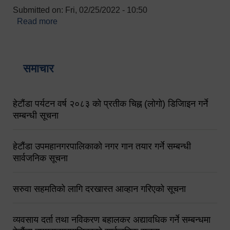
Submitted on:
Fri, 02/25/2022 - 10:50
Read more
about बारुणयन्त्र उपशाखा इन्चार्जको सम्पर्क नं.
९८४१६४५३५६ (टोल फ्रि नं.१०१) फोन नं. ०५७-५२०६७७
शव बहान चालकको नं. ९८४९५०५६००
समाचार
हेटौंडा पर्यटन वर्ष २०८३ को प्रतीक चिह्न (लोगो) डिजिाइन गर्ने
सम्बन्धी सूचना
हेटौंडा उपमहानगरपालिकाको नगर गान तयार गर्ने सम्बन्धी
सार्वजनिक सूचना
सरुवा सहमतिको लागि दरखास्त आव्हान गरिएको सूचना
व्यवसाय दर्ता तथा नविकरण बहालकर अद्यावधिक गर्ने सम्बन्धमा