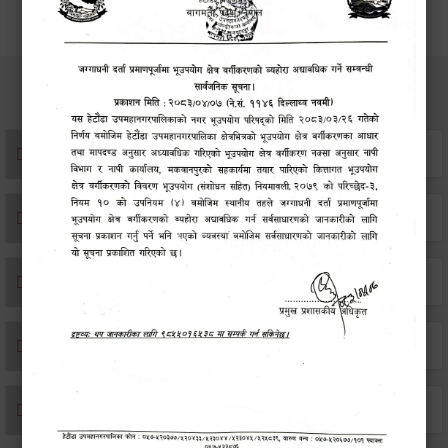
सेवाहरु
संस्था दर्ता सिफारिस
एकिकृत सम्पत्ति कर/घर जग्गा कर
विवाह दर्ता
सम्बन्ध विच्छेद दर्ता
बसाइ-सराई जाने/आउने दर्ता