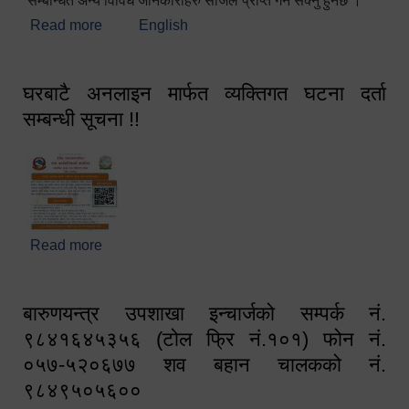
सम्बन्धित अन्य विविध जानकारीहरु सजिलै प्राप्त गर्न सक्नु हुनेछ ।
Read more
about स्वागतम!!!
English
घरबाटै अनलाइन मार्फत व्यक्तिगत घटना दर्ता
सम्बन्धी सूचना !!
Read more
about घरबाटै अनलाइन मार्फत व्यक्तिगत घटना दर्ता सम्बन्धी
सूचना !!
बारुणयन्त्र उपशाखा इन्चार्जको सम्पर्क नं.
९८४१६४५३५६ (टोल फ्रि नं.१०१) फोन नं.
०५७-५२०६७७ शव बहान चालकको नं.
९८४९५०५६००