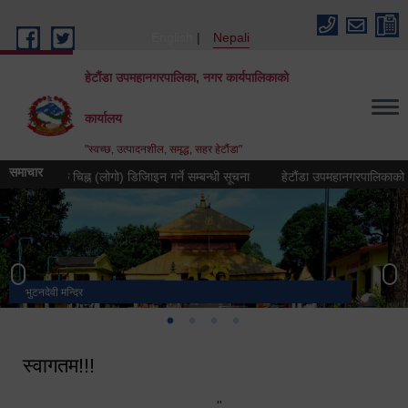
Skip to main content
English
Nepali
हेटौंडा उपमहानगरपालिका, नगर कार्यपालिकाको
कार्यालय
"स्वच्छ, उत्पादनशील, समृद्ध, सहर हेटौंडा"
समाचार
ो प्रतीक चिह्न (लोगो) डिजिाइन गर्ने सम्बन्धी सूचना
हेटौंडा उपमहानगरपालिकाको नगर गान 
भुटनदेवी मन्दिर
स्मारक
मनकामना डाँडाबाट देखिएको दृश्य
हेटौंडा उपमहानगरपालिका नगर कार्यपालिकाको कार्यालय
स्वागतम!!!
"