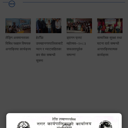
लैङ्गि असमानताका
हेटौँडा
ड्रागन फ्रुट
सामाजिक सुरक्षा तथा
विबिध पक्षहरु विषयक
उपमहानगरपालिकाबाटै
महोत्सव–२०८३
घटना दर्ता सम्बन्धी
अन्तक्रिया कार्यक्रम
प्यान र भ्याटसहितका
सफलतापूर्वक
अन्तरक्रियात्मक
कर सेवा सम्बन्धी
सम्पन्न!
कार्यक्रम
सूचना