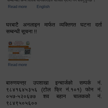
सम्बन्धित अन्य विविध जानकारीहरु सजिलै प्राप्त गर्न सक्नु हुनेछ ।
Read more
about स्वागतम!!!
English
घरबाटै अनलाइन मार्फत व्यक्तिगत घटना दर्ता
सम्बन्धी सूचना !!
Read more
about घरबाटै अनलाइन मार्फत व्यक्तिगत घटना दर्ता सम्बन्धी
सूचना !!
बारुणयन्त्र उपशाखा इन्चार्जको सम्पर्क नं.
९८४१६४५३५६ (टोल फ्रि नं.१०१) फोन नं.
०५७-५२०६७७ शव बहान चालकको नं.
९८४९५०५६००