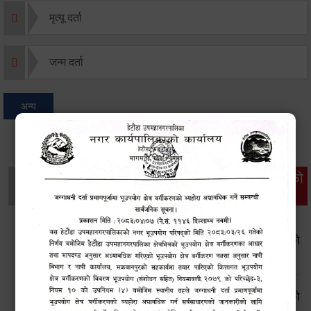
मृत्यू दर्ता
जन्म दर्ता
अन्य
थप विवरणहरु
सामाजिक सुरक्षा तथा
महिला
सूचनाको
वातावरण
व्यक्तिगत घटना दर्ता
विकास
हक
सूचनाको हक सम्बन्धी ऐन, २०६४ बमोजिमको स्वतः प्रकाशन गरिएको
आ.व. २०८२।८३ को चौथो त्रैमासिक प्रतिवेदन
सूचनाको हक सम्बन्धी ऐन, २०६४ बमोजिमको स्वतः प्रकाशन गरिएको