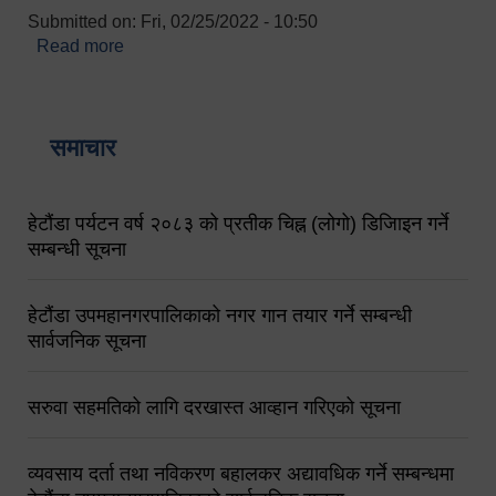
Submitted on:
Fri, 02/25/2022 - 10:50
Read more
about बारुणयन्त्र उपशाखा इन्चार्जको सम्पर्क नं.
९८४१६४५३५६ (टोल फ्रि नं.१०१) फोन नं. ०५७-५२०६७७
शव बहान चालकको नं. ९८४९५०५६००
समाचार
हेटौंडा पर्यटन वर्ष २०८३ को प्रतीक चिह्न (लोगो) डिजिाइन गर्ने
सम्बन्धी सूचना
हेटौंडा उपमहानगरपालिकाको नगर गान तयार गर्ने सम्बन्धी
सार्वजनिक सूचना
सरुवा सहमतिको लागि दरखास्त आव्हान गरिएको सूचना
व्यवसाय दर्ता तथा नविकरण बहालकर अद्यावधिक गर्ने सम्बन्धमा