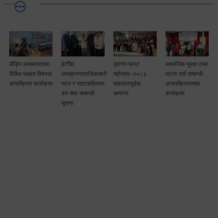
लैङ्गि असमानताका
हेटौँडा
ड्रागन फ्रुट
सामाजिक सुरक्षा तथा
विबिध पक्षहरु विषयक
उपमहानगरपालिकाबाटै
महोत्सव–२०८३
घटना दर्ता सम्बन्धी
अन्तक्रिया कार्यक्रम
प्यान र भ्याटसहितका
सफलतापूर्वक
अन्तरक्रियात्मक
कर सेवा सम्बन्धी
सम्पन्न!
कार्यक्रम
सूचना