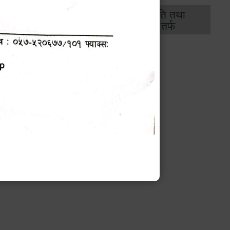
थिक
राजस्व
भवन अनुमति तथा
ास
तर्फ
मापदण्ड तर्फ