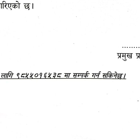
महानगरपालिकाबाटै प्यान र
ड्रागन फ्रुट महोत्सव–२०८३
ा कर सेवा सम्बन्धी सूचना
सफलतापूर्वक सम्पन्न!
जानकारी
बजेट,
आम्दानी र
दस्तावेज
खर्च
अन्य विवरणहरु