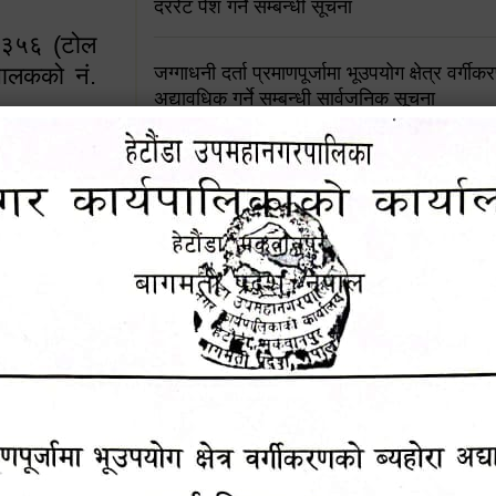
दररेट पेश गर्ने सम्बन्धी सूचना
४५३५६ (टोल
ालकको नं.
जग्गाधनी दर्ता प्रमाणपूर्जामा भूउपयोग क्षेत्र वर्गी
अद्यावधिक गर्ने सम्बन्धी सार्वजनिक सूचना
आशय पत्र दर्ता सम्बन्धी सूचना
१६४५३५६ (टोल फ्रि
९८४९५०५६००
शिक्षक सरुवा सहमतिका लागि दरखास्त आव्हान सम्
हेटौंडा उपमहानगरपालिकाको सूची दर्ता सम्बन्धी सू
चुरियामाई सुरुङको संरक्षण तथा व्यवस्थापनको जिम्
समितिलाई हस्तान्तरण
पोषाक र परिचयपत्र अनिवार्य लगाउने सम्बन्धमा ।