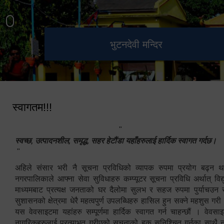
हेटौंडा उपमहानगरपालिका नगर
मनकामना डाँडाबाट देखिएको दृश्य
भुटनदेवी मन्दिर
स्मारक
कार्यपालिकाको कार्यालय
स्वागतम!!!
"
स्वच्छ, उत्पादनशील, समृद्ध, सहर हेटौंडा यहाँहरुलाई हार्दिक स्वागत गर्दछ।
"
अहिले संसार भरी नै सूचना प्रविधिको व्यापक रुपमा प्रयोग बढ्न थ
नगरपालिकाले आफ्ना सेवा सुविधाहरु कम्प्यूटर सूचना प्रविधि अर्थात् विद
माध्यमबाट प्रत्यक्ष जनताको घर दैलोमा सुलभ र सहज रुपमा पुर्याचउन
सुशासनको क्षेत्रमा धेरै महत्वपुर्ण उपलब्धिहरु हासिल हुन सक्ने महशुस गरी
यस वेवसाइटमा यहांहरु सम्पूर्णमा हार्दिक स्वागत गर्न चाहन्छौं । वेव
नागरिकहरुलाई प्रत्याभुत गरीएको सूचनाको हक सुनिश्चित गर्नुका साथै