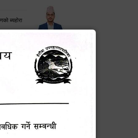
करणको ब्यहोरा
टेक बहादुर वली
प्रमुख प्रशासकीय अधिकृत
Phone: 9855010111
बन्धी सूचना !
चना
मेवारी
सविन न्यौपाने
प्रबक्ता, वडा १ नं. अध्यक्ष
Phone: ९८५५०६७३३७