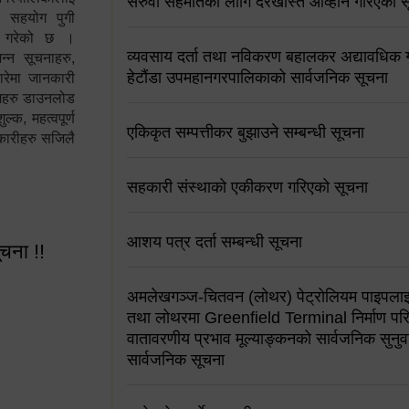
सरुवा सहमतिको लागि दरखास्त आव्हान गरिएको स
न सहयोग पुगी
स गरेको छ ।
व्यवसाय दर्ता तथा नविकरण बहालकर अद्यावधिक गर्
्न सूचनाहरु,
हेटौंडा उपमहानगरपालिकाको सार्वजनिक सूचना
ारेमा जानकारी
रामहरु डाउनलोड
क, महत्वपूर्ण
एकिकृत सम्पत्तीकर बुझाउने सम्बन्धी सूचना
कारीहरु सजिलै
सहकारी संस्थाको एकीकरण गरिएको सूचना
आशय पत्र दर्ता सम्बन्धी सूचना
ूचना !!
अमलेखगञ्ज-चितवन (लोथर) पेट्रोलियम पाइपलाइ
तथा लोथरमा Greenfield Terminal निर्माण पर
वातावरणीय प्रभाव मूल्याङ्कनको सार्वजनिक सुनुवा
सार्वजनिक सूचना
 सूचना !!