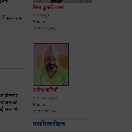
ूचना
मिना कुमारी लामा
नगर प्रमुख
ने सम्बन्धमा
Phone:
९८५५०३८५४३
राजेश बानियाँ
न विस्तार
नगर उप– प्रमुख
ियोजनाको
Phone:
ई सम्बन्धी
९८५१३१७१७९
पदाधिकारीहरू