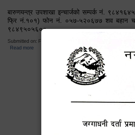
बारुणयन्त्र उपशाखा इन्चार्जको सम्पर्क नं. ९८४१६
फ्रि नं.१०१) फोन नं. ०५७-५२०६७७ शव बहान च
९८४९५०५६००
Submitted on:
Fri, 02/25/2022 - 10:50
Read more
about बारुणयन्त्र उपशाखा इन्चार्जको सम्पर्क नं. ९८४
नं.१०१) फोन नं. ०५७-५२०६७७ शव बहान चालकको नं. 