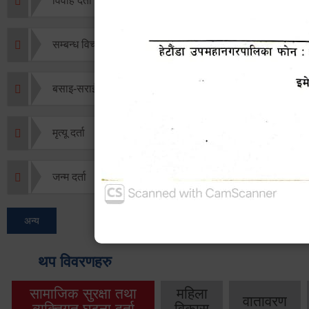
विवाह दर्ता
सम्बन्ध विच्छेद दर्ता
बसाइ-सराई जाने/आउने दर्ता
मृत्यू दर्ता
जन्म दर्ता
अन्य
थप विवरणहरु
सामाजिक सुरक्षा तथा
महिला
वातावरण
व्यक्तिगत घटना दर्ता
विकास