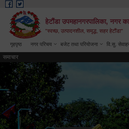
Skip to main content
हेटौंडा उपमहानगरपालिका, नगर कार
"स्वच्छ, उत्पादनशील, समृद्ध, सहर हेटौंडा"
गृहपृष्ठ
नगर परिचय
बजेट तथा परियोजना
वि.सु. सेवाह
समाचार