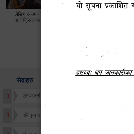
लैङ्गि असमानताका विबिध पक्षहरु विषयक
हेटौँडा उप
अन्तक्रिया कार्यक्रम
भ्याटसहितक
सेवाहरु
संस्था दर्ता सिफारिस
एकिकृत सम्पत्ति कर/घर जग्गा कर