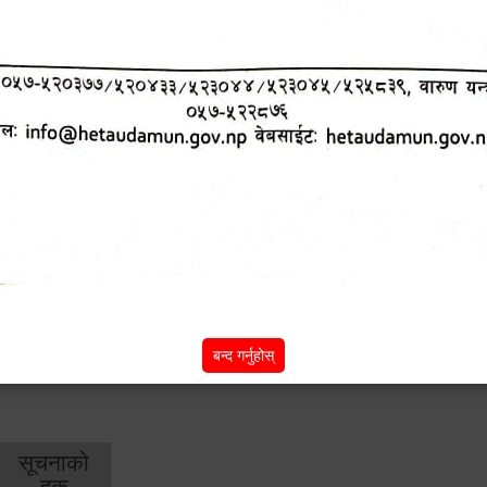
शिक्षा
स्वास्थ्य
आर्
तर्फ
तर्फ
विक
विशेष सुविधाहरु
सामी परियोजना
(active tab)
बन्द गर्नुहोस्
सूचनाको
हक