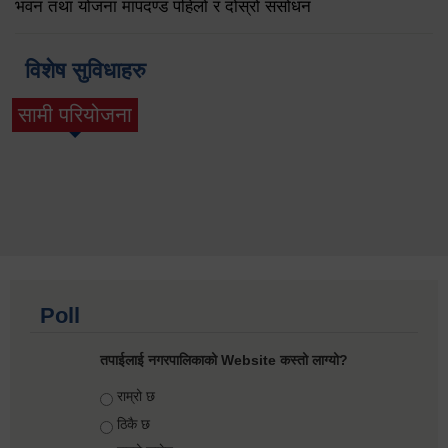
भवन तथा योजना मापदण्ड पहिलो र दोस्रो संसोधन
विशेष सुविधाहरु
सामी परियोजना
(active tab)
Poll
तपाईलाई नगरपालिकाको Website कस्तो लाग्यो?
Choices
राम्रो छ
ठिकै छ