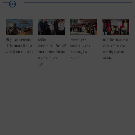
लैङ्गि असमानताका
हेटौँडा
ड्रागन फ्रुट
सामाजिक सुरक्षा तथा
विबिध पक्षहरु विषयक
उपमहानगरपालिकाबाटै
महोत्सव–२०८३
घटना दर्ता सम्बन्धी
अन्तक्रिया कार्यक्रम
प्यान र भ्याटसहितका
सफलतापूर्वक
अन्तरक्रियात्मक
कर सेवा सम्बन्धी
सम्पन्न!
कार्यक्रम
सूचना