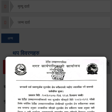
मृत्यू दर्ता
जन्म दर्ता
अन्य
थप विवरणहरु
सामाजिक सुरक्षा तथा
महिला
सूचनाको
वातावरण
व्यक्तिगत घटना दर्ता
विकास
हक
बसाई सराई दर्ताको सूचना फारम
मृत्यु दर्ताको सूचना फारम