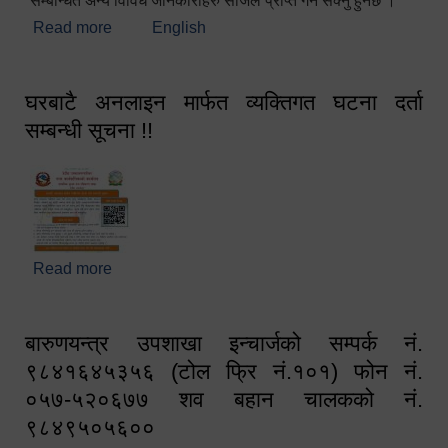
सम्बन्धित अन्य विविध जानकारीहरु सजिलै प्राप्त गर्न सक्नु हुनेछ ।
Read more
about स्वागतम!!!
English
घरबाटै अनलाइन मार्फत व्यक्तिगत घटना दर्ता
सम्बन्धी सूचना !!
Read more
about घरबाटै अनलाइन मार्फत व्यक्तिगत घटना दर्ता सम्बन्धी
सूचना !!
बारुणयन्त्र उपशाखा इन्चार्जको सम्पर्क नं.
९८४१६४५३५६ (टोल फ्रि नं.१०१) फोन नं.
०५७-५२०६७७ शव बहान चालकको नं.
९८४९५०५६००