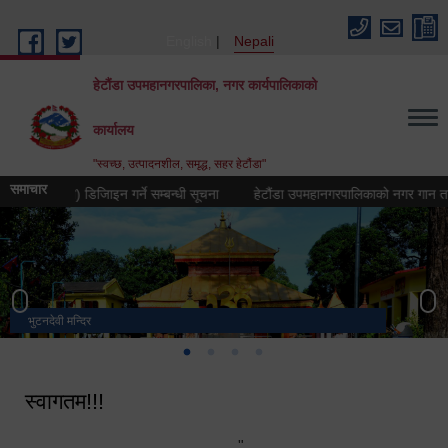
Skip to main content
English
Nepali
हेटौंडा उपमहानगरपालिका, नगर कार्यपालिकाको
कार्यालय
"स्वच्छ, उत्पादनशील, समृद्ध, सहर हेटौंडा"
समाचार
न (लोगो) डिजिाइन गर्ने सम्बन्धी सूचना
हेटौंडा उपमहानगरपालिकाको नगर गान तयार गर्ने 
भुटनदेवी मन्दिर
स्मारक
मनकामना डाँडाबाट देखिएको दृश्य
हेटौंडा उपमहानगरपालिका नगर कार्यपालिकाको कार्यालय
स्वागतम!!!
"