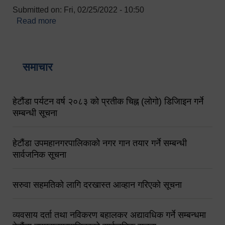
Submitted on:
Fri, 02/25/2022 - 10:50
Read more
about बारुणयन्त्र उपशाखा इन्चार्जको सम्पर्क नं.
९८४१६४५३५६ (टोल फ्रि नं.१०१) फोन नं. ०५७-५२०६७७
शव बहान चालकको नं. ९८४९५०५६००
समाचार
हेटौंडा पर्यटन वर्ष २०८३ को प्रतीक चिह्न (लोगो) डिजिाइन गर्ने
सम्बन्धी सूचना
हेटौंडा उपमहानगरपालिकाको नगर गान तयार गर्ने सम्बन्धी
सार्वजनिक सूचना
सरुवा सहमतिको लागि दरखास्त आव्हान गरिएको सूचना
व्यवसाय दर्ता तथा नविकरण बहालकर अद्यावधिक गर्ने सम्बन्धमा