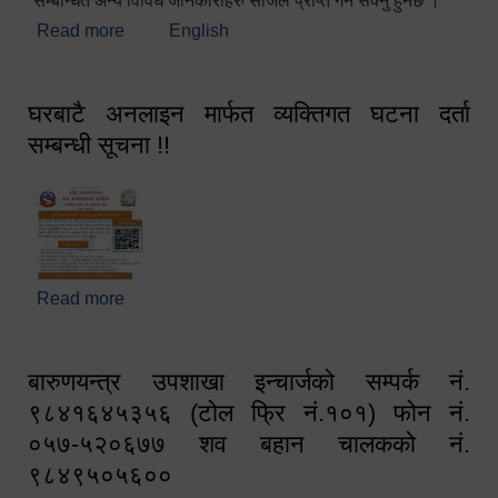
सम्बन्धित अन्य विविध जानकारीहरु सजिलै प्राप्त गर्न सक्नु हुनेछ ।
Read more
about स्वागतम!!!
English
घरबाटै अनलाइन मार्फत व्यक्तिगत घटना दर्ता
सम्बन्धी सूचना !!
Read more
about घरबाटै अनलाइन मार्फत व्यक्तिगत घटना दर्ता सम्बन्धी
सूचना !!
बारुणयन्त्र उपशाखा इन्चार्जको सम्पर्क नं.
९८४१६४५३५६ (टोल फ्रि नं.१०१) फोन नं.
०५७-५२०६७७ शव बहान चालकको नं.
९८४९५०५६००