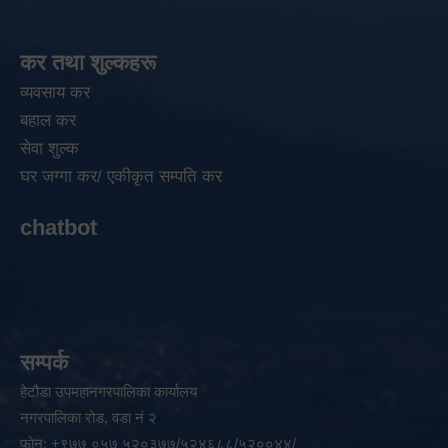
कर तथा शुल्कहरू
व्यवसाय कर
बहाल कर
सेवा शुल्क
घर जग्गा कर/ एकीकृत सम्पति कर
chatbot
सम्पर्क
हेटौडा उपमहानगरपालिका कार्यालय
नगरपालिका रोड, वडा नं २
फोन: +९७७ ०५७ ५२०३७७/५२४६८८/५२००४४/