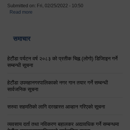
Submitted on:
Fri, 02/25/2022 - 10:50
Read more
about बारुणयन्त्र उपशाखा इन्चार्जको सम्पर्क नं.
९८४१६४५३५६ (टोल फ्रि नं.१०१) फोन नं. ०५७-५२०६७७
शव बहान चालकको नं. ९८४९५०५६००
समाचार
हेटौंडा पर्यटन वर्ष २०८३ को प्रतीक चिह्न (लोगो) डिजिाइन गर्ने
सम्बन्धी सूचना
हेटौंडा उपमहानगरपालिकाको नगर गान तयार गर्ने सम्बन्धी
सार्वजनिक सूचना
सरुवा सहमतिको लागि दरखास्त आव्हान गरिएको सूचना
व्यवसाय दर्ता तथा नविकरण बहालकर अद्यावधिक गर्ने सम्बन्धमा