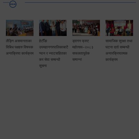
लैङ्गि असमानताका
हेटौँडा
ड्रागन फ्रुट
सामाजिक सुरक्षा तथा
विबिध पक्षहरु विषयक
उपमहानगरपालिकाबाटै
महोत्सव–२०८३
घटना दर्ता सम्बन्धी
अन्तक्रिया कार्यक्रम
प्यान र भ्याटसहितका
सफलतापूर्वक
अन्तरक्रियात्मक
कर सेवा सम्बन्धी
सम्पन्न!
कार्यक्रम
सूचना