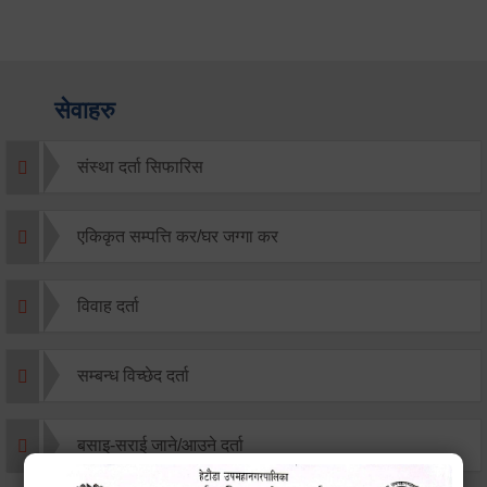
सेवाहरु
संस्था दर्ता सिफारिस
एकिकृत सम्पत्ति कर/घर जग्गा कर
विवाह दर्ता
सम्बन्ध विच्छेद दर्ता
बसाइ-सराई जाने/आउने दर्ता