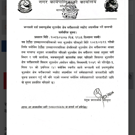
मृत्यू दर्ता
जन्म दर्ता
अन्य
थप विवरणहरु
सामाजिक सुरक्षा तथा
महिला
सूचनाको
वातावरण
व्यक्तिगत घटना दर्ता
विकास
हक
सामाजिक सुरक्षा तथा पञ्जीकरण शाखा ( आ.व. २०८२/०८३ को
वार्षिक प्रगति प्रतिवेदन)
आ.व.२०८२।८३ को सामाजिक सुरक्षा भत्ता प्राप्त गर्ने लाभग्राहीको