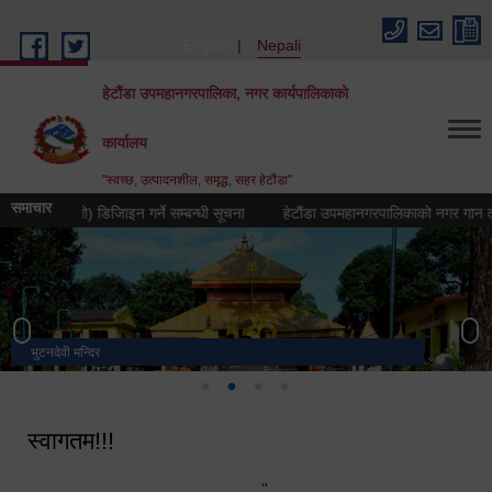
Skip to main content
English
Nepali
हेटौंडा उपमहानगरपालिका, नगर कार्यपालिकाको
कार्यालय
"स्वच्छ, उत्पादनशील, समृद्ध, सहर हेटौंडा"
समाचार
ह्न (लोगो) डिजिाइन गर्ने सम्बन्धी सूचना
हेटौंडा उपमहानगरपालिकाको नगर गान तयार गर्ने
भुटनदेवी मन्दिर
स्मारक
मनकामना डाँडाबाट देखिएको दृश्य
हेटौंडा उपमहानगरपालिका नगर कार्यपालिकाको कार्यालय
स्वागतम!!!
"