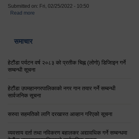
Submitted on:
Fri, 02/25/2022 - 10:50
Read more
about बारुणयन्त्र उपशाखा इन्चार्जको सम्पर्क नं.
९८४१६४५३५६ (टोल फ्रि नं.१०१) फोन नं. ०५७-५२०६७७
शव बहान चालकको नं. ९८४९५०५६००
समाचार
हेटौंडा पर्यटन वर्ष २०८३ को प्रतीक चिह्न (लोगो) डिजिाइन गर्ने
सम्बन्धी सूचना
हेटौंडा उपमहानगरपालिकाको नगर गान तयार गर्ने सम्बन्धी
सार्वजनिक सूचना
सरुवा सहमतिको लागि दरखास्त आव्हान गरिएको सूचना
व्यवसाय दर्ता तथा नविकरण बहालकर अद्यावधिक गर्ने सम्बन्धमा