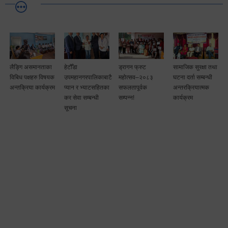
लैङ्गि असमानताका
हेटौँडा
ड्रागन फ्रुट
सामाजिक सुरक्षा तथा
विबिध पक्षहरु विषयक
उपमहानगरपालिकाबाटै
महोत्सव–२०८३
घटना दर्ता सम्बन्धी
अन्तक्रिया कार्यक्रम
प्यान र भ्याटसहितका
सफलतापूर्वक
अन्तरक्रियात्मक
कर सेवा सम्बन्धी
सम्पन्न!
कार्यक्रम
सूचना