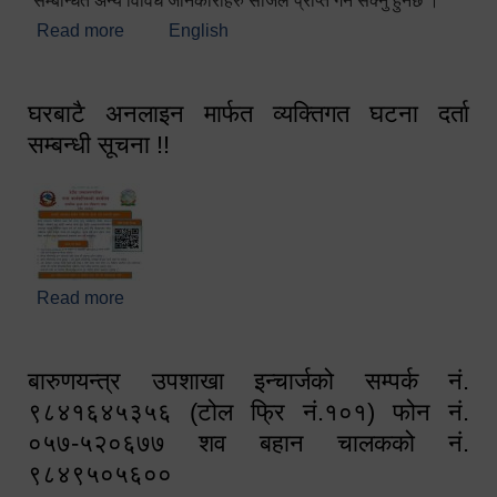
सम्बन्धित अन्य विविध जानकारीहरु सजिलै प्राप्त गर्न सक्नु हुनेछ ।
Read more
about स्वागतम!!!
English
घरबाटै अनलाइन मार्फत व्यक्तिगत घटना दर्ता
सम्बन्धी सूचना !!
Read more
about घरबाटै अनलाइन मार्फत व्यक्तिगत घटना दर्ता सम्बन्धी
सूचना !!
बारुणयन्त्र उपशाखा इन्चार्जको सम्पर्क नं.
९८४१६४५३५६ (टोल फ्रि नं.१०१) फोन नं.
०५७-५२०६७७ शव बहान चालकको नं.
९८४९५०५६००