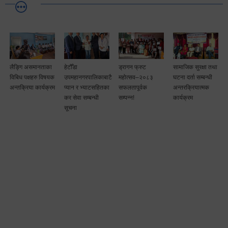
लैङ्गि असमानताका
हेटौँडा
ड्रागन फ्रुट
सामाजिक सुरक्षा तथा
विबिध पक्षहरु विषयक
उपमहानगरपालिकाबाटै
महोत्सव–२०८३
घटना दर्ता सम्बन्धी
अन्तक्रिया कार्यक्रम
प्यान र भ्याटसहितका
सफलतापूर्वक
अन्तरक्रियात्मक
कर सेवा सम्बन्धी
सम्पन्न!
कार्यक्रम
सूचना