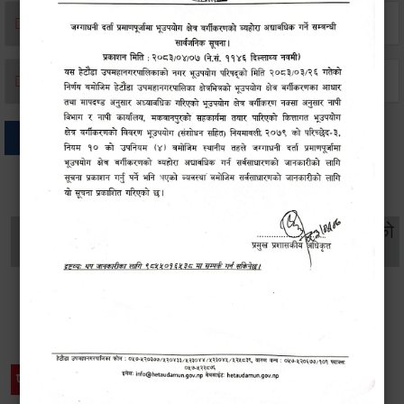
मृत्यू दर्ता
जन्म दर्ता
अन्य
थप विवरणहरु
सामाजिक सुरक्षा तथा
महिला
सूचनाको
वातावरण
व्यक्तिगत घटना दर्ता
विकास
हक
विशेष विवरणहरु
प्रेस नोट