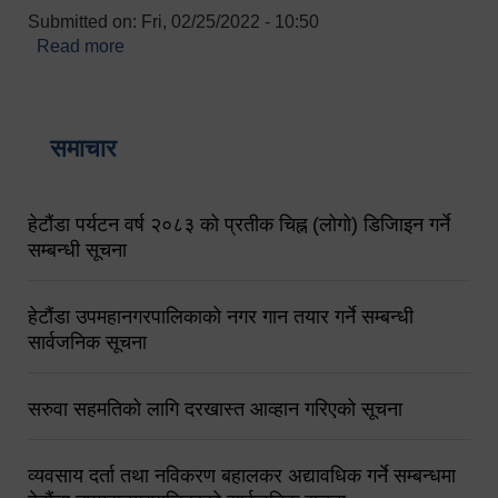
Submitted on:
Fri, 02/25/2022 - 10:50
Read more
about बारुणयन्त्र उपशाखा इन्चार्जको सम्पर्क नं.
९८४१६४५३५६ (टोल फ्रि नं.१०१) फोन नं. ०५७-५२०६७७
शव बहान चालकको नं. ९८४९५०५६००
समाचार
हेटौंडा पर्यटन वर्ष २०८३ को प्रतीक चिह्न (लोगो) डिजिाइन गर्ने
सम्बन्धी सूचना
हेटौंडा उपमहानगरपालिकाको नगर गान तयार गर्ने सम्बन्धी
सार्वजनिक सूचना
सरुवा सहमतिको लागि दरखास्त आव्हान गरिएको सूचना
व्यवसाय दर्ता तथा नविकरण बहालकर अद्यावधिक गर्ने सम्बन्धमा