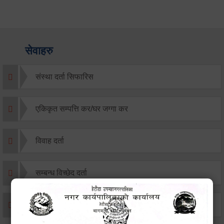
सेवाहरु
संस्था दर्ता सिफारिस
एकिकृत सम्पत्ति कर/घर जग्गा कर
विवाह दर्ता
सम्बन्ध विच्छेद दर्ता
बसाइ-सराई जाने/आउने दर्ता