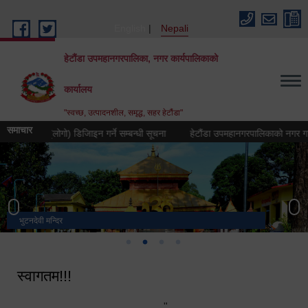
Skip to main content
English
Nepali
हेटौंडा उपमहानगरपालिका, नगर कार्यपालिकाको
कार्यालय
"स्वच्छ, उत्पादनशील, समृद्ध, सहर हेटौंडा"
समाचार
 चिह्न (लोगो) डिजिाइन गर्ने सम्बन्धी सूचना
हेटौंडा उपमहानगरपालिकाको नगर गान तयार ग
भुटनदेवी मन्दिर
स्मारक
मनकामना डाँडाबाट देखिएको दृश्य
हेटौंडा उपमहानगरपालिका नगर कार्यपालिकाको कार्यालय
स्वागतम!!!
"