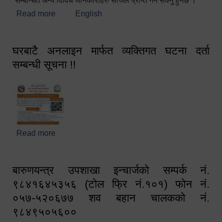
सम्बन्धित अन्य विविध जानकारीहरु सजिलै प्राप्त गर्न सक्नु हुनेछ ।
Read more
about स्वागतम!!!
English
घरबाटै अनलाइन मार्फत व्यक्तिगत घटना दर्ता
सम्बन्धी सूचना !!
Read more
about घरबाटै अनलाइन मार्फत व्यक्तिगत घटना दर्ता सम्बन्धी
सूचना !!
बारुणयन्त्र उपशाखा इन्चार्जको सम्पर्क नं.
९८४१६४५३५६ (टोल फ्रि नं.१०१) फोन नं.
०५७-५२०६७७ शव बहान चालकको नं.
९८४९५०५६००