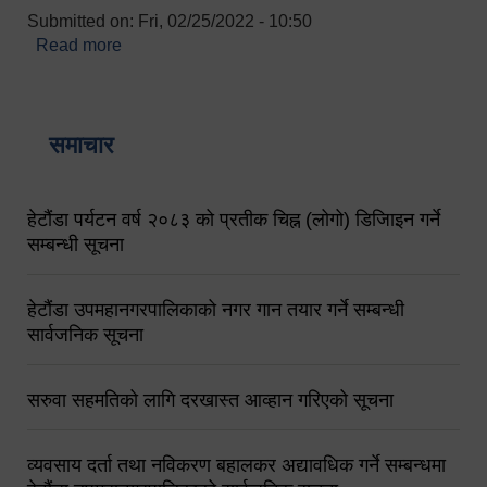
Submitted on:
Fri, 02/25/2022 - 10:50
Read more
about बारुणयन्त्र उपशाखा इन्चार्जको सम्पर्क नं.
९८४१६४५३५६ (टोल फ्रि नं.१०१) फोन नं. ०५७-५२०६७७
शव बहान चालकको नं. ९८४९५०५६००
समाचार
हेटौंडा पर्यटन वर्ष २०८३ को प्रतीक चिह्न (लोगो) डिजिाइन गर्ने
सम्बन्धी सूचना
हेटौंडा उपमहानगरपालिकाको नगर गान तयार गर्ने सम्बन्धी
सार्वजनिक सूचना
सरुवा सहमतिको लागि दरखास्त आव्हान गरिएको सूचना
व्यवसाय दर्ता तथा नविकरण बहालकर अद्यावधिक गर्ने सम्बन्धमा