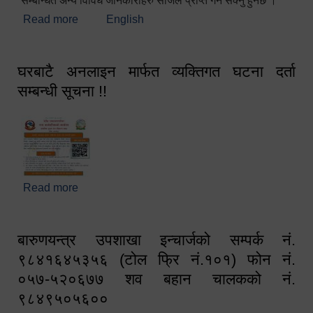
सम्बन्धित अन्य विविध जानकारीहरु सजिलै प्राप्त गर्न सक्नु हुनेछ ।
Read more
about स्वागतम!!!
English
घरबाटै अनलाइन मार्फत व्यक्तिगत घटना दर्ता
सम्बन्धी सूचना !!
Read more
about घरबाटै अनलाइन मार्फत व्यक्तिगत घटना दर्ता सम्बन्धी
सूचना !!
बारुणयन्त्र उपशाखा इन्चार्जको सम्पर्क नं.
९८४१६४५३५६ (टोल फ्रि नं.१०१) फोन नं.
०५७-५२०६७७ शव बहान चालकको नं.
९८४९५०५६००