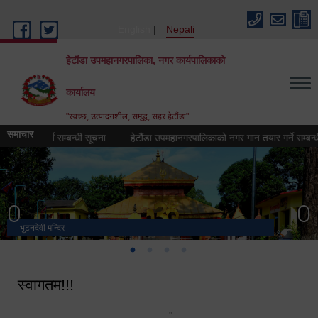
Skip to main content
English
Nepali
हेटौंडा उपमहानगरपालिका, नगर कार्यपालिकाको
कार्यालय
"स्वच्छ, उत्पादनशील, समृद्ध, सहर हेटौंडा"
समाचार
इन गर्ने सम्बन्धी सूचना
हेटौंडा उपमहानगरपालिकाको नगर गान तयार गर्ने सम्बन्धी सार्
भुटनदेवी मन्दिर
स्मारक
मनकामना डाँडाबाट देखिएको दृश्य
हेटौंडा उपमहानगरपालिका नगर कार्यपालिकाको कार्यालय
स्वागतम!!!
"