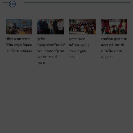
लैङ्गि असमानताका
हेटौँडा
ड्रागन फ्रुट
सामाजिक सुरक्षा तथा
विबिध पक्षहरु विषयक
उपमहानगरपालिकाबाटै
महोत्सव–२०८३
घटना दर्ता सम्बन्धी
अन्तक्रिया कार्यक्रम
प्यान र भ्याटसहितका
सफलतापूर्वक
अन्तरक्रियात्मक
कर सेवा सम्बन्धी
सम्पन्न!
कार्यक्रम
सूचना