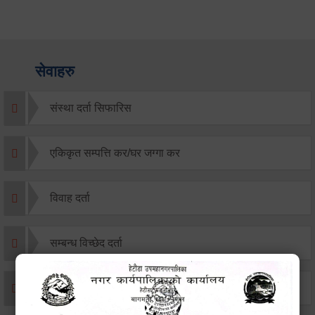
सेवाहरु
संस्था दर्ता सिफारिस
एकिकृत सम्पत्ति कर/घर जग्गा कर
विवाह दर्ता
सम्बन्ध विच्छेद दर्ता
बसाइ-सराई जाने/आउने दर्ता