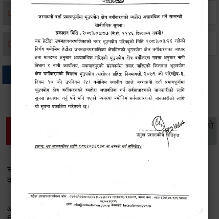
मृत्यू दर्ता
जन्म दर्ता
अन्य
थप विवरणहरु
सामाजिक सुरक्षा तथा
महिला
सूचनाको
वातावरण
व्यक्तिगत घटना दर्ता
विकास
हक
सामाजिक सुरक्षा तथा पञ्जीकरण शाखा ( आ.व. २०८२/०८३ को
वार्षिक प्रगति प्रतिवेदन)
आ.व.२०८२।८३ को सामाजिक सुरक्षा भत्ता प्राप्त गर्ने लाभग्राहीको