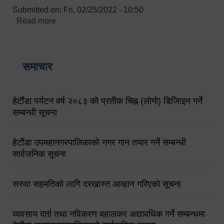
Submitted on:
Fri, 02/25/2022 - 10:50
Read more
about बारुणयन्त्र उपशाखा इन्चार्जको सम्पर्क नं.
९८४१६४५३५६ (टोल फ्रि नं.१०१) फोन नं. ०५७-५२०६७७
शव बहान चालकको नं. ९८४९५०५६००
समाचार
हेटौंडा पर्यटन वर्ष २०८३ को प्रतीक चिह्न (लोगो) डिजिाइन गर्ने
सम्बन्धी सूचना
हेटौंडा उपमहानगरपालिकाको नगर गान तयार गर्ने सम्बन्धी
सार्वजनिक सूचना
सरुवा सहमतिको लागि दरखास्त आव्हान गरिएको सूचना
व्यवसाय दर्ता तथा नविकरण बहालकर अद्यावधिक गर्ने सम्बन्धमा