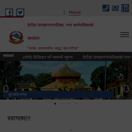
Skip to main content
English
Nepali
हेटौंडा उपमहानगरपालिका, नगर कार्यपालिकाको
कार्यालय
"स्वच्छ, उत्पादनशील, समृद्ध, सहर हेटौंडा"
समाचार
क चिह्न (लोगो) डिजिाइन गर्ने सम्बन्धी सूचना
हेटौंडा उपमहानगरपालिकाको नगर गान तयार ग
भुटनदेवी मन्दिर
स्मारक
मनकामना डाँडाबाट देखिएको दृश्य
हेटौंडा उपमहानगरपालिका नगर कार्यपालिकाको कार्यालय
स्वागतम!!!
"