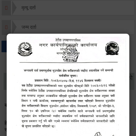
मृत्यू दर्ता
जन्म दर्ता
अन्य
थप विवरणहरु
सामाजिक सुरक्षा तथा
महिला
सूचनाको
वातावरण
व्यक्तिगत घटना दर्ता
विकास
हक
बाल भेला तथा योजना तर्जुमा सम्बन्धी सूचना
हेटौंडा उपमहानगरपालिका: लैङ्गिक समानता तथा सामाजिक
समावेशीकरण परीक्षण प्रतिवेदन २०८२