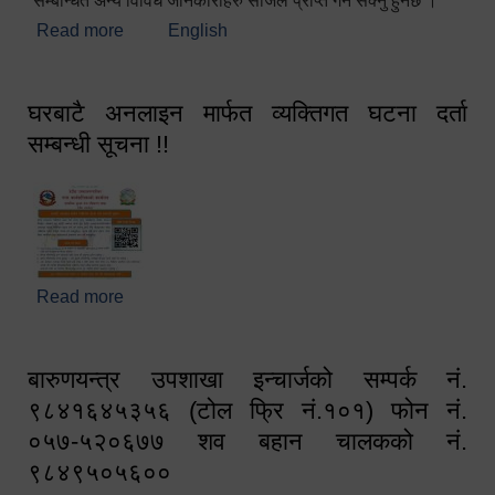
सम्बन्धित अन्य विविध जानकारीहरु सजिलै प्राप्त गर्न सक्नु हुनेछ ।
Read more
about स्वागतम!!!
English
घरबाटै अनलाइन मार्फत व्यक्तिगत घटना दर्ता
सम्बन्धी सूचना !!
Read more
about घरबाटै अनलाइन मार्फत व्यक्तिगत घटना दर्ता सम्बन्धी
सूचना !!
बारुणयन्त्र उपशाखा इन्चार्जको सम्पर्क नं.
९८४१६४५३५६ (टोल फ्रि नं.१०१) फोन नं.
०५७-५२०६७७ शव बहान चालकको नं.
९८४९५०५६००