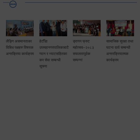
लैङ्गि असमानताका
हेटौँडा
ड्रागन फ्रुट
सामाजिक सुरक्षा तथा
विबिध पक्षहरु विषयक
उपमहानगरपालिकाबाटै
महोत्सव–२०८३
घटना दर्ता सम्बन्धी
अन्तक्रिया कार्यक्रम
प्यान र भ्याटसहितका
सफलतापूर्वक
अन्तरक्रियात्मक
कर सेवा सम्बन्धी
सम्पन्न!
कार्यक्रम
सूचना