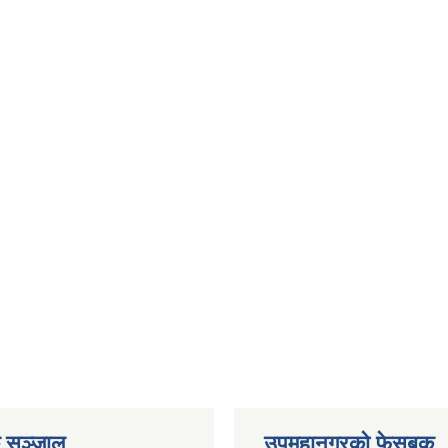
 सञ्जाल
उपमहानगरको फेसबुक