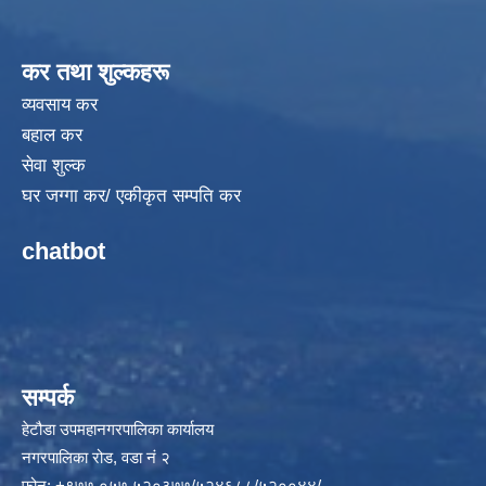
कर तथा शुल्कहरू
व्यवसाय कर
बहाल कर
सेवा शुल्क
घर जग्गा कर/ एकीकृत सम्पति कर
chatbot
सम्पर्क
हेटौडा उपमहानगरपालिका कार्यालय
नगरपालिका रोड, वडा नं २
फोन: +९७७ ०५७ ५२०३७७/५२४६८८/५२००४४/