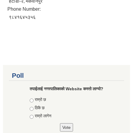
हेटौँडा-२, मकवानपुर
Phone Number:
९८४१६४५३५६
Poll
तपाईलाई नगरपालिकाको Website कस्तो लाग्यो?
Choices
राम्रो छ
ठिकै छ
राम्रो लागेन