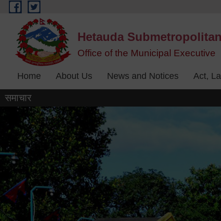
Skip to main content
Hetauda Submetropolitan
Office of the Municipal Executive
Home
About Us
News and Notices
Act, L
समाचार