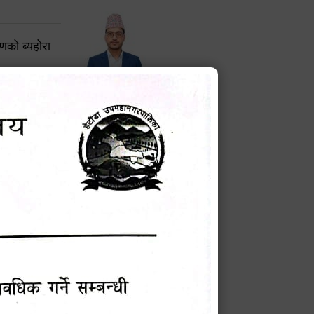
करणको ब्यहोरा
टेक बहादुर वली
प्रमुख प्रशासकीय अधिकृत
Phone: 9855010111
बन्धी सूचना !
चना
मेवारी
सविन न्यौपाने
प्रबक्ता, वडा १ नं. अध्यक्ष
Phone: ९८५५०६७३३७