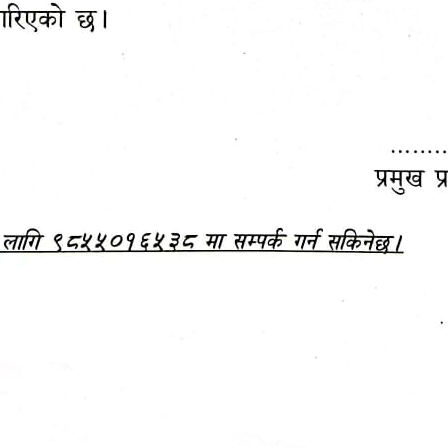
महानगरपालिकाबाटै प्यान र
ड्रागन फ्रुट महोत्सव–२०८३
ा कर सेवा सम्बन्धी सूचना
सफलतापूर्वक सम्पन्न!
जानकारी
बजेट,
आम्दानी र
दस्तावेज
खर्च
आ.व. २०८३/०८४ को बजेट वक्तव्य, नीति तथा 