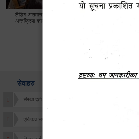
लैङ्गि असमानताका विबिध पक्षहरु विषयक
हेटौँडा उप
अन्तक्रिया कार्यक्रम
भ्याटसहितक
सेवाहरु
संस्था दर्ता सिफारिस
एकिकृत सम्पत्ति कर/घर जग्गा कर