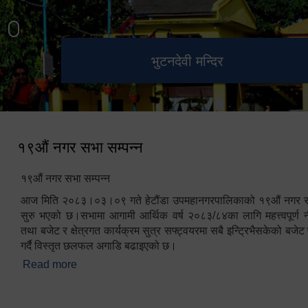
हेटौंडा उपमहानगरपालिका नगर
मनकामना डाँडाबाट देखिएको दृश्य
भुटनदेवी मन्दिर
स्मारक
कार्यपालिकाको कार्यालय
१९औं नगर सभा सम्पन्न
१९औं नगर सभा सम्पन्न
आज मिति २०८३।०३।०९ गते हेटौंडा उपमहानगरपालिकाको १९औं नगर सभ
सुरु भएको छ।सभामा आगामी आर्थिक वर्ष २०८३/८४का लागि महत्त्वपूर्ण नी
तथा बजेट र क्षेत्रगत कार्यक्रम सुत्र सफ्ट्वयरमा सबै इन्ट्रिभैसकेको बजेट 
गर्दै विस्तृत छलफल अगाडि बढाइएको छ।
Read more
about १९औं नगर सभा सम्पन्न