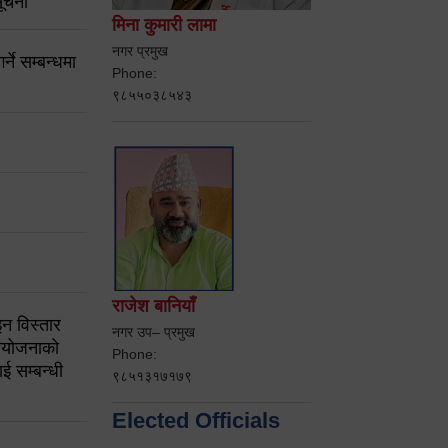
ूचना
मिना कुमारी लामा
नगर प्रमुख
ने सम्बन्धमा
Phone:
९८५५०३८५४३
राजेश बानियाँ
न विस्तार
नगर उप– प्रमुख
ियोजनाको
Phone:
ई सम्बन्धी
९८५१३१७१७९
Elected Officials