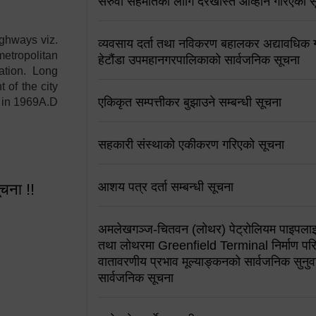
सरुवा सहमतिको लागि दरखास्त आव्हान गरिएको स
ighways viz.
व्यवसाय दर्ता तथा नविकरण बहालकर अद्यावधिक गर्
etropolitan
हेटौंडा उपमहानगरपालिकाको सार्वजनिक सूचना
ation. Long
 of the city
एकिकृत सम्पत्तीकर बुझाउने सम्बन्धी सूचना
y in 1969A.D
सहकारी संस्थाको एकीकरण गरिएको सूचना
आशय पत्र दर्ता सम्बन्धी सूचना
ूचना !!
अमलेखगञ्ज-चितवन (लोथर) पेट्रोलियम पाइपलाइ
तथा लोथरमा Greenfield Terminal निर्माण पर
वातावरणीय प्रभाव मूल्याङ्कनको सार्वजनिक सुनुवा
सार्वजनिक सूचना
 सूचना !!