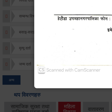
विवाह दर्ता
सम्बन्ध विच्छेद दर्ता
बसाइ-सराई जाने/आउने दर्ता
मृत्यू दर्ता
जन्म दर्ता
अन्य
थप विवरणहरु
सामाजिक सुरक्षा तथा
महिला
वातावरण
व्यक्तिगत घटना दर्ता
विकास