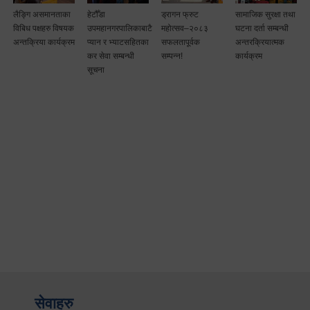
लैङ्गि असमानताका
हेटौँडा
ड्रागन फ्रुट
सामाजिक सुरक्षा तथा
विबिध पक्षहरु विषयक
उपमहानगरपालिकाबाटै
महोत्सव–२०८३
घटना दर्ता सम्बन्धी
अन्तक्रिया कार्यक्रम
प्यान र भ्याटसहितका
सफलतापूर्वक
अन्तरक्रियात्मक
कर सेवा सम्बन्धी
सम्पन्न!
कार्यक्रम
सूचना
सेवाहरु