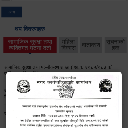
अन्य
थप विवरणहरु
सामाजिक सुरक्षा तथा
महिला
सूचनाको
वातावरण
व्यक्तिगत घटना दर्ता
विकास
हक
सामाजिक सुरक्षा तथा पञ्जीकरण शाखा ( आ.व. २०८२/०८३ को
वार्षिक प्रगति प्रतिवेदन)
आ.व.२०८२।८३ को सामाजिक सुरक्षा भत्ता प्राप्त गर्ने लाभग्राहीको
विवरण
व्यक्तिगत घटना दर्ता सप्ताह