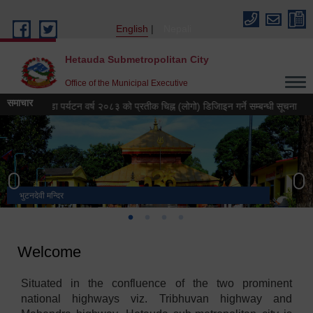
Skip to main content
English
Nepali
Hetauda Submetropolitan City
Office of the Municipal Executive
समाचार
हेटौंडा पर्यटन वर्ष २०८३ को प्रतीक चिह्न (लोगो) डिजिाइन गर्ने सम्बन्धी सूचना
हेटौ
भुटनदेवी मन्दिर
स्मारक
मनकामना डाँडाबाट देखिएको दृश्य
हेटौंडा उपमहानगरपालिका नगर कार्यपालिकाको कार्यालय
Welcome
Situated in the confluence of the two prominent
national highways viz. Tribhuvan highway and