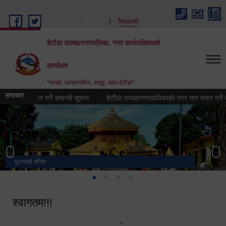
Skip to main content
English
Nepali
हेटौंडा उपमहानगरपालिका, नगर कार्यपालिकाको
कार्यालय
"स्वच्छ, उत्पादनशील, समृद्ध, सहर हेटौंडा"
समाचार
डिजिाइन गर्ने सम्बन्धी सूचना
हेटौंडा उपमहानगरपालिकाको नगर गान तयार गर्ने सम्बन्धी 
भुटनदेवी मन्दिर
स्मारक
मनकामना डाँडाबाट देखिएको दृश्य
हेटौंडा उपमहानगरपालिका नगर कार्यपालिकाको कार्यालय
स्वागतम!!!
"