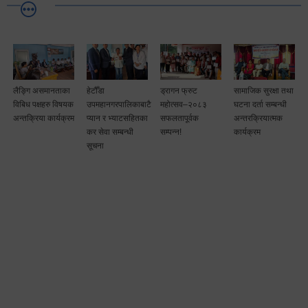
लैङ्गि असमानताका
हेटौँडा
ड्रागन फ्रुट
सामाजिक सुरक्षा तथा
विबिध पक्षहरु विषयक
उपमहानगरपालिकाबाटै
महोत्सव–२०८३
घटना दर्ता सम्बन्धी
अन्तक्रिया कार्यक्रम
प्यान र भ्याटसहितका
सफलतापूर्वक
अन्तरक्रियात्मक
कर सेवा सम्बन्धी
सम्पन्न!
कार्यक्रम
सूचना