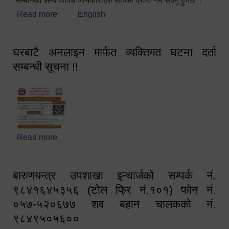
सम्बन्धित अन्य विविध जानकारीहरु सजिलै प्राप्त गर्न सक्नु हुनेछ ।
Read more
about स्वागतम!!!
English
घरबाटै अनलाइन मार्फत व्यक्तिगत घटना दर्ता
सम्बन्धी सूचना !!
Read more
about घरबाटै अनलाइन मार्फत व्यक्तिगत घटना दर्ता सम्बन्धी
सूचना !!
बारुणयन्त्र उपशाखा इन्चार्जको सम्पर्क नं.
९८४१६४५३५६ (टोल फ्रि नं.१०१) फोन नं.
०५७-५२०६७७ शव बहान चालकको नं.
९८४९५०५६००