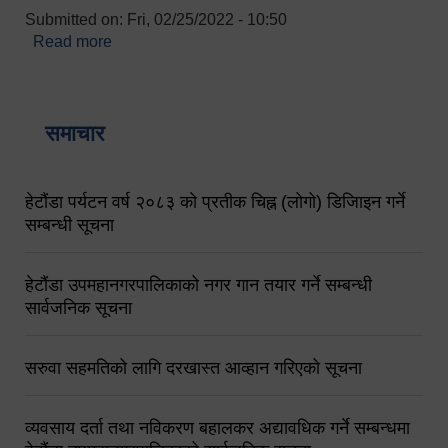
Submitted on:
Fri, 02/25/2022 - 10:50
Read more
about बारुणयन्त्र उपशाखा इन्चार्जको सम्पर्क नं.
९८४१६४५३५६ (टोल फ्रि नं.१०१) फोन नं. ०५७-५२०६७७
शव बहान चालकको नं. ९८४९५०५६००
समाचार
हेटौंडा पर्यटन वर्ष २०८३ को प्रतीक चिह्न (लोगो) डिजिाइन गर्ने
सम्बन्धी सूचना
हेटौंडा उपमहानगरपालिकाको नगर गान तयार गर्ने सम्बन्धी
सार्वजनिक सूचना
सरुवा सहमतिको लागि दरखास्त आव्हान गरिएको सूचना
व्यवसाय दर्ता तथा नविकरण बहालकर अद्यावधिक गर्ने सम्बन्धमा