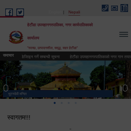
Skip to main content
English
Nepali
हेटौंडा उपमहानगरपालिका, नगर कार्यपालिकाको
कार्यालय
"स्वच्छ, उत्पादनशील, समृद्ध, सहर हेटौंडा"
समाचार
(लोगो) डिजिाइन गर्ने सम्बन्धी सूचना
हेटौंडा उपमहानगरपालिकाको नगर गान तयार गर्ने सम
भुटनदेवी मन्दिर
स्मारक
मनकामना डाँडाबाट देखिएको दृश्य
हेटौंडा उपमहानगरपालिका नगर कार्यपालिकाको कार्यालय
स्वागतम!!!
"