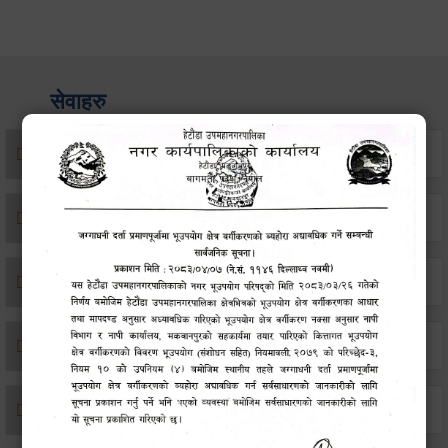
सेवाहरु
संस्था दर्ता सिफारिस
एकिकृत सम्पत्ति कर/घर जग्गा कर
विवाह दर्ता
सम्बन्ध विच्छेद दर्ता
बसाइ-सराई जाने/आउने दर्ता