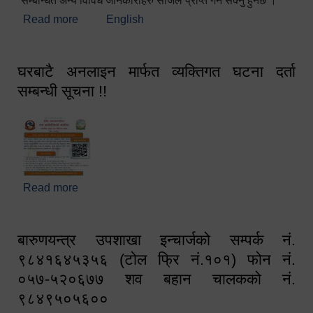
सम्बन्धित अन्य विविध जानकारीहरु सजिलै प्राप्त गर्न सक्नु हुनेछ ।
Read more
about स्वागतम!!!
English
घरबाटै अनलाइन मार्फत व्यक्तिगत घटना दर्ता
सम्बन्धी सूचना !!
Read more
about घरबाटै अनलाइन मार्फत व्यक्तिगत घटना दर्ता सम्बन्धी
सूचना !!
बारुणयन्त्र उपशाखा इन्चार्जको सम्पर्क नं.
९८४१६४५३५६ (टोल फ्रि नं.१०१) फोन नं.
०५७-५२०६७७ शव बहान चालकको नं.
९८४९५०५६००