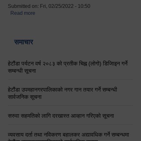
Submitted on:
Fri, 02/25/2022 - 10:50
Read more
about बारुणयन्त्र उपशाखा इन्चार्जको सम्पर्क नं.
९८४१६४५३५६ (टोल फ्रि नं.१०१) फोन नं. ०५७-५२०६७७
शव बहान चालकको नं. ९८४९५०५६००
समाचार
हेटौंडा पर्यटन वर्ष २०८३ को प्रतीक चिह्न (लोगो) डिजिाइन गर्ने
सम्बन्धी सूचना
हेटौंडा उपमहानगरपालिकाको नगर गान तयार गर्ने सम्बन्धी
सार्वजनिक सूचना
सरुवा सहमतिको लागि दरखास्त आव्हान गरिएको सूचना
व्यवसाय दर्ता तथा नविकरण बहालकर अद्यावधिक गर्ने सम्बन्धमा