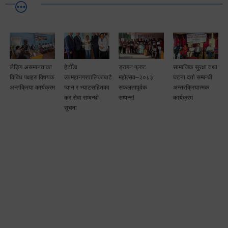
लैङ्गि असमानताका
हेटौँडा
ड्रागन फ्रुट
सामाजिक सुरक्षा तथा
विबिध पक्षहरु विषयक
उपमहानगरपालिकाबाटै
महोत्सव–२०८३
घटना दर्ता सम्बन्धी
अन्तक्रिया कार्यक्रम
प्यान र भ्याटसहितका
सफलतापूर्वक
अन्तरक्रियात्मक
कर सेवा सम्बन्धी
सम्पन्न!
कार्यक्रम
सूचना