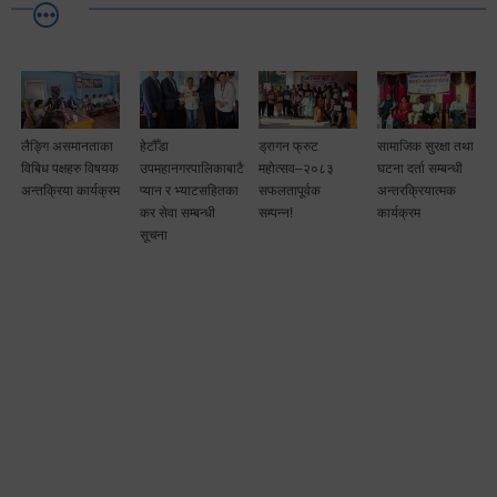
लैङ्गि असमानताका
हेटौँडा
ड्रागन फ्रुट
सामाजिक सुरक्षा तथा
विबिध पक्षहरु विषयक
उपमहानगरपालिकाबाटै
महोत्सव–२०८३
घटना दर्ता सम्बन्धी
अन्तक्रिया कार्यक्रम
प्यान र भ्याटसहितका
सफलतापूर्वक
अन्तरक्रियात्मक
कर सेवा सम्बन्धी
सम्पन्न!
कार्यक्रम
सूचना