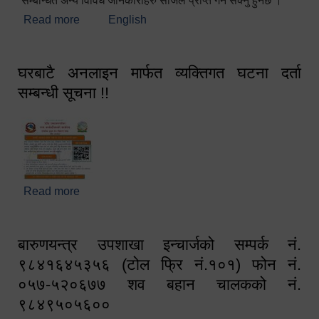
सम्बन्धित अन्य विविध जानकारीहरु सजिलै प्राप्त गर्न सक्नु हुनेछ ।
Read more
about स्वागतम!!!
English
घरबाटै अनलाइन मार्फत व्यक्तिगत घटना दर्ता
सम्बन्धी सूचना !!
Read more
about घरबाटै अनलाइन मार्फत व्यक्तिगत घटना दर्ता सम्बन्धी
सूचना !!
बारुणयन्त्र उपशाखा इन्चार्जको सम्पर्क नं.
९८४१६४५३५६ (टोल फ्रि नं.१०१) फोन नं.
०५७-५२०६७७ शव बहान चालकको नं.
९८४९५०५६००