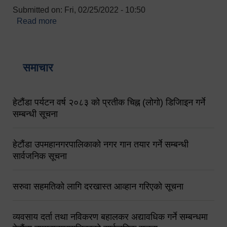
Submitted on:
Fri, 02/25/2022 - 10:50
Read more
about बारुणयन्त्र उपशाखा इन्चार्जको सम्पर्क नं.
९८४१६४५३५६ (टोल फ्रि नं.१०१) फोन नं. ०५७-५२०६७७
शव बहान चालकको नं. ९८४९५०५६००
समाचार
हेटौंडा पर्यटन वर्ष २०८३ को प्रतीक चिह्न (लोगो) डिजिाइन गर्ने
सम्बन्धी सूचना
हेटौंडा उपमहानगरपालिकाको नगर गान तयार गर्ने सम्बन्धी
सार्वजनिक सूचना
सरुवा सहमतिको लागि दरखास्त आव्हान गरिएको सूचना
व्यवसाय दर्ता तथा नविकरण बहालकर अद्यावधिक गर्ने सम्बन्धमा