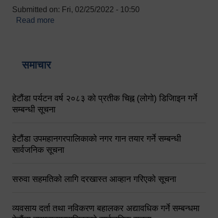
Submitted on:
Fri, 02/25/2022 - 10:50
Read more
about बारुणयन्त्र उपशाखा इन्चार्जको सम्पर्क नं.
९८४१६४५३५६ (टोल फ्रि नं.१०१) फोन नं. ०५७-५२०६७७
शव बहान चालकको नं. ९८४९५०५६००
समाचार
हेटौंडा पर्यटन वर्ष २०८३ को प्रतीक चिह्न (लोगो) डिजिाइन गर्ने
सम्बन्धी सूचना
हेटौंडा उपमहानगरपालिकाको नगर गान तयार गर्ने सम्बन्धी
सार्वजनिक सूचना
सरुवा सहमतिको लागि दरखास्त आव्हान गरिएको सूचना
व्यवसाय दर्ता तथा नविकरण बहालकर अद्यावधिक गर्ने सम्बन्धमा