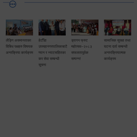
लैङ्गि असमानताका
हेटौँडा
ड्रागन फ्रुट
सामाजिक सुरक्षा तथा
विबिध पक्षहरु विषयक
उपमहानगरपालिकाबाटै
महोत्सव–२०८३
घटना दर्ता सम्बन्धी
अन्तक्रिया कार्यक्रम
प्यान र भ्याटसहितका
सफलतापूर्वक
अन्तरक्रियात्मक
कर सेवा सम्बन्धी
सम्पन्न!
कार्यक्रम
सूचना