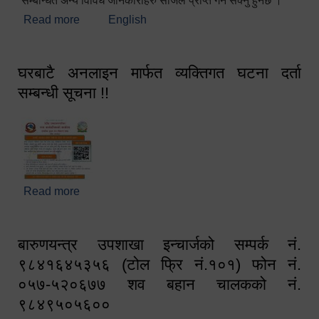
सम्बन्धित अन्य विविध जानकारीहरु सजिलै प्राप्त गर्न सक्नु हुनेछ ।
Read more
about स्वागतम!!!
English
घरबाटै अनलाइन मार्फत व्यक्तिगत घटना दर्ता
सम्बन्धी सूचना !!
Read more
about घरबाटै अनलाइन मार्फत व्यक्तिगत घटना दर्ता सम्बन्धी
सूचना !!
बारुणयन्त्र उपशाखा इन्चार्जको सम्पर्क नं.
९८४१६४५३५६ (टोल फ्रि नं.१०१) फोन नं.
०५७-५२०६७७ शव बहान चालकको नं.
९८४९५०५६००