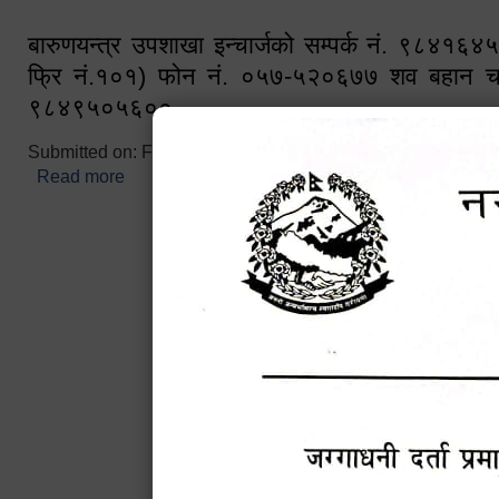
बारुणयन्त्र उपशाखा इन्चार्जको सम्पर्क नं. ९८४१६
फ्रि नं.१०१) फोन नं. ०५७-५२०६७७ शव बहान च
९८४९५०५६००
Submitted on:
Fri, 02/25/2022 - 10:50
Read more
about बारुणयन्त्र उपशाखा इन्चार्जको सम्पर्क नं. ९८४
नं.१०१) फोन नं. ०५७-५२०६७७ शव बहान चालकको नं. 