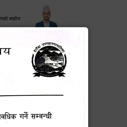
करणको ब्यहोरा
टेक बहादुर वली
प्रमुख प्रशासकीय अधिकृत
Phone: 9855010111
बन्धी सूचना !
चना
मेवारी
सविन न्यौपाने
प्रबक्ता, वडा १ नं. अध्यक्ष
Phone: ९८५५०६७३३७