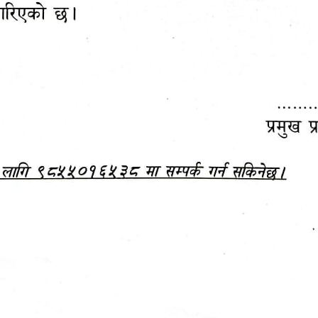
महानगरपालिकाबाटै प्यान र
ड्रागन फ्रुट महोत्सव–२०८३
ा कर सेवा सम्बन्धी सूचना
सफलतापूर्वक सम्पन्न!
जानकारी
बजेट,
आम्दानी र
दस्तावेज
खर्च
हेटौंडा उपमहानगरपालिकाको आ.व. २०७९।०८० को 