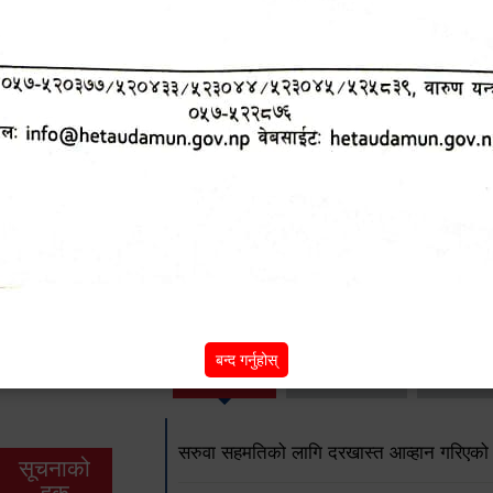
हेटौंडा उपमहानगरपालिकाको आ.व. २०७८।०७९ को 
पशुपंक्षी वितरणसँग सम्बन्धित फारम
कार्यक्रम संचालनतर्फको कागजात रुजु फारम 
आन्तरिक लेखापरीक्षण कार्यविधि, २०७९
अन्य विवरणहरु
शिक्षा
स्वास्थ्य
आर्
बन्द गर्नुहोस्
तर्फ
तर्फ
विक
सरुवा सहमतिको लागि दरखास्त आव्हान गरिएको
सूचनाको
हक