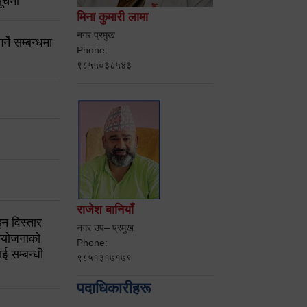
ूचना
मिना कुमारी लामा
नगर प्रमुख
ने सम्बन्धमा
Phone:
९८५५०३८५४३
राजेश बानियाँ
न विस्तार
नगर उप– प्रमुख
ियोजनाको
Phone:
ई सम्बन्धी
९८५१३१७१७९
पदाधिकारीहरू