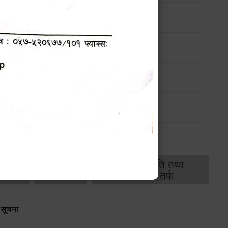
महालेखापरीक्षकद्वारा प्रकाशित वार्षिक प्रतिवेदन
(Check-List)
थिक
राजस्व
भवन अनुमति तथा
ास
तर्फ
मापदण्ड तर्फ
 सूचना