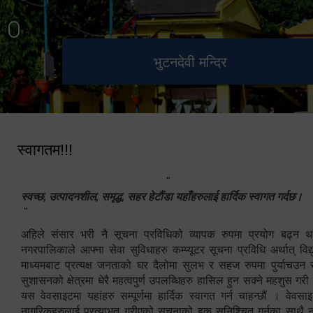
हेटौंडा उपमहानगरपालिका नगर
मनकामना डाँडाबाट देखिएको दृश्य
भुटनदेवी मन्दिर
स्मारक
कार्यपालिकाको कार्यालय
स्वागतम!!!
"
स्वच्छ, उत्पादनशील, समृद्ध, सहर हेटौंडा यहाँहरुलाई हार्दिक स्वागत गर्दछ।
"
अहिले संसार भरी नै सूचना प्रविधिको व्यापक रुपमा प्रयोग बढ्न थ
नगरपालिकाले आफ्ना सेवा सुविधाहरु कम्प्यूटर सूचना प्रविधि अर्थात् विद
माध्यमबाट प्रत्यक्ष जनताको घर दैलोमा सुलभ र सहज रुपमा पुर्याचउन
सुशासनको क्षेत्रमा धेरै महत्वपुर्ण उपलब्धिहरु हासिल हुन सक्ने महशुस गरी
यस वेवसाइटमा यहांहरु सम्पूर्णमा हार्दिक स्वागत गर्न चाहन्छौं । वेव
नागरिकहरुलाई प्रत्याभुत गरीएको सूचनाको हक सुनिश्चित गर्नुका साथै