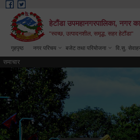
Skip to main content
हेटौंडा उपमहानगरपालिका, नगर कार
"स्वच्छ, उत्पादनशील, समृद्ध, सहर हेटौंडा"
गृहपृष्ठ
नगर परिचय
बजेट तथा परियोजना
वि.सु. सेवाह
समाचार