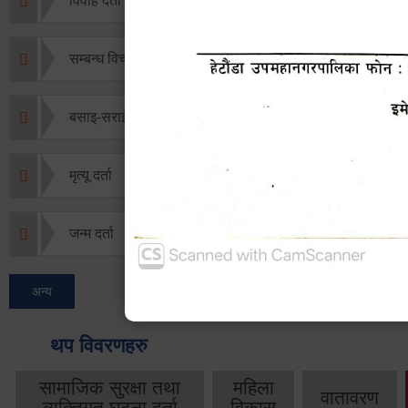
विवाह दर्ता
सम्बन्ध विच्छेद दर्ता
बसाइ-सराई जाने/आउने दर्ता
मृत्यू दर्ता
जन्म दर्ता
अन्य
थप विवरणहरु
सामाजिक सुरक्षा तथा
महिला
वातावरण
व्यक्तिगत घटना दर्ता
विकास