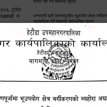
दररेट पेश गर्ने सम्बन्धी सूचना
४५३५६ (टोल
ालकको नं.
जग्गाधनी दर्ता प्रमाणपूर्जामा भूउपयोग क्षेत्र वर्गी
अद्यावधिक गर्ने सम्बन्धी सार्वजनिक सूचना
आशय पत्र दर्ता सम्बन्धी सूचना
१६४५३५६ (टोल फ्रि
९८४९५०५६००
शिक्षक सरुवा सहमतिका लागि दरखास्त आव्हान सम्
हेटौंडा उपमहानगरपालिकाको सूची दर्ता सम्बन्धी सू
चुरियामाई सुरुङको संरक्षण तथा व्यवस्थापनको जिम्
समितिलाई हस्तान्तरण
पोषाक र परिचयपत्र अनिवार्य लगाउने सम्बन्धमा ।