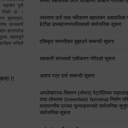
सरुवा सहमतिको लागि दरखास्त आव्हान गरिएको स
न सहयोग पुगी
स गरेको छ ।
व्यवसाय दर्ता तथा नविकरण बहालकर अद्यावधिक गर्
्न सूचनाहरु,
हेटौंडा उपमहानगरपालिकाको सार्वजनिक सूचना
ारेमा जानकारी
रामहरु डाउनलोड
क, महत्वपूर्ण
एकिकृत सम्पत्तीकर बुझाउने सम्बन्धी सूचना
कारीहरु सजिलै
सहकारी संस्थाको एकीकरण गरिएको सूचना
आशय पत्र दर्ता सम्बन्धी सूचना
ूचना !!
अमलेखगञ्ज-चितवन (लोथर) पेट्रोलियम पाइपलाइ
तथा लोथरमा Greenfield Terminal निर्माण पर
वातावरणीय प्रभाव मूल्याङ्कनको सार्वजनिक सुनुवा
सार्वजनिक सूचना
 सूचना !!