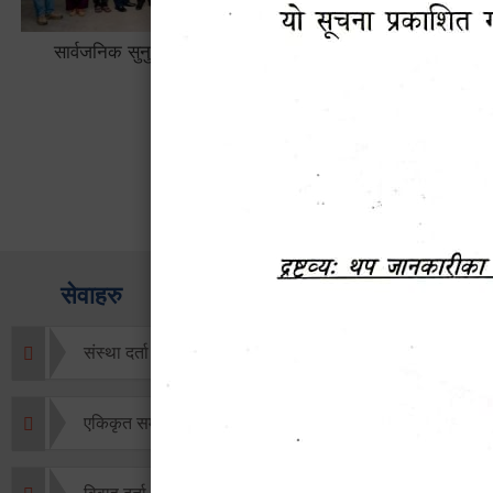
लैङ्गि असमानताका विबिध पक्षहरु विषयक
हेटौँडा उप
अन्तक्रिया कार्यक्रम
भ्याटसहितक
सेवाहरु
संस्था दर्ता सिफारिस
एकिकृत सम्पत्ति कर/घर जग्गा कर