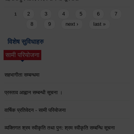
Pages
2
3
4
5
6
7
1
8
9
next ›
last »
विशेष सुविधाहरु
सामी परियोजना
(active tab)
सहभागीता सम्बन्धमा
प्रस्ताव आह्वान सम्बन्धी सूचना ।
वार्षिक प्रतिवेदन - सामी परियोजना
व्यक्तिगत श्रम स्वीकृति तथा पुन: श्रम स्वीकृति सम्बन्धि सूचना