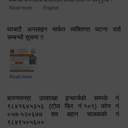
सम्बन्धित अन्य विविध जानकारीहरु सजिलै प्राप्त गर्न सक्नु हुनेछ ।
Read more
about स्वागतम!!!
English
घरबाटै अनलाइन मार्फत व्यक्तिगत घटना दर्ता
सम्बन्धी सूचना !!
Read more
about घरबाटै अनलाइन मार्फत व्यक्तिगत घटना दर्ता सम्बन्धी
सूचना !!
बारुणयन्त्र उपशाखा इन्चार्जको सम्पर्क नं.
९८४१६४५३५६ (टोल फ्रि नं.१०१) फोन नं.
०५७-५२०६७७ शव बहान चालकको नं.
९८४९५०५६००