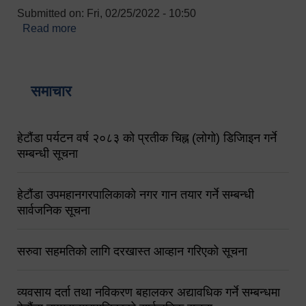
Submitted on:
Fri, 02/25/2022 - 10:50
Read more
about बारुणयन्त्र उपशाखा इन्चार्जको सम्पर्क नं.
९८४१६४५३५६ (टोल फ्रि नं.१०१) फोन नं. ०५७-५२०६७७
शव बहान चालकको नं. ९८४९५०५६००
समाचार
हेटौंडा पर्यटन वर्ष २०८३ को प्रतीक चिह्न (लोगो) डिजिाइन गर्ने
सम्बन्धी सूचना
हेटौंडा उपमहानगरपालिकाको नगर गान तयार गर्ने सम्बन्धी
सार्वजनिक सूचना
सरुवा सहमतिको लागि दरखास्त आव्हान गरिएको सूचना
व्यवसाय दर्ता तथा नविकरण बहालकर अद्यावधिक गर्ने सम्बन्धमा