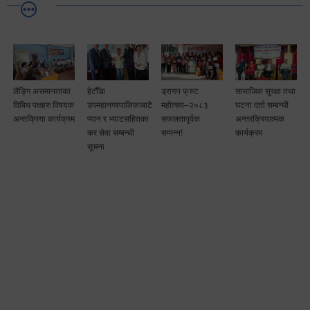
लैङ्गि असमानताका
हेटौँडा
ड्रागन फ्रुट
सामाजिक सुरक्षा तथा
विबिध पक्षहरु विषयक
उपमहानगरपालिकाबाटै
महोत्सव–२०८३
घटना दर्ता सम्बन्धी
अन्तक्रिया कार्यक्रम
प्यान र भ्याटसहितका
सफलतापूर्वक
अन्तरक्रियात्मक
कर सेवा सम्बन्धी
सम्पन्न!
कार्यक्रम
सूचना