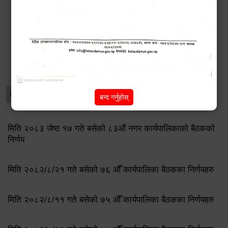
डेंगु नियन्त्रणका लागि चार ‘भेट्रो निरीक्षक’ राख्दै हेटौंडा
उपमहानगरपालिका
विशेष विवरणहरु
धार्मिक/पर्यटन
प्रेस नोट
बन्द गर्नुहोस्
मिति २०८३ जेष्ठ १७ गते बसेको ८३औं नगर कार्यपालिकाको बैठकको
निर्णय
मिति २०८२/८/२१ गते बसेको ७६ औँ कार्यपालिका बैठकका निर्णयहरु
मिति २०८२/८/११ गते बसेको ७५ औँ कार्यपालिका बैठकका निर्णयहरु