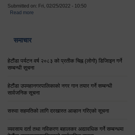
Submitted on:
Fri, 02/25/2022 - 10:50
Read more
about बारुणयन्त्र उपशाखा इन्चार्जको सम्पर्क नं.
९८४१६४५३५६ (टोल फ्रि नं.१०१) फोन नं. ०५७-५२०६७७
शव बहान चालकको नं. ९८४९५०५६००
समाचार
हेटौंडा पर्यटन वर्ष २०८३ को प्रतीक चिह्न (लोगो) डिजिाइन गर्ने
सम्बन्धी सूचना
हेटौंडा उपमहानगरपालिकाको नगर गान तयार गर्ने सम्बन्धी
सार्वजनिक सूचना
सरुवा सहमतिको लागि दरखास्त आव्हान गरिएको सूचना
व्यवसाय दर्ता तथा नविकरण बहालकर अद्यावधिक गर्ने सम्बन्धमा