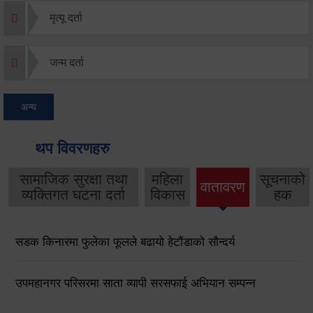
मृत्यू दर्ता
जन्म दर्ता
अन्य
थप विवरणहरु
सामाजिक सुरक्षा तथा
महिला
सूचनाको
वातावरण
व्यक्तिगत घटना दर्ता
विकास
हक
सडक किनारमा फुलेका फूलले बढायो हेटौंडाको सौन्दर्य
उपमहानगर परिसरमा साता व्यापी सरसफाई अभियान सम्पन्न