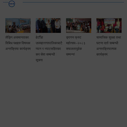
लैङ्गि असमानताका
हेटौँडा
ड्रागन फ्रुट
सामाजिक सुरक्षा तथा
विबिध पक्षहरु विषयक
उपमहानगरपालिकाबाटै
महोत्सव–२०८३
घटना दर्ता सम्बन्धी
अन्तक्रिया कार्यक्रम
प्यान र भ्याटसहितका
सफलतापूर्वक
अन्तरक्रियात्मक
कर सेवा सम्बन्धी
सम्पन्न!
कार्यक्रम
सूचना