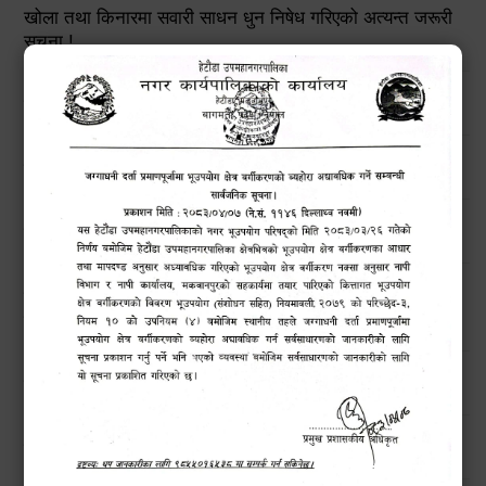
खोला तथा किनारमा सवारी साधन धुन निषेध गरिएको अत्यन्त जरूरी
सूचना !
हेटौंडा उपमहानगरपालिकाको विपद् व्यवस्थापनरणनीतिक कार्ययोजना
उच्च सतर्कताको लागि अनुरोध
मनसुनजन्य विपद्‍बाट सतर्कता अपनाउने सम्बन्धी जरुरी सूचना !!
बिन प्रयोगकर्ताहरुको लागि तालिम कार्यक्रम सम्बन्धी सार्वजनिक
सूचना !!
हेटौंडाका चराहरु (Birds of Hetauda)
नगरबासीहरुमा बाढी पहिरो सम्बन्धी सूचना।।