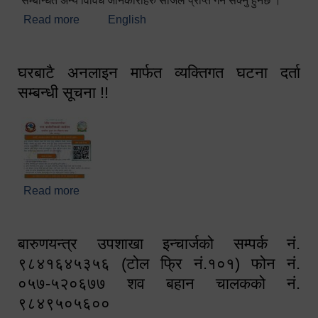
सम्बन्धित अन्य विविध जानकारीहरु सजिलै प्राप्त गर्न सक्नु हुनेछ ।
Read more
about स्वागतम!!!
English
घरबाटै अनलाइन मार्फत व्यक्तिगत घटना दर्ता
सम्बन्धी सूचना !!
Read more
about घरबाटै अनलाइन मार्फत व्यक्तिगत घटना दर्ता सम्बन्धी
सूचना !!
बारुणयन्त्र उपशाखा इन्चार्जको सम्पर्क नं.
९८४१६४५३५६ (टोल फ्रि नं.१०१) फोन नं.
०५७-५२०६७७ शव बहान चालकको नं.
९८४९५०५६००