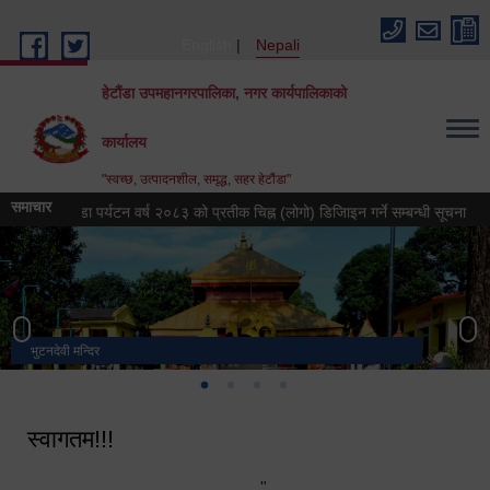
Skip to main content
English
Nepali
हेटौंडा उपमहानगरपालिका, नगर कार्यपालिकाको
कार्यालय
"स्वच्छ, उत्पादनशील, समृद्ध, सहर हेटौंडा"
समाचार
हेटौंडा पर्यटन वर्ष २०८३ को प्रतीक चिह्न (लोगो) डिजिाइन गर्ने सम्बन्धी सूचना
हेटौं
भुटनदेवी मन्दिर
स्मारक
मनकामना डाँडाबाट देखिएको दृश्य
हेटौंडा उपमहानगरपालिका नगर कार्यपालिकाको कार्यालय
स्वागतम!!!
"