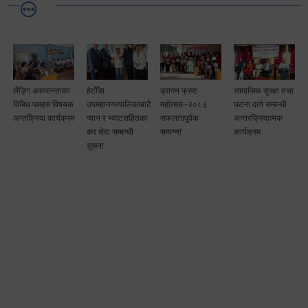
लैङ्गि असमानताका
हेटौँडा
ड्रागन फ्रुट
सामाजिक सुरक्षा तथा
विबिध पक्षहरु विषयक
उपमहानगरपालिकाबाटै
महोत्सव–२०८३
घटना दर्ता सम्बन्धी
अन्तक्रिया कार्यक्रम
प्यान र भ्याटसहितका
सफलतापूर्वक
अन्तरक्रियात्मक
कर सेवा सम्बन्धी
सम्पन्न!
कार्यक्रम
सूचना