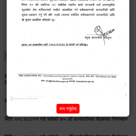
डेंगु नियन्त्रणका लागि चार ‘भेट्रो निरीक्षक’ राख्दै हेटौंडा
उपमहानगरपालिका
विशेष विवरणहरु
धार्मिक/पर्यटन
प्रेस नोट
मिति २०८३ जेष्ठ १७ गते बसेको ८३औं नगर कार्यपालिकाको बैठकको
निर्णय
मिति २०८२/८/२१ गते बसेको ७६ औँ कार्यपालिका बैठकका निर्णयहरु
बन्द गर्नुहोस्
मिति २०८२/८/११ गते बसेको ७५ औँ कार्यपालिका बैठकका निर्णयहरु