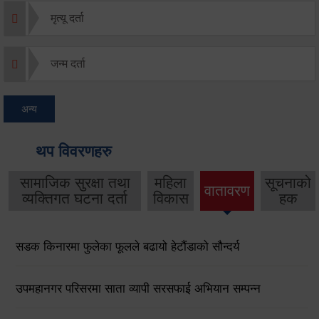
मृत्यू दर्ता
जन्म दर्ता
अन्य
थप विवरणहरु
सामाजिक सुरक्षा तथा
महिला
सूचनाको
वातावरण
व्यक्तिगत घटना दर्ता
विकास
हक
सडक किनारमा फुलेका फूलले बढायो हेटौंडाको सौन्दर्य
उपमहानगर परिसरमा साता व्यापी सरसफाई अभियान सम्पन्न