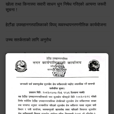
खोला तथा किनारमा सवारी साधन धुन निषेध गरिएको अत्यन्त जरूरी
सूचना !
हेटौंडा उपमहानगरपालिकाको विपद् व्यवस्थापनरणनीतिक कार्ययोजना
उच्च सतर्कताको लागि अनुरोध
मनसुनजन्य विपद्‍बाट सतर्कता अपनाउने सम्बन्धी जरुरी सूचना !!
बिन प्रयोगकर्ताहरुको लागि तालिम कार्यक्रम सम्बन्धी सार्वजनिक
सूचना !!
हेटौंडाका चराहरु (Birds of Hetauda)
नगरबासीहरुमा बाढी पहिरो सम्बन्धी सूचना।।