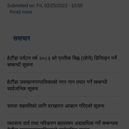
Submitted on:
Fri, 02/25/2022 - 10:50
Read more
about बारुणयन्त्र उपशाखा इन्चार्जको सम्पर्क नं.
९८४१६४५३५६ (टोल फ्रि नं.१०१) फोन नं. ०५७-५२०६७७
शव बहान चालकको नं. ९८४९५०५६००
समाचार
हेटौंडा पर्यटन वर्ष २०८३ को प्रतीक चिह्न (लोगो) डिजिाइन गर्ने
सम्बन्धी सूचना
हेटौंडा उपमहानगरपालिकाको नगर गान तयार गर्ने सम्बन्धी
सार्वजनिक सूचना
सरुवा सहमतिको लागि दरखास्त आव्हान गरिएको सूचना
व्यवसाय दर्ता तथा नविकरण बहालकर अद्यावधिक गर्ने सम्बन्धमा