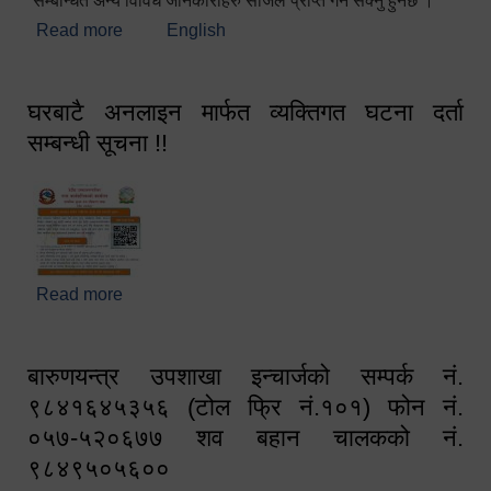
सम्बन्धित अन्य विविध जानकारीहरु सजिलै प्राप्त गर्न सक्नु हुनेछ ।
Read more
about स्वागतम!!!
English
घरबाटै अनलाइन मार्फत व्यक्तिगत घटना दर्ता
सम्बन्धी सूचना !!
Read more
about घरबाटै अनलाइन मार्फत व्यक्तिगत घटना दर्ता सम्बन्धी
सूचना !!
बारुणयन्त्र उपशाखा इन्चार्जको सम्पर्क नं.
९८४१६४५३५६ (टोल फ्रि नं.१०१) फोन नं.
०५७-५२०६७७ शव बहान चालकको नं.
९८४९५०५६००