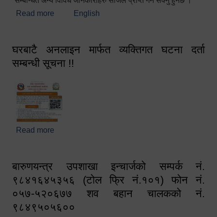
सम्बन्धित अन्य विविध जानकारीहरु सजिलै प्राप्त गर्न सक्नु हुनेछ ।
Read more
about स्वागतम!!!
English
घरबाटै अनलाइन मार्फत व्यक्तिगत घटना दर्ता
सम्बन्धी सूचना !!
Read more
about घरबाटै अनलाइन मार्फत व्यक्तिगत घटना दर्ता सम्बन्धी
सूचना !!
बारुणयन्त्र उपशाखा इन्चार्जको सम्पर्क नं.
९८४१६४५३५६ (टोल फ्रि नं.१०१) फोन नं.
०५७-५२०६७७ शव बहान चालकको नं.
९८४९५०५६००