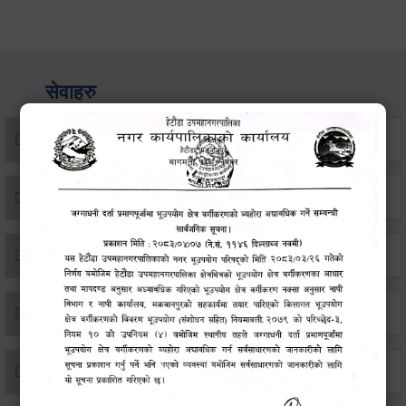
सेवाहरु
संस्था दर्ता सिफारिस
एकिकृत सम्पत्ति कर/घर जग्गा कर
विवाह दर्ता
सम्बन्ध विच्छेद दर्ता
बसाइ-सराई जाने/आउने दर्ता