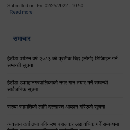
Submitted on:
Fri, 02/25/2022 - 10:50
Read more
about बारुणयन्त्र उपशाखा इन्चार्जको सम्पर्क नं.
९८४१६४५३५६ (टोल फ्रि नं.१०१) फोन नं. ०५७-५२०६७७
शव बहान चालकको नं. ९८४९५०५६००
समाचार
हेटौंडा पर्यटन वर्ष २०८३ को प्रतीक चिह्न (लोगो) डिजिाइन गर्ने
सम्बन्धी सूचना
हेटौंडा उपमहानगरपालिकाको नगर गान तयार गर्ने सम्बन्धी
सार्वजनिक सूचना
सरुवा सहमतिको लागि दरखास्त आव्हान गरिएको सूचना
व्यवसाय दर्ता तथा नविकरण बहालकर अद्यावधिक गर्ने सम्बन्धमा