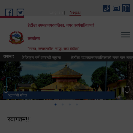
Skip to main content
English
Nepali
हेटौंडा उपमहानगरपालिका, नगर कार्यपालिकाको
कार्यालय
"स्वच्छ, उत्पादनशील, समृद्ध, सहर हेटौंडा"
समाचार
 (लोगो) डिजिाइन गर्ने सम्बन्धी सूचना
हेटौंडा उपमहानगरपालिकाको नगर गान तयार गर्ने स
भुटनदेवी मन्दिर
स्मारक
मनकामना डाँडाबाट देखिएको दृश्य
हेटौंडा उपमहानगरपालिका नगर कार्यपालिकाको कार्यालय
स्वागतम!!!
"