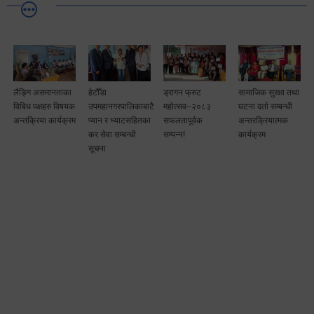
लैङ्गि असमानताका
हेटौँडा
ड्रागन फ्रुट
सामाजिक सुरक्षा तथा
विबिध पक्षहरु विषयक
उपमहानगरपालिकाबाटै
महोत्सव–२०८३
घटना दर्ता सम्बन्धी
अन्तक्रिया कार्यक्रम
प्यान र भ्याटसहितका
सफलतापूर्वक
अन्तरक्रियात्मक
कर सेवा सम्बन्धी
सम्पन्न!
कार्यक्रम
सूचना