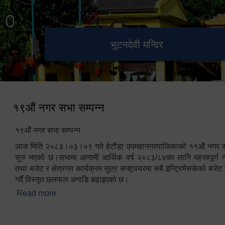
हेटौंडा उपमहानगरपालिका नगर
मनकामना डाँडाबाट देखिएको दृश्य
भुटनदेवी मन्दिर
स्मारक
कार्यपालिकाको कार्यालय
१९औं नगर सभा सम्पन्न
१९औं नगर सभा सम्पन्न
आज मिति २०८३।०३।०९ गते हेटौंडा उपमहानगरपालिकाको १९औं नगर सभ
सुरु भएको छ।सभामा आगामी आर्थिक वर्ष २०८३/८४का लागि महत्त्वपूर्ण नी
तथा बजेट र क्षेत्रगत कार्यक्रम सुत्र सफ्ट्वयरमा सबै इन्ट्रिभैसकेको बजेट 
गर्दै विस्तृत छलफल अगाडि बढाइएको छ।
Read more
about १९औं नगर सभा सम्पन्न