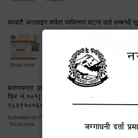
घरबाटै अनलाइन मार्फत व्यक्तिगत घटना दर्ता सम्बन्धी स
Read more
about घरबाटै अनलाइन मार्फत व्यक्तिगत घटना दर्ता सम्बन्धी
बारुणयन्त्र उपशाखा इन्चार्जको सम्पर्क नं. ९८४१६
फ्रि नं.१०१) फोन नं. ०५७-५२०६७७ शव बहान च
९८४९५०५६००
Submitted on:
Fri, 02/25/2022 - 10:50
Read more
about बारुणयन्त्र उपशाखा इन्चार्जको सम्पर्क नं. ९८४
नं.१०१) फोन नं. ०५७-५२०६७७ शव बहान चालकको नं. 