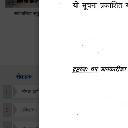
लैङ्गि असमानताका विबिध पक्षहरु विषयक
हेटौँडा उप
अन्तक्रिया कार्यक्रम
भ्याटसहितक
सेवाहरु
संस्था दर्ता सिफारिस
एकिकृत सम्पत्ति कर/घर जग्गा कर