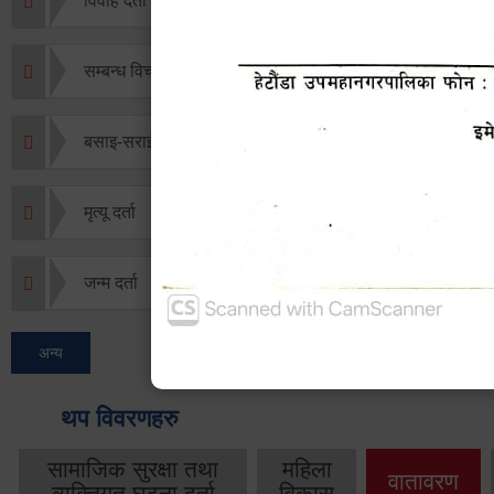
विवाह दर्ता
सम्बन्ध विच्छेद दर्ता
बसाइ-सराई जाने/आउने दर्ता
मृत्यू दर्ता
जन्म दर्ता
अन्य
थप विवरणहरु
सामाजिक सुरक्षा तथा
महिला
वातावरण
व्यक्तिगत घटना दर्ता
विकास