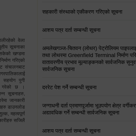
सहकारी संस्थाको एकीकरण गरिएको सूचना
आशय पत्र दर्ता सम्बन्धी सूचना
ालीरहेको वेला
्युतीय सूचनाका
अमलेखगञ्ज-चितवन (लोथर) पेट्रोलियम पाइपलाइ
 सकेको खण्डमा
तथा लोथरमा Greenfield Terminal निर्माण पर
 निर्माण गरिएको
वातावरणीय प्रभाव मूल्याङ्कनको सार्वजनिक सुनुवा
साइट संचालनबाट
सार्वजनिक सूचना
 नगरपालिकालाई
न सहयोग पुगी
स गरेको छ ।
दररेट पेश गर्ने सम्बन्धी सूचना
्न सूचनाहरु,
ारेमा जानकारी
जग्गाधनी दर्ता प्रमाणपूर्जामा भूउपयोग क्षेत्र वर्गी
रामहरु डाउनलोड
अद्यावधिक गर्ने सम्बन्धी सार्वजनिक सूचना
क, महत्वपूर्ण
कारीहरु सजिलै
आशय पत्र दर्ता सम्बन्धी सूचना