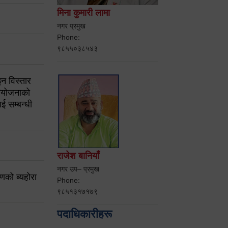
मिना कुमारी लामा
नगर प्रमुख
Phone:
९८५५०३८५४३
न विस्तार
ियोजनाको
ई सम्बन्धी
राजेश बानियाँ
नगर उप– प्रमुख
करणको ब्यहोरा
Phone:
९८५१३१७१७९
पदाधिकारीहरू