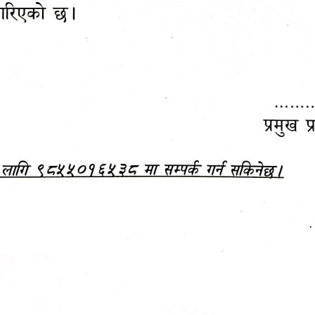
महानगरपालिकाबाटै प्यान र
ड्रागन फ्रुट महोत्सव–२०८३
ा कर सेवा सम्बन्धी सूचना
सफलतापूर्वक सम्पन्न!
जानकारी
बजेट,
आम्दानी र
दस्तावेज
खर्च
बोलपत्र स्वीकृत आशयको सूचना