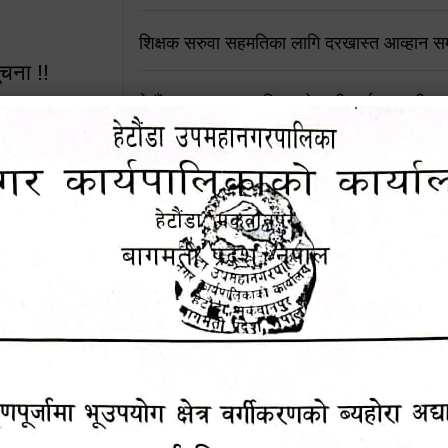
शिक्षक सरुवा सहमतिका लागि दरखास्त आव्हान सम्
ूचना !!
हेटौंडा उपमहानगरपालिकाको सूची दर्ता सम्बन्धी सू
चुरियामाई सुरुङको संरक्षण तथा व्यवस्थापनको जिम्
समितिलाई हस्तान्तरण
 सूचना !!
पोषाक र परिचयपत्र अनिवार्य लगाउने सम्बन्धमा ।
४५३५६ (टोल
राजश्व संकलन सेवा बन्द रहने सम्बन्धी सार्वजनिक
ालकको नं.
नदीजन्य पदार्थको बिक्री-वितरणमा रोक लगाइएको स
सूचना !
१६४५३५६ (टोल फ्रि
९८४९५०५६००
थप