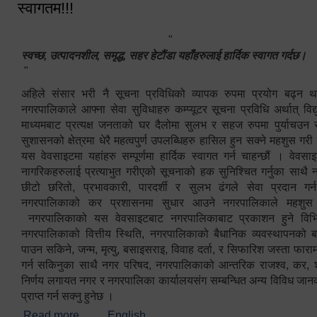
स्वागतम!!!
"
स्वच्छ, उत्पादनशील, समृद्ध, सहर हेटौंडा यहाँहरुलाई हार्दिक स्वागत गर्दछ।
"
अहिले संसार भरी नै सूचना प्रविधिको व्यापक रुपमा प्रयोग बढ्न थ
नगरपालिकाले आफ्ना सेवा सुविधाहरु कम्प्यूटर सूचना प्रविधि अर्थात् विद
माध्यमबाट प्रत्यक्ष जनताको घर दैलोमा सुलभ र सहज रुपमा पुर्याचउन
सुशासनको क्षेत्रमा धेरै महत्वपुर्ण उपलब्धिहरु हासिल हुन सक्ने महशुस गरी
यस वेवसाइटमा यहांहरु सम्पूर्णमा हार्दिक स्वागत गर्न चाहन्छौं । वेव
नागरिकहरुलाई प्रत्याभुत गरीएको सूचनाको हक सुनिश्चित गर्नुका साथै
छीटो छरितो, प्रभावकारी, पारदर्शी र सुलभ ढंगले सेवा प्रदान गर्
नगरपालिकाको कर प्रशासनमा सुधार आउने नगरपालिकाले महशु
नगरपालिकाको यस वेवसाइटबाट नगरपालिकाबाट प्रकाशन हुने विभिन
नगरपालिकाको वित्तीय स्थिति, नगरपालिकाको बैधानिक व्यवस्थापनको ब
पाउन सकिने, जन्म, मृत्यु, बसाइसराइ, विवाह दर्ता, र सिफारिश जस्ता फा
गर्न सकिनुका साथै नगर परिषद, नगरपालिकाको आन्तरिक राजश्व, कर, शुल्
निर्णय लगायत नगर र नगरपालिका कार्यालयसंग सम्बन्धित अन्य विविध जान
प्राप्त गर्न सक्नु हुनेछ ।
Read more
about स्वागतम!!!
English