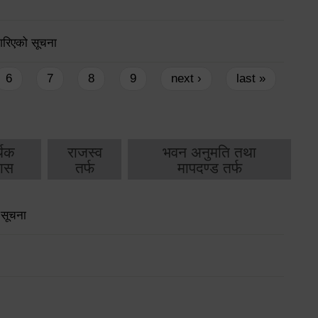
 गरिएको सूचना
6
7
8
9
next ›
last »
थिक
राजस्व
भवन अनुमति तथा
ास
तर्फ
मापदण्ड तर्फ
 सूचना