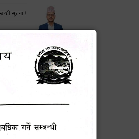
बन्धी सूचना !
चना
टेक बहादुर वली
प्रमुख प्रशासकीय अधिकृत
मेवारी
Phone: 9855010111
 सूचना
सविन न्यौपाने
प्रबक्ता, वडा १ नं. अध्यक्ष
म्बन्धी
Phone: ९८५५०६७३३७