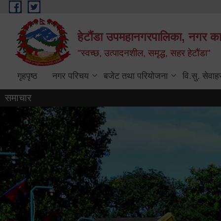
Skip to main content
हेटौंडा उपमहानगरपालिका, नगर कार
"स्वच्छ, उत्पादनशील, समृद्ध, सहर हेटौंडा"
गृहपृष्ठ
नगर परिचय
बजेट तथा परियोजना
वि.सु. सेवाह
समाचार