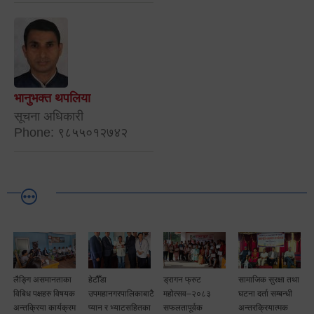
भानुभक्त थपलिया
सूचना अधिकारी
Phone: ९८५५०१२७४२
लैङ्गि असमानताका
हेटौँडा
ड्रागन फ्रुट
सामाजिक सुरक्षा तथा
विबिध पक्षहरु विषयक
उपमहानगरपालिकाबाटै
महोत्सव–२०८३
घटना दर्ता सम्बन्धी
अन्तक्रिया कार्यक्रम
प्यान र भ्याटसहितका
सफलतापूर्वक
अन्तरक्रियात्मक