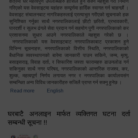
क्षेत्रमा धेरै महत्वपुर्ण उपलब्धिहरु हासिल हुन सक्ने महशुस गरी निर्माण
गरिएको यस वेवसाइटमा यहांहरु सम्पूर्णमा हार्दिक स्वागत गर्न चाहन्छौं ।
वेवसाइट संचालनबाट नागरिकहरुलाई प्रत्याभुत गरीएको सूचनाको हक
सुनिश्चित गर्नुका साथै नगरपालिकालाई छीटो छरितो, प्रभावकारी,
पारदर्शी र सुलभ ढंगले सेवा प्रदान गर्न सहयोग पुगी नगरपालिकाको कर
प्रशासनमा सुधार आउने नगरपालिकाले महशुस गरेको छ ।
नगरपालिकाको यस वेवसाइटबाट नगरपालिकाबाट प्रकाशन हुने
विभिन्न सूचनाहरु, नगरपालिकाको वित्तीय स्थिति, नगरपालिकाको
बैधानिक व्यवस्थापनको बारेमा जानकारी पाउन सकिने, जन्म, मृत्यु,
बसाइसराइ, विवाह दर्ता, र सिफारिश जस्ता फारामहरु डाउनलोड गर्न
सकिनुका साथै नगर परिषद, नगरपालिकाको आन्तरिक राजश्व, कर,
शुल्क, महत्वपूर्ण निर्णय लगायत नगर र नगरपालिका कार्यालयसंग
सम्बन्धित अन्य विविध जानकारीहरु सजिलै प्राप्त गर्न सक्नु हुनेछ ।
Read more
about स्वागतम!!!
English
घरबाटै अनलाइन मार्फत व्यक्तिगत घटना दर्ता
सम्बन्धी सूचना !!