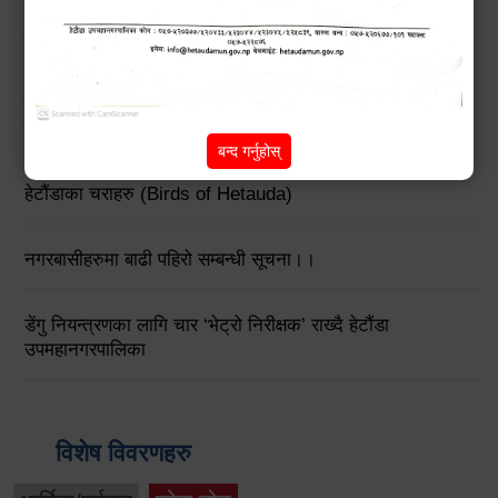
मनसुनजन्य विपद्‍बाट सतर्कता अपनाउने सम्बन्धी जरुरी सूचना !!
बिन प्रयोगकर्ताहरुको लागि तालिम कार्यक्रम सम्बन्धी सार्वजनिक
सूचना !!
बन्द गर्नुहोस्
हेटौंडाका चराहरु (Birds of Hetauda)
नगरबासीहरुमा बाढी पहिरो सम्बन्धी सूचना।।
डेंगु नियन्त्रणका लागि चार ‘भेट्रो निरीक्षक’ राख्दै हेटौंडा
उपमहानगरपालिका
विशेष विवरणहरु