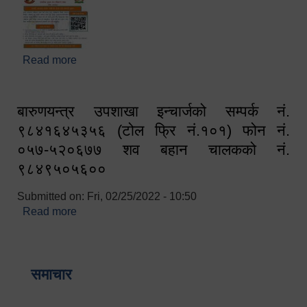
Read more
about घरबाटै अनलाइन मार्फत व्यक्तिगत घटना दर्ता सम्बन्धी
सूचना !!
बारुणयन्त्र उपशाखा इन्चार्जको सम्पर्क नं.
९८४१६४५३५६ (टोल फ्रि नं.१०१) फोन नं.
०५७-५२०६७७ शव बहान चालकको नं.
९८४९५०५६००
Submitted on:
Fri, 02/25/2022 - 10:50
Read more
about बारुणयन्त्र उपशाखा इन्चार्जको सम्पर्क नं.
९८४१६४५३५६ (टोल फ्रि नं.१०१) फोन नं. ०५७-५२०६७७
शव बहान चालकको नं. ९८४९५०५६००
समाचार