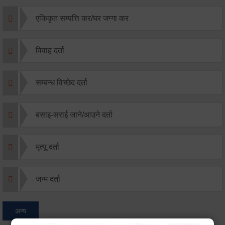
एकिकृत सम्पत्ति कर/घर जग्गा कर
विवाह दर्ता
सम्बन्ध विच्छेद दर्ता
बसाइ-सराई जाने/आउने दर्ता
मृत्यू दर्ता
जन्म दर्ता
अन्य