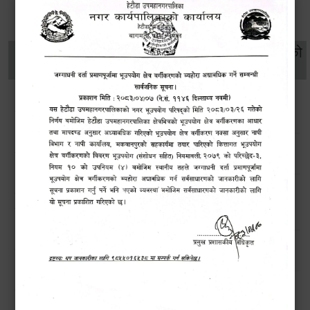
थप विवरणहरु
सामाजिक सुरक्षा तथा
महिला
सूचनाको
वातावरण
व्यक्तिगत घटना दर्ता
विकास
हक
सडक किनारमा फुलेका फूलले बढायो हेटौंडाको सौन्दर्य
उपमहानगर परिसरमा साता व्यापी सरसफाई अभियान सम्पन्न
खोला तथा किनारमा सवारी साधन धुन निषेध गरिएको अत्यन्त जरूरी
सूचना !
हेटौंडा उपमहानगरपालिकाको विपद् व्यवस्थापनरणनीतिक कार्ययोजना
उच्च सतर्कताको लागि अनुरोध