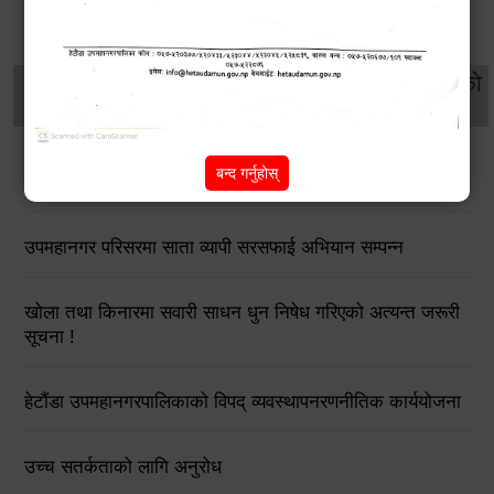
थप विवरणहरु
सामाजिक सुरक्षा तथा
महिला
सूचनाको
वातावरण
व्यक्तिगत घटना दर्ता
विकास
हक
बन्द गर्नुहोस्
सडक किनारमा फुलेका फूलले बढायो हेटौंडाको सौन्दर्य
उपमहानगर परिसरमा साता व्यापी सरसफाई अभियान सम्पन्न
खोला तथा किनारमा सवारी साधन धुन निषेध गरिएको अत्यन्त जरूरी
सूचना !
हेटौंडा उपमहानगरपालिकाको विपद् व्यवस्थापनरणनीतिक कार्ययोजना
उच्च सतर्कताको लागि अनुरोध