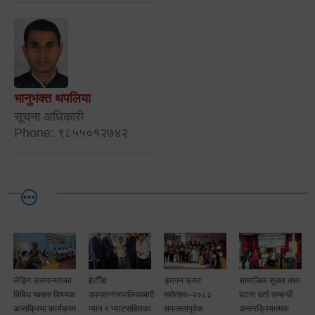
भानुभक्त थपलिया
सूचना अधिकारी
Phone: ९८५५०१२७४२
लैङ्गि असमानताका
हेटौँडा
ड्रागन फ्रुट
सामाजिक सुरक्षा तथा
विबिध पक्षहरु विषयक
उपमहानगरपालिकाबाटै
महोत्सव–२०८३
घटना दर्ता सम्बन्धी
अन्तक्रिया कार्यक्रम
प्यान र भ्याटसहितका
सफलतापूर्वक
अन्तरक्रियात्मक