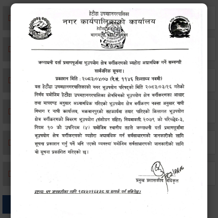
एकिकृत सम्पत्ति कर/घर जग्गा कर
विवाह दर्ता
सम्बन्ध विच्छेद दर्ता
बसाइ-सराई जाने/आउने दर्ता
मृत्यू दर्ता
जन्म दर्ता
अन्य