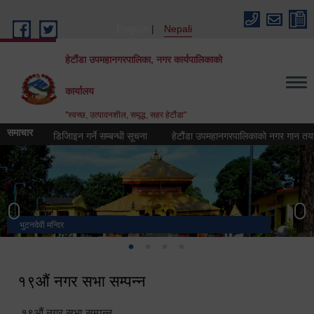
Skip to main content
English
Nepali
हेटौंडा उपमहानगरपालिका, नगर कार्यपालिकाको
कार्यालय
"स्वच्छ, उत्पादनशील, समृद्ध, सहर हेटौंडा"
समाचार
 (लोगो) डिजिाइन गर्ने सम्बन्धी सूचना
हेटौंडा उपमहानगरपालिकाको नगर गान तयार गर्ने स
भुटनदेवी मन्दिर
स्मारक
मनकामना डाँडाबाट देखिएको दृश्य
हेटौंडा उपमहानगरपालिका नगर कार्यपालिकाको कार्यालय
१९औं नगर सभा सम्पन्न
१९औं नगर सभा सम्पन्न