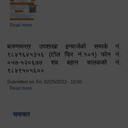
Read more
about घरबाटै अनलाइन मार्फत व्यक्तिगत घटना दर्ता सम्बन्धी
सूचना !!
बारुणयन्त्र उपशाखा इन्चार्जको सम्पर्क नं.
९८४१६४५३५६ (टोल फ्रि नं.१०१) फोन नं.
०५७-५२०६७७ शव बहान चालकको नं.
९८४९५०५६००
Submitted on:
Fri, 02/25/2022 - 10:50
Read more
about बारुणयन्त्र उपशाखा इन्चार्जको सम्पर्क नं.
९८४१६४५३५६ (टोल फ्रि नं.१०१) फोन नं. ०५७-५२०६७७
शव बहान चालकको नं. ९८४९५०५६००
समाचार