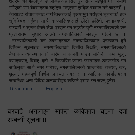
क्षेत्रमा धेरै महत्वपुर्ण उपलब्धिहरु हासिल हुन सक्ने महशुस गरी निर्माण
गरिएको यस वेवसाइटमा यहांहरु सम्पूर्णमा हार्दिक स्वागत गर्न चाहन्छौं ।
वेवसाइट संचालनबाट नागरिकहरुलाई प्रत्याभुत गरीएको सूचनाको हक
सुनिश्चित गर्नुका साथै नगरपालिकालाई छीटो छरितो, प्रभावकारी,
पारदर्शी र सुलभ ढंगले सेवा प्रदान गर्न सहयोग पुगी नगरपालिकाको कर
प्रशासनमा सुधार आउने नगरपालिकाले महशुस गरेको छ ।
नगरपालिकाको यस वेवसाइटबाट नगरपालिकाबाट प्रकाशन हुने
विभिन्न सूचनाहरु, नगरपालिकाको वित्तीय स्थिति, नगरपालिकाको
बैधानिक व्यवस्थापनको बारेमा जानकारी पाउन सकिने, जन्म, मृत्यु,
बसाइसराइ, विवाह दर्ता, र सिफारिश जस्ता फारामहरु डाउनलोड गर्न
सकिनुका साथै नगर परिषद, नगरपालिकाको आन्तरिक राजश्व, कर,
शुल्क, महत्वपूर्ण निर्णय लगायत नगर र नगरपालिका कार्यालयसंग
सम्बन्धित अन्य विविध जानकारीहरु सजिलै प्राप्त गर्न सक्नु हुनेछ ।
Read more
about स्वागतम!!!
English
घरबाटै अनलाइन मार्फत व्यक्तिगत घटना दर्ता
सम्बन्धी सूचना !!