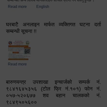
सम्बन्धित अन्य विविध जानकारीहरु सजिलै प्राप्त गर्न सक्नु हुनेछ ।
Read more
about स्वागतम!!!
English
घरबाटै अनलाइन मार्फत व्यक्तिगत घटना दर्ता
सम्बन्धी सूचना !!
Read more
about घरबाटै अनलाइन मार्फत व्यक्तिगत घटना दर्ता सम्बन्धी
सूचना !!
बारुणयन्त्र उपशाखा इन्चार्जको सम्पर्क नं.
९८४१६४५३५६ (टोल फ्रि नं.१०१) फोन नं.
०५७-५२०६७७ शव बहान चालकको नं.
९८४९५०५६००