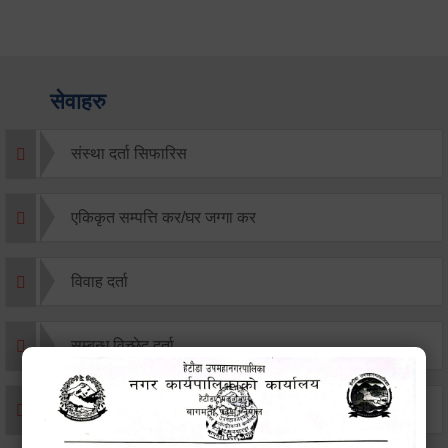
सेवाहरु
संस्था दर्ता सिफारिस
एकिकृत सम्पत्ति कर/घर जग्गा कर
विवाह दर्ता
सम्बन्ध विच्छेद दर्ता
बसाइ-सराई जाने/आउने दर्ता