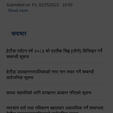
Submitted on:
Fri, 02/25/2022 - 10:50
Read more
about बारुणयन्त्र उपशाखा इन्चार्जको सम्पर्क नं.
९८४१६४५३५६ (टोल फ्रि नं.१०१) फोन नं. ०५७-५२०६७७
शव बहान चालकको नं. ९८४९५०५६००
समाचार
हेटौंडा पर्यटन वर्ष २०८३ को प्रतीक चिह्न (लोगो) डिजिाइन गर्ने
सम्बन्धी सूचना
हेटौंडा उपमहानगरपालिकाको नगर गान तयार गर्ने सम्बन्धी
सार्वजनिक सूचना
सरुवा सहमतिको लागि दरखास्त आव्हान गरिएको सूचना
व्यवसाय दर्ता तथा नविकरण बहालकर अद्यावधिक गर्ने सम्बन्धमा