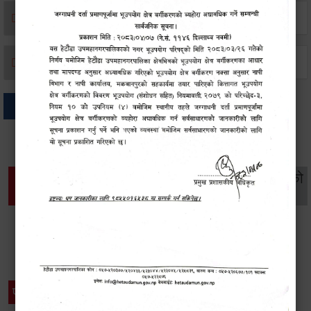
मृत्यू दर्ता
जन्म दर्ता
अन्य
थप विवरणहरु
सामाजिक सुरक्षा तथा
महिला
सूचनाको
वातावरण
व्यक्तिगत घटना दर्ता
विकास
हक
विशेष विवरणहरु
प्रेस नोट