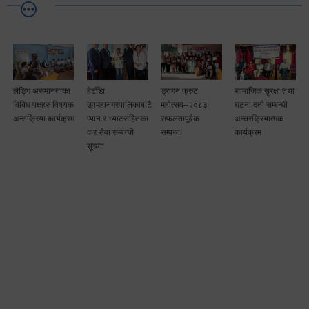
लैङ्गि असमानताका
हेटौँडा
ड्रागन फ्रुट
सामाजिक सुरक्षा तथा
विबिध पक्षहरु विषयक
उपमहानगरपालिकाबाटै
महोत्सव–२०८३
घटना दर्ता सम्बन्धी
अन्तक्रिया कार्यक्रम
प्यान र भ्याटसहितका
सफलतापूर्वक
अन्तरक्रियात्मक
कर सेवा सम्बन्धी
सम्पन्न!
कार्यक्रम
सूचना