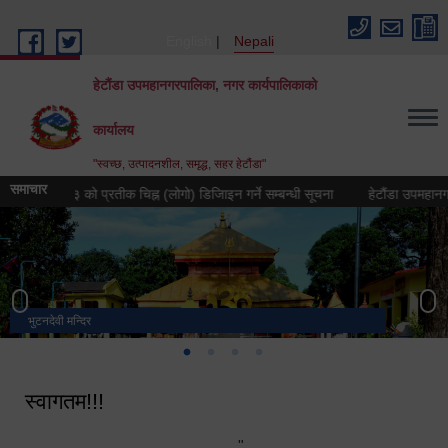
Skip to main content
English
Nepali
हेटौंडा उपमहानगरपालिका, नगर कार्यपालिकाको
कार्यालय
"स्वच्छ, उत्पादनशील, समृद्ध, सहर हेटौंडा"
समाचार
वर्ष २०८३ को प्रतीक चिह्न (लोगो) डिजिाइन गर्ने सम्बन्धी सूचना
हेटौंडा उपमहानगरपालिका
भुटनदेवी मन्दिर
स्मारक
मनकामना डाँडाबाट देखिएको दृश्य
हेटौंडा उपमहानगरपालिका नगर कार्यपालिकाको कार्यालय
स्वागतम!!!
"