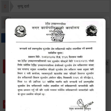
मृत्यू दर्ता
जन्म दर्ता
अन्य
थप विवरणहरु
सामाजिक सुरक्षा तथा
महिला
सूचनाको
वातावरण
व्यक्तिगत घटना दर्ता
विकास
हक
विशेष विवरणहरु
प्रेस नोट