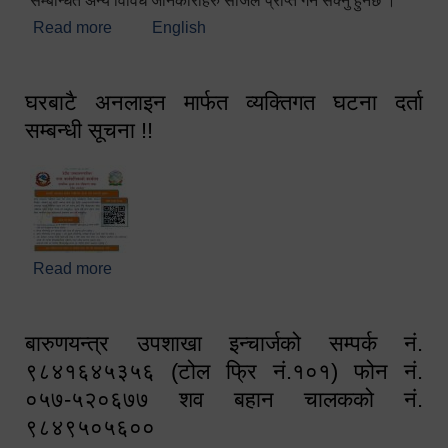
सम्बन्धित अन्य विविध जानकारीहरु सजिलै प्राप्त गर्न सक्नु हुनेछ ।
Read more
about स्वागतम!!!
English
घरबाटै अनलाइन मार्फत व्यक्तिगत घटना दर्ता
सम्बन्धी सूचना !!
Read more
about घरबाटै अनलाइन मार्फत व्यक्तिगत घटना दर्ता सम्बन्धी
सूचना !!
बारुणयन्त्र उपशाखा इन्चार्जको सम्पर्क नं.
९८४१६४५३५६ (टोल फ्रि नं.१०१) फोन नं.
०५७-५२०६७७ शव बहान चालकको नं.
९८४९५०५६००