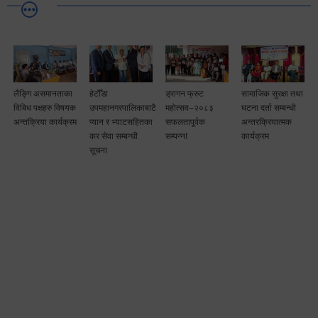
लैङ्गि असमानताका
हेटौँडा
ड्रागन फ्रुट
सामाजिक सुरक्षा तथा
विबिध पक्षहरु विषयक
उपमहानगरपालिकाबाटै
महोत्सव–२०८३
घटना दर्ता सम्बन्धी
अन्तक्रिया कार्यक्रम
प्यान र भ्याटसहितका
सफलतापूर्वक
अन्तरक्रियात्मक
कर सेवा सम्बन्धी
सम्पन्न!
कार्यक्रम
सूचना