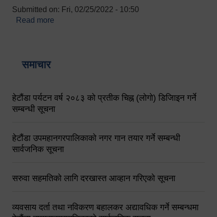
Submitted on:
Fri, 02/25/2022 - 10:50
Read more
about बारुणयन्त्र उपशाखा इन्चार्जको सम्पर्क नं.
९८४१६४५३५६ (टोल फ्रि नं.१०१) फोन नं. ०५७-५२०६७७
शव बहान चालकको नं. ९८४९५०५६००
समाचार
हेटौंडा पर्यटन वर्ष २०८३ को प्रतीक चिह्न (लोगो) डिजिाइन गर्ने
सम्बन्धी सूचना
हेटौंडा उपमहानगरपालिकाको नगर गान तयार गर्ने सम्बन्धी
सार्वजनिक सूचना
सरुवा सहमतिको लागि दरखास्त आव्हान गरिएको सूचना
व्यवसाय दर्ता तथा नविकरण बहालकर अद्यावधिक गर्ने सम्बन्धमा