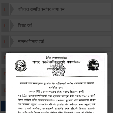
एकिकृत सम्पत्ति कर/घर जग्गा कर
विवाह दर्ता
सम्बन्ध विच्छेद दर्ता
बसाइ-सराई जाने/आउने दर्ता
मृत्यू दर्ता
जन्म दर्ता
अन्य