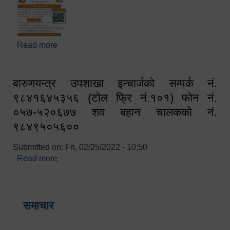
Read more
about घरबाटै अनलाइन मार्फत व्यक्तिगत घटना दर्ता सम्बन्धी
सूचना !!
बारुणयन्त्र उपशाखा इन्चार्जको सम्पर्क नं.
९८४१६४५३५६ (टोल फ्रि नं.१०१) फोन नं.
०५७-५२०६७७ शव बहान चालकको नं.
९८४९५०५६००
Submitted on:
Fri, 02/25/2022 - 10:50
Read more
about बारुणयन्त्र उपशाखा इन्चार्जको सम्पर्क नं.
९८४१६४५३५६ (टोल फ्रि नं.१०१) फोन नं. ०५७-५२०६७७
शव बहान चालकको नं. ९८४९५०५६००
समाचार