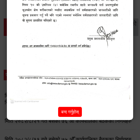
थप विवरणहरु
सामाजिक सुरक्षा तथा
महिला
सूचनाको
वातावरण
व्यक्तिगत घटना दर्ता
विकास
हक
विशेष विवरणहरु
प्रेस नोट
मिति २०८३ जेष्ठ १७ गते बसेको ८३औं नगर कार्यपालिकाको बैठकको
निर्णय
बन्द गर्नुहोस्
मिति २०८२/८/२१ गते बसेको ७६ औँ कार्यपालिका बैठकका निर्णयहरु
मिति २०८२/८/११ गते बसेको ७५ औँ कार्यपालिका बैठकका निर्णयहरु