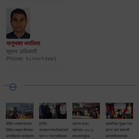
भानुभक्त थपलिया
सूचना अधिकारी
Phone: ९८५५०१२७४२
लैङ्गि असमानताका
हेटौँडा
ड्रागन फ्रुट
सामाजिक सुरक्षा तथा
विबिध पक्षहरु विषयक
उपमहानगरपालिकाबाटै
महोत्सव–२०८३
घटना दर्ता सम्बन्धी
अन्तक्रिया कार्यक्रम
प्यान र भ्याटसहितका
सफलतापूर्वक
अन्तरक्रियात्मक