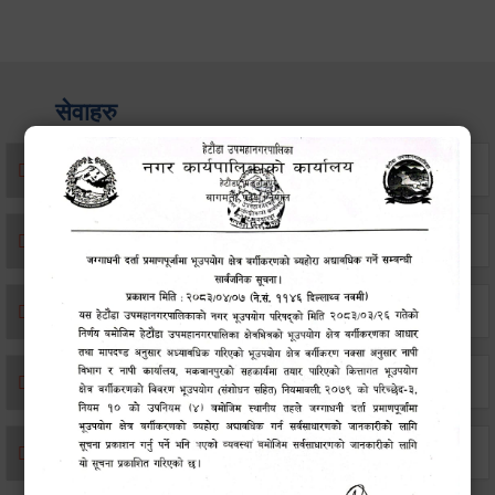
सेवाहरु
संस्था दर्ता सिफारिस
एकिकृत सम्पत्ति कर/घर जग्गा कर
विवाह दर्ता
सम्बन्ध विच्छेद दर्ता
बसाइ-सराई जाने/आउने दर्ता