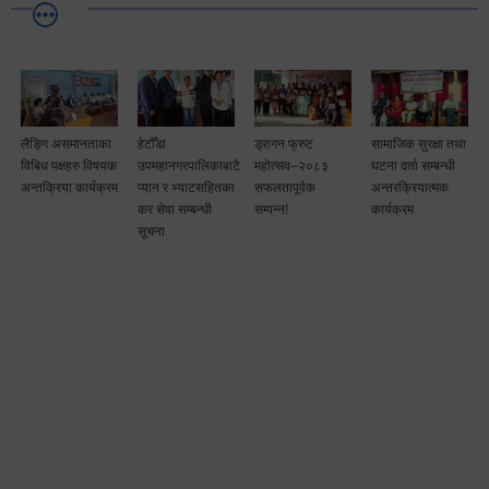
लैङ्गि असमानताका
हेटौँडा
ड्रागन फ्रुट
सामाजिक सुरक्षा तथा
विबिध पक्षहरु विषयक
उपमहानगरपालिकाबाटै
महोत्सव–२०८३
घटना दर्ता सम्बन्धी
अन्तक्रिया कार्यक्रम
प्यान र भ्याटसहितका
सफलतापूर्वक
अन्तरक्रियात्मक
कर सेवा सम्बन्धी
सम्पन्न!
कार्यक्रम
सूचना