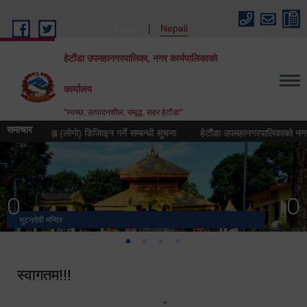
Skip to main content
English
Nepali
हेटौंडा उपमहानगरपालिका, नगर कार्यपालिकाको
कार्यालय
"स्वच्छ, उत्पादनशील, समृद्ध, सहर हेटौंडा"
समाचार
रतीक चिह्न (लोगो) डिजिाइन गर्ने सम्बन्धी सूचना
हेटौंडा उपमहानगरपालिकाको नगर गान तया
भुटनदेवी मन्दिर
स्मारक
मनकामना डाँडाबाट देखिएको दृश्य
हेटौंडा उपमहानगरपालिका नगर कार्यपालिकाको कार्यालय
स्वागतम!!!
"