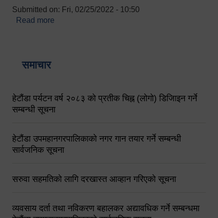
Submitted on:
Fri, 02/25/2022 - 10:50
Read more
about बारुणयन्त्र उपशाखा इन्चार्जको सम्पर्क नं.
९८४१६४५३५६ (टोल फ्रि नं.१०१) फोन नं. ०५७-५२०६७७
शव बहान चालकको नं. ९८४९५०५६००
समाचार
हेटौंडा पर्यटन वर्ष २०८३ को प्रतीक चिह्न (लोगो) डिजिाइन गर्ने
सम्बन्धी सूचना
हेटौंडा उपमहानगरपालिकाको नगर गान तयार गर्ने सम्बन्धी
सार्वजनिक सूचना
सरुवा सहमतिको लागि दरखास्त आव्हान गरिएको सूचना
व्यवसाय दर्ता तथा नविकरण बहालकर अद्यावधिक गर्ने सम्बन्धमा