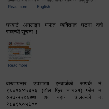
सम्बन्धित अन्य विविध जानकारीहरु सजिलै प्राप्त गर्न सक्नु हुनेछ ।
Read more
about स्वागतम!!!
English
घरबाटै अनलाइन मार्फत व्यक्तिगत घटना दर्ता
सम्बन्धी सूचना !!
Read more
about घरबाटै अनलाइन मार्फत व्यक्तिगत घटना दर्ता सम्बन्धी
सूचना !!
बारुणयन्त्र उपशाखा इन्चार्जको सम्पर्क नं.
९८४१६४५३५६ (टोल फ्रि नं.१०१) फोन नं.
०५७-५२०६७७ शव बहान चालकको नं.
९८४९५०५६००