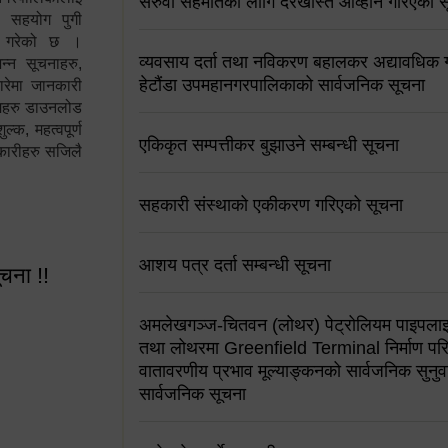
सरुवा सहमतिको लागि दरखास्त आव्हान गरिएको स
न सहयोग पुगी
स गरेको छ ।
व्यवसाय दर्ता तथा नविकरण बहालकर अद्यावधिक गर्
्न सूचनाहरु,
हेटौंडा उपमहानगरपालिकाको सार्वजनिक सूचना
ारेमा जानकारी
रामहरु डाउनलोड
क, महत्वपूर्ण
एकिकृत सम्पत्तीकर बुझाउने सम्बन्धी सूचना
कारीहरु सजिलै
सहकारी संस्थाको एकीकरण गरिएको सूचना
आशय पत्र दर्ता सम्बन्धी सूचना
ूचना !!
अमलेखगञ्ज-चितवन (लोथर) पेट्रोलियम पाइपलाइ
तथा लोथरमा Greenfield Terminal निर्माण पर
वातावरणीय प्रभाव मूल्याङ्कनको सार्वजनिक सुनुवा
सार्वजनिक सूचना
 सूचना !!