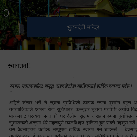
हेटौंडा उपमहानगरपालिका नगर
मनकामना डाँडाबाट देखिएको दृश्य
भुटनदेवी मन्दिर
स्मारक
कार्यपालिकाको कार्यालय
स्वागतम!!!
"
स्वच्छ, उत्पादनशील, समृद्ध, सहर हेटौंडा यहाँहरुलाई हार्दिक स्वागत गर्दछ।
"
अहिले संसार भरी नै सूचना प्रविधिको व्यापक रुपमा प्रयोग बढ्न थ
नगरपालिकाले आफ्ना सेवा सुविधाहरु कम्प्यूटर सूचना प्रविधि अर्थात् विद
माध्यमबाट प्रत्यक्ष जनताको घर दैलोमा सुलभ र सहज रुपमा पुर्याचउन
सुशासनको क्षेत्रमा धेरै महत्वपुर्ण उपलब्धिहरु हासिल हुन सक्ने महशुस गरी
यस वेवसाइटमा यहांहरु सम्पूर्णमा हार्दिक स्वागत गर्न चाहन्छौं । वेव
नागरिकहरुलाई प्रत्याभुत गरीएको सूचनाको हक सुनिश्चित गर्नुका साथै