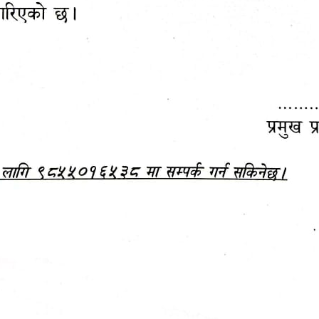
महानगरपालिकाबाटै प्यान र
ड्रागन फ्रुट महोत्सव–२०८३
ा कर सेवा सम्बन्धी सूचना
सफलतापूर्वक सम्पन्न!
जानकारी
बजेट,
आम्दानी र
दस्तावेज
खर्च
अन्य विवरणहरु