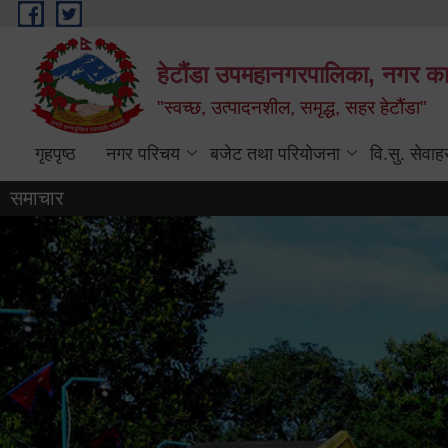
Skip to main content
हेटौंडा उपमहानगरपालिका, नगर कार
"स्वच्छ, उत्पादनशील, समृद्ध, सहर हेटौंडा"
गृहपृष्ठ
नगर परिचय
बजेट तथा परियोजना
वि.सु. सेवाह
समाचार