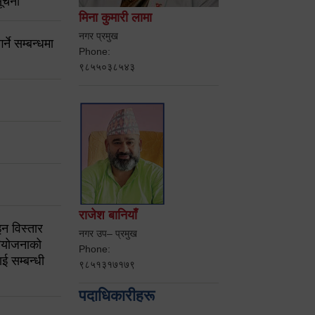
ूचना
मिना कुमारी लामा
नगर प्रमुख
ने सम्बन्धमा
Phone:
९८५५०३८५४३
राजेश बानियाँ
न विस्तार
नगर उप– प्रमुख
ियोजनाको
Phone:
ई सम्बन्धी
९८५१३१७१७९
पदाधिकारीहरू