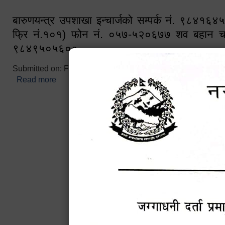
बारुणयन्त्र उपशाखा इन्चार्जको सम्पर्क नं. ९८४१६
फ्रि नं.१०१) फोन नं. ०५७-५२०६७७ शव बहान च
९८४९५०५६००
Submitted on:
Fri, 02/25/2022 - 10:50
Read more
about बारुणयन्त्र उपशाखा इन्चार्जको सम्पर्क नं. ९८४
नं.१०१) फोन नं. ०५७-५२०६७७ शव बहान चालकको नं. 