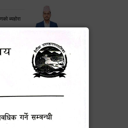
करणको ब्यहोरा
टेक बहादुर वली
प्रमुख प्रशासकीय अधिकृत
Phone: 9855010111
बन्धी सूचना !
चना
मेवारी
सविन न्यौपाने
प्रबक्ता, वडा १ नं. अध्यक्ष
Phone: ९८५५०६७३३७