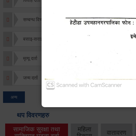
विवाह दर्ता
सम्बन्ध विच्छेद दर्ता
बसाइ-सराई जाने/आउने दर्ता
मृत्यू दर्ता
जन्म दर्ता
अन्य
थप विवरणहरु
सामाजिक सुरक्षा तथा
महिला
वातावरण
व्यक्तिगत घटना दर्ता
विकास