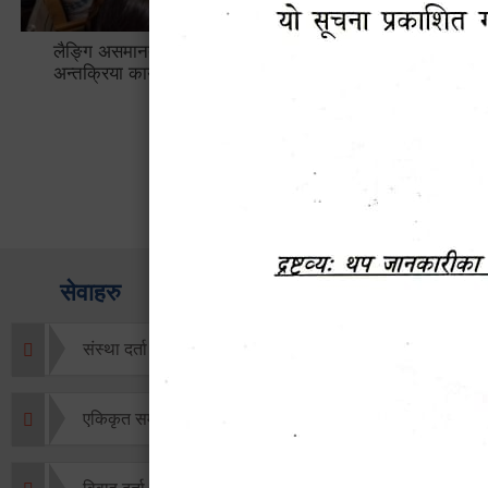
लैङ्गि असमानताका विबिध पक्षहरु विषयक
हेटौँडा उप
अन्तक्रिया कार्यक्रम
भ्याटसहितक
सेवाहरु
संस्था दर्ता सिफारिस
एकिकृत सम्पत्ति कर/घर जग्गा कर