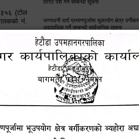
दररेट पेश गर्ने सम्बन्धी सूचना
४५३५६ (टोल
ालकको नं.
जग्गाधनी दर्ता प्रमाणपूर्जामा भूउपयोग क्षेत्र वर्गी
अद्यावधिक गर्ने सम्बन्धी सार्वजनिक सूचना
आशय पत्र दर्ता सम्बन्धी सूचना
१६४५३५६ (टोल फ्रि
९८४९५०५६००
शिक्षक सरुवा सहमतिका लागि दरखास्त आव्हान सम्
हेटौंडा उपमहानगरपालिकाको सूची दर्ता सम्बन्धी सू
चुरियामाई सुरुङको संरक्षण तथा व्यवस्थापनको जिम्
समितिलाई हस्तान्तरण
पोषाक र परिचयपत्र अनिवार्य लगाउने सम्बन्धमा ।