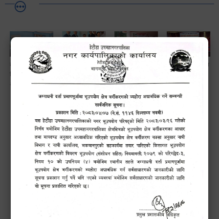
लैङ्गि असमानताका
हेटौँडा
ड्रागन फ्रुट
सामाजिक सुरक्षा तथा
विबिध पक्षहरु विषयक
उपमहानगरपालिकाबाटै
महोत्सव–२०८३
घटना दर्ता सम्बन्धी
अन्तक्रिया कार्यक्रम
प्यान र भ्याटसहितका
सफलतापूर्वक
अन्तरक्रियात्मक
कर सेवा सम्बन्धी
सम्पन्न!
कार्यक्रम
सूचना