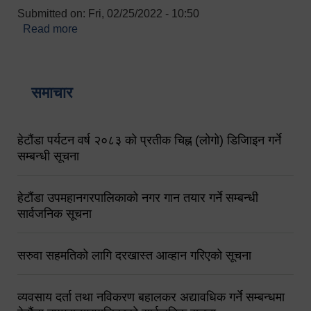
Submitted on:
Fri, 02/25/2022 - 10:50
Read more
about बारुणयन्त्र उपशाखा इन्चार्जको सम्पर्क नं.
९८४१६४५३५६ (टोल फ्रि नं.१०१) फोन नं. ०५७-५२०६७७
शव बहान चालकको नं. ९८४९५०५६००
समाचार
हेटौंडा पर्यटन वर्ष २०८३ को प्रतीक चिह्न (लोगो) डिजिाइन गर्ने
सम्बन्धी सूचना
हेटौंडा उपमहानगरपालिकाको नगर गान तयार गर्ने सम्बन्धी
सार्वजनिक सूचना
सरुवा सहमतिको लागि दरखास्त आव्हान गरिएको सूचना
व्यवसाय दर्ता तथा नविकरण बहालकर अद्यावधिक गर्ने सम्बन्धमा