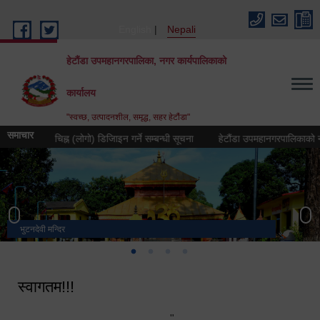
Skip to main content
English
Nepali
हेटौंडा उपमहानगरपालिका, नगर कार्यपालिकाको
कार्यालय
"स्वच्छ, उत्पादनशील, समृद्ध, सहर हेटौंडा"
समाचार
 प्रतीक चिह्न (लोगो) डिजिाइन गर्ने सम्बन्धी सूचना
हेटौंडा उपमहानगरपालिकाको नगर गान 
भुटनदेवी मन्दिर
स्मारक
मनकामना डाँडाबाट देखिएको दृश्य
हेटौंडा उपमहानगरपालिका नगर कार्यपालिकाको कार्यालय
स्वागतम!!!
"