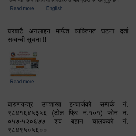
सम्बन्धित अन्य विविध जानकारीहरु सजिलै प्राप्त गर्न सक्नु हुनेछ ।
Read more
about स्वागतम!!!
English
घरबाटै अनलाइन मार्फत व्यक्तिगत घटना दर्ता
सम्बन्धी सूचना !!
Read more
about घरबाटै अनलाइन मार्फत व्यक्तिगत घटना दर्ता सम्बन्धी
सूचना !!
बारुणयन्त्र उपशाखा इन्चार्जको सम्पर्क नं.
९८४१६४५३५६ (टोल फ्रि नं.१०१) फोन नं.
०५७-५२०६७७ शव बहान चालकको नं.
९८४९५०५६००