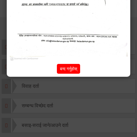
सेवाहरु
संस्था दर्ता सिफारिस
एकिकृत सम्पत्ति कर/घर जग्गा कर
बन्द गर्नुहोस्
विवाह दर्ता
सम्बन्ध विच्छेद दर्ता
बसाइ-सराई जाने/आउने दर्ता