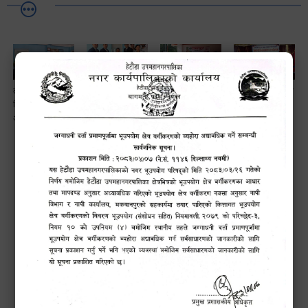
लैङ्गि असमानताका
हेटौँडा
ड्रागन फ्रुट
सामाजिक सुरक्षा तथा
विबिध पक्षहरु विषयक
उपमहानगरपालिकाबाटै
महोत्सव–२०८३
घटना दर्ता सम्बन्धी
अन्तक्रिया कार्यक्रम
प्यान र भ्याटसहितका
सफलतापूर्वक
अन्तरक्रियात्मक
कर सेवा सम्बन्धी
सम्पन्न!
कार्यक्रम
सूचना