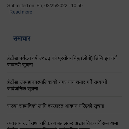
Submitted on:
Fri, 02/25/2022 - 10:50
Read more
about बारुणयन्त्र उपशाखा इन्चार्जको सम्पर्क नं.
९८४१६४५३५६ (टोल फ्रि नं.१०१) फोन नं. ०५७-५२०६७७
शव बहान चालकको नं. ९८४९५०५६००
समाचार
हेटौंडा पर्यटन वर्ष २०८३ को प्रतीक चिह्न (लोगो) डिजिाइन गर्ने
सम्बन्धी सूचना
हेटौंडा उपमहानगरपालिकाको नगर गान तयार गर्ने सम्बन्धी
सार्वजनिक सूचना
सरुवा सहमतिको लागि दरखास्त आव्हान गरिएको सूचना
व्यवसाय दर्ता तथा नविकरण बहालकर अद्यावधिक गर्ने सम्बन्धमा