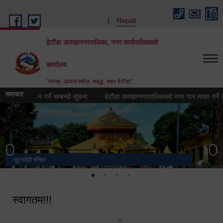
Skip to main content
English
Nepali
हेटौंडा उपमहानगरपालिका, नगर कार्यपालिकाको
कार्यालय
"स्वच्छ, उत्पादनशील, समृद्ध, सहर हेटौंडा"
समाचार
) डिजिाइन गर्ने सम्बन्धी सूचना
हेटौंडा उपमहानगरपालिकाको नगर गान तयार गर्ने सम्बन्ध
भुटनदेवी मन्दिर
स्मारक
मनकामना डाँडाबाट देखिएको दृश्य
हेटौंडा उपमहानगरपालिका नगर कार्यपालिकाको कार्यालय
स्वागतम!!!
"