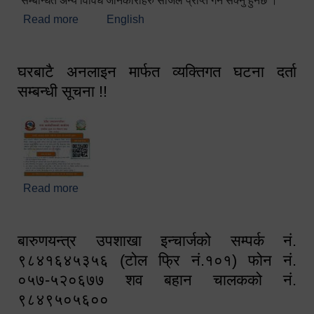
सम्बन्धित अन्य विविध जानकारीहरु सजिलै प्राप्त गर्न सक्नु हुनेछ ।
Read more
about स्वागतम!!!
English
घरबाटै अनलाइन मार्फत व्यक्तिगत घटना दर्ता
सम्बन्धी सूचना !!
Read more
about घरबाटै अनलाइन मार्फत व्यक्तिगत घटना दर्ता सम्बन्धी
सूचना !!
बारुणयन्त्र उपशाखा इन्चार्जको सम्पर्क नं.
९८४१६४५३५६ (टोल फ्रि नं.१०१) फोन नं.
०५७-५२०६७७ शव बहान चालकको नं.
९८४९५०५६००