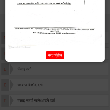
सेवाहरु
संस्था दर्ता सिफारिस
एकिकृत सम्पत्ति कर/घर जग्गा कर
बन्द गर्नुहोस्
विवाह दर्ता
सम्बन्ध विच्छेद दर्ता
बसाइ-सराई जाने/आउने दर्ता