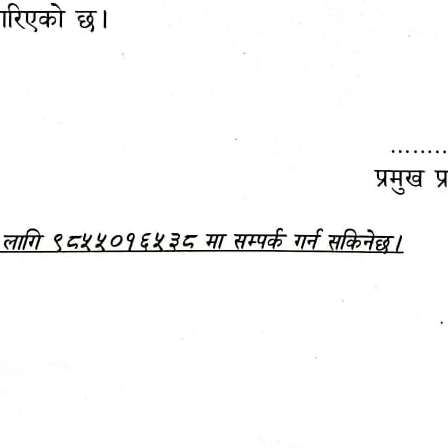
महानगरपालिकाबाटै प्यान र
ड्रागन फ्रुट महोत्सव–२०८३
ा कर सेवा सम्बन्धी सूचना
सफलतापूर्वक सम्पन्न!
जानकारी
बजेट,
आम्दानी र
दस्तावेज
खर्च
हेटौंडा उपमहानगरपालिकाको आ.व. २०७९।०८० को 