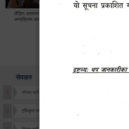
लैङ्गि असमानताका विबिध पक्षहरु विषयक
हेटौँडा उप
अन्तक्रिया कार्यक्रम
भ्याटसहितक
सेवाहरु
संस्था दर्ता सिफारिस
एकिकृत सम्पत्ति कर/घर जग्गा कर