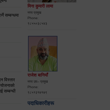
ूचना
मिना कुमारी लामा
नगर प्रमुख
ने सम्बन्धमा
Phone:
९८५५०३८५४३
राजेश बानियाँ
न विस्तार
नगर उप– प्रमुख
ियोजनाको
Phone:
ई सम्बन्धी
९८५१३१७१७९
पदाधिकारीहरू