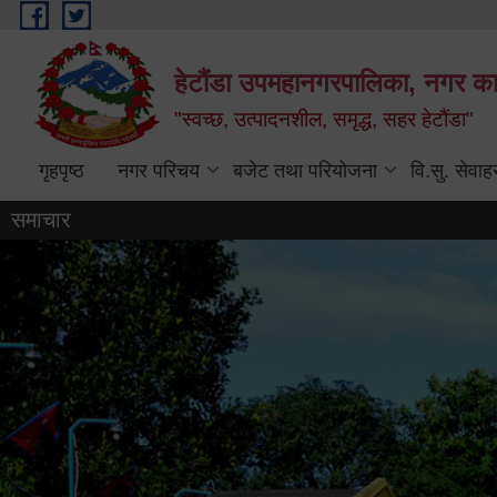
Skip to main content
हेटौंडा उपमहानगरपालिका, नगर कार
"स्वच्छ, उत्पादनशील, समृद्ध, सहर हेटौंडा"
गृहपृष्ठ
नगर परिचय
बजेट तथा परियोजना
वि.सु. सेवाह
समाचार