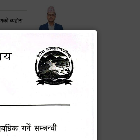
करणको ब्यहोरा
टेक बहादुर वली
प्रमुख प्रशासकीय अधिकृत
Phone: 9855010111
बन्धी सूचना !
चना
मेवारी
सविन न्यौपाने
प्रबक्ता, वडा १ नं. अध्यक्ष
Phone: ९८५५०६७३३७