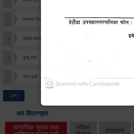
विवाह दर्ता
सम्बन्ध विच्छेद दर्ता
बसाइ-सराई जाने/आउने दर्ता
मृत्यू दर्ता
जन्म दर्ता
अन्य
थप विवरणहरु
सामाजिक सुरक्षा तथा
महिला
वातावरण
व्यक्तिगत घटना दर्ता
विकास