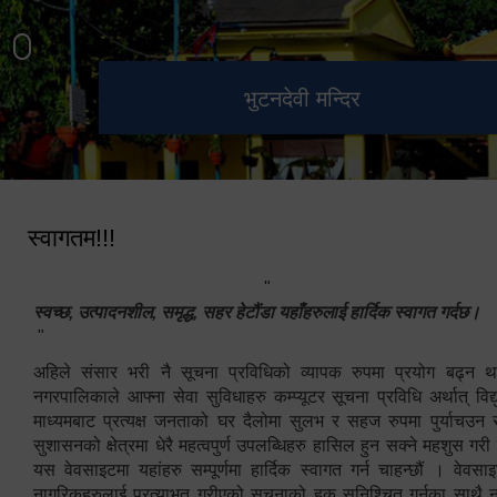
हेटौंडा उपमहानगरपालिका नगर
मनकामना डाँडाबाट देखिएको दृश्य
भुटनदेवी मन्दिर
स्मारक
कार्यपालिकाको कार्यालय
स्वागतम!!!
"
स्वच्छ, उत्पादनशील, समृद्ध, सहर हेटौंडा यहाँहरुलाई हार्दिक स्वागत गर्दछ।
"
अहिले संसार भरी नै सूचना प्रविधिको व्यापक रुपमा प्रयोग बढ्न थ
नगरपालिकाले आफ्ना सेवा सुविधाहरु कम्प्यूटर सूचना प्रविधि अर्थात् विद
माध्यमबाट प्रत्यक्ष जनताको घर दैलोमा सुलभ र सहज रुपमा पुर्याचउन
सुशासनको क्षेत्रमा धेरै महत्वपुर्ण उपलब्धिहरु हासिल हुन सक्ने महशुस गरी
यस वेवसाइटमा यहांहरु सम्पूर्णमा हार्दिक स्वागत गर्न चाहन्छौं । वेव
नागरिकहरुलाई प्रत्याभुत गरीएको सूचनाको हक सुनिश्चित गर्नुका साथै