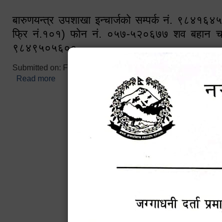
बारुणयन्त्र उपशाखा इन्चार्जको सम्पर्क नं. ९८४१६
फ्रि नं.१०१) फोन नं. ०५७-५२०६७७ शव बहान च
९८४९५०५६००
Submitted on:
Fri, 02/25/2022 - 10:50
Read more
about बारुणयन्त्र उपशाखा इन्चार्जको सम्पर्क नं. ९८४
नं.१०१) फोन नं. ०५७-५२०६७७ शव बहान चालकको नं. 