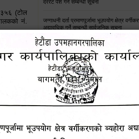
दररेट पेश गर्ने सम्बन्धी सूचना
४५३५६ (टोल
ालकको नं.
जग्गाधनी दर्ता प्रमाणपूर्जामा भूउपयोग क्षेत्र वर्गी
अद्यावधिक गर्ने सम्बन्धी सार्वजनिक सूचना
आशय पत्र दर्ता सम्बन्धी सूचना
१६४५३५६ (टोल फ्रि
९८४९५०५६००
शिक्षक सरुवा सहमतिका लागि दरखास्त आव्हान सम्
हेटौंडा उपमहानगरपालिकाको सूची दर्ता सम्बन्धी सू
चुरियामाई सुरुङको संरक्षण तथा व्यवस्थापनको जिम्
समितिलाई हस्तान्तरण
पोषाक र परिचयपत्र अनिवार्य लगाउने सम्बन्धमा ।