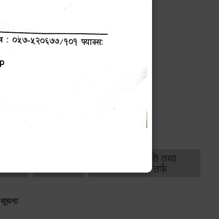
महालेखापरीक्षकद्वारा प्रकाशित वार्षिक प्रतिवेदन
(Check-List)
थिक
राजस्व
भवन अनुमति तथा
ास
तर्फ
मापदण्ड तर्फ
 सूचना