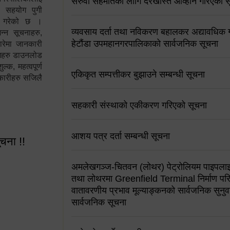
सरुवा सहमतिको लागि दरखास्त आव्हान गरिएको स
न सहयोग पुगी
स गरेको छ ।
व्यवसाय दर्ता तथा नविकरण बहालकर अद्यावधिक गर्
्न सूचनाहरु,
हेटौंडा उपमहानगरपालिकाको सार्वजनिक सूचना
ारेमा जानकारी
रामहरु डाउनलोड
क, महत्वपूर्ण
एकिकृत सम्पत्तीकर बुझाउने सम्बन्धी सूचना
कारीहरु सजिलै
सहकारी संस्थाको एकीकरण गरिएको सूचना
आशय पत्र दर्ता सम्बन्धी सूचना
ूचना !!
अमलेखगञ्ज-चितवन (लोथर) पेट्रोलियम पाइपलाइ
तथा लोथरमा Greenfield Terminal निर्माण पर
वातावरणीय प्रभाव मूल्याङ्कनको सार्वजनिक सुनुवा
सार्वजनिक सूचना
 सूचना !!