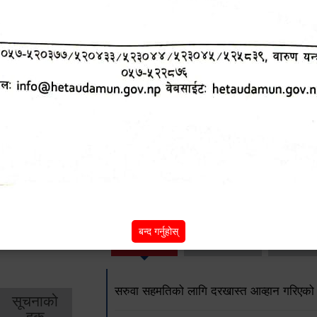
हेटौंडा उपमहानगरपालिकाको आ.व. २०७८।०७९ को 
पशुपंक्षी वितरणसँग सम्बन्धित फारम
कार्यक्रम संचालनतर्फको कागजात रुजु फारम 
आन्तरिक लेखापरीक्षण कार्यविधि, २०७९
अन्य विवरणहरु
शिक्षा
स्वास्थ्य
आर्
बन्द गर्नुहोस्
तर्फ
तर्फ
विक
सरुवा सहमतिको लागि दरखास्त आव्हान गरिएको
सूचनाको
हक