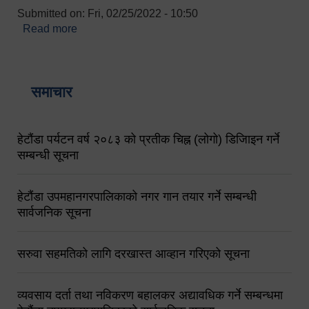
Submitted on:
Fri, 02/25/2022 - 10:50
Read more
about बारुणयन्त्र उपशाखा इन्चार्जको सम्पर्क नं.
९८४१६४५३५६ (टोल फ्रि नं.१०१) फोन नं. ०५७-५२०६७७
शव बहान चालकको नं. ९८४९५०५६००
समाचार
हेटौंडा पर्यटन वर्ष २०८३ को प्रतीक चिह्न (लोगो) डिजिाइन गर्ने
सम्बन्धी सूचना
हेटौंडा उपमहानगरपालिकाको नगर गान तयार गर्ने सम्बन्धी
सार्वजनिक सूचना
सरुवा सहमतिको लागि दरखास्त आव्हान गरिएको सूचना
व्यवसाय दर्ता तथा नविकरण बहालकर अद्यावधिक गर्ने सम्बन्धमा