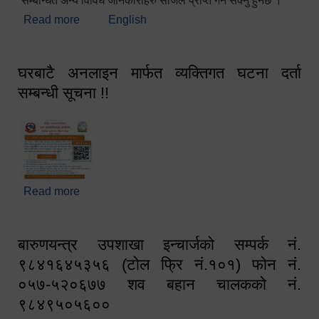
सम्बन्धित अन्य विविध जानकारीहरु सजिलै प्राप्त गर्न सक्नु हुनेछ ।
Read more
about स्वागतम!!!
English
घरबाटै अनलाइन मार्फत व्यक्तिगत घटना दर्ता
सम्बन्धी सूचना !!
Read more
about घरबाटै अनलाइन मार्फत व्यक्तिगत घटना दर्ता सम्बन्धी
सूचना !!
बारुणयन्त्र उपशाखा इन्चार्जको सम्पर्क नं.
९८४१६४५३५६ (टोल फ्रि नं.१०१) फोन नं.
०५७-५२०६७७ शव बहान चालकको नं.
९८४९५०५६००