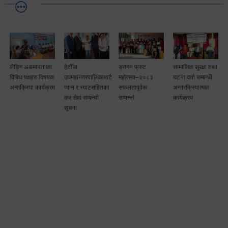
लैङ्गि असमानताका
हेटौँडा
ड्रागन फ्रुट
सामाजिक सुरक्षा तथा
विबिध पक्षहरु विषयक
उपमहानगरपालिकाबाटै
महोत्सव–२०८३
घटना दर्ता सम्बन्धी
अन्तक्रिया कार्यक्रम
प्यान र भ्याटसहितका
सफलतापूर्वक
अन्तरक्रियात्मक
कर सेवा सम्बन्धी
सम्पन्न!
कार्यक्रम
सूचना