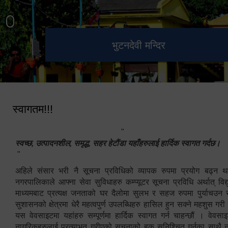
हेटौंडा उपमहानगरपालिका नगर
मनकामना डाँडाबाट देखिएको दृश्य
भुटनदेवी मन्दिर
स्मारक
कार्यपालिकाको कार्यालय
स्वागतम!!!
"
स्वच्छ, उत्पादनशील, समृद्ध, सहर हेटौंडा यहाँहरुलाई हार्दिक स्वागत गर्दछ।
"
अहिले संसार भरी नै सूचना प्रविधिको व्यापक रुपमा प्रयोग बढ्न थ
नगरपालिकाले आफ्ना सेवा सुविधाहरु कम्प्यूटर सूचना प्रविधि अर्थात् विद
माध्यमबाट प्रत्यक्ष जनताको घर दैलोमा सुलभ र सहज रुपमा पुर्याचउन
सुशासनको क्षेत्रमा धेरै महत्वपुर्ण उपलब्धिहरु हासिल हुन सक्ने महशुस गरी
यस वेवसाइटमा यहांहरु सम्पूर्णमा हार्दिक स्वागत गर्न चाहन्छौं । वेव
नागरिकहरुलाई प्रत्याभुत गरीएको सूचनाको हक सुनिश्चित गर्नुका साथै