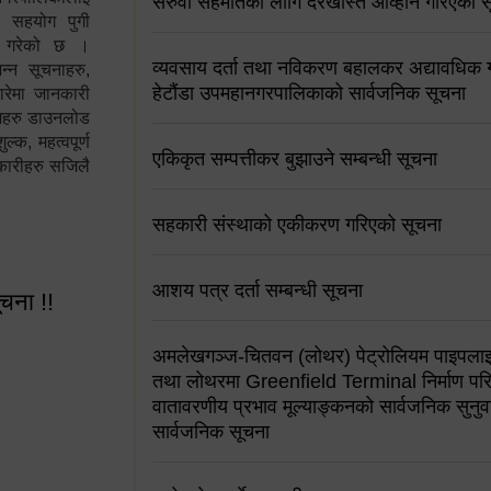
सरुवा सहमतिको लागि दरखास्त आव्हान गरिएको स
न सहयोग पुगी
स गरेको छ ।
व्यवसाय दर्ता तथा नविकरण बहालकर अद्यावधिक गर्
्न सूचनाहरु,
हेटौंडा उपमहानगरपालिकाको सार्वजनिक सूचना
ारेमा जानकारी
रामहरु डाउनलोड
क, महत्वपूर्ण
एकिकृत सम्पत्तीकर बुझाउने सम्बन्धी सूचना
कारीहरु सजिलै
सहकारी संस्थाको एकीकरण गरिएको सूचना
आशय पत्र दर्ता सम्बन्धी सूचना
ूचना !!
अमलेखगञ्ज-चितवन (लोथर) पेट्रोलियम पाइपलाइ
तथा लोथरमा Greenfield Terminal निर्माण पर
वातावरणीय प्रभाव मूल्याङ्कनको सार्वजनिक सुनुवा
सार्वजनिक सूचना
 सूचना !!