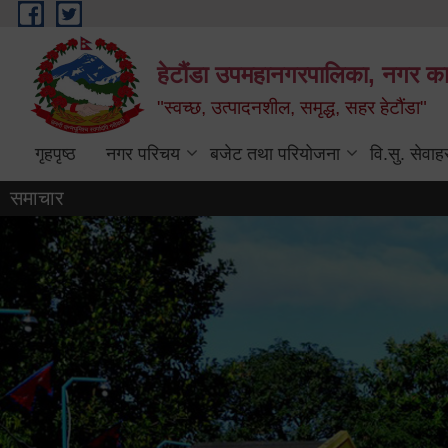
Skip to main content
हेटौंडा उपमहानगरपालिका, नगर कार
"स्वच्छ, उत्पादनशील, समृद्ध, सहर हेटौंडा"
गृहपृष्ठ
नगर परिचय
बजेट तथा परियोजना
वि.सु. सेवाह
समाचार