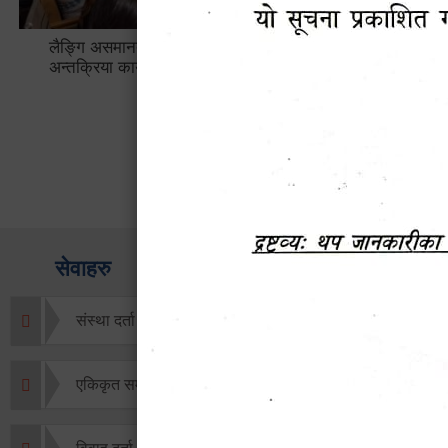
लैङ्गि असमानताका विबिध पक्षहरु विषयक
हेटौँडा उप
अन्तक्रिया कार्यक्रम
भ्याटसहितक
सेवाहरु
संस्था दर्ता सिफारिस
एकिकृत सम्पत्ति कर/घर जग्गा कर