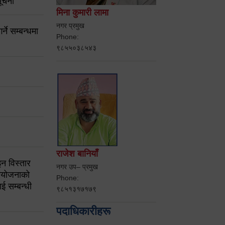
ूचना
मिना कुमारी लामा
नगर प्रमुख
ने सम्बन्धमा
Phone:
९८५५०३८५४३
राजेश बानियाँ
न विस्तार
नगर उप– प्रमुख
ियोजनाको
Phone:
ई सम्बन्धी
९८५१३१७१७९
पदाधिकारीहरू