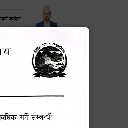
करणको ब्यहोरा
टेक बहादुर वली
प्रमुख प्रशासकीय अधिकृत
Phone: 9855010111
बन्धी सूचना !
चना
मेवारी
सविन न्यौपाने
प्रबक्ता, वडा १ नं. अध्यक्ष
Phone: ९८५५०६७३३७