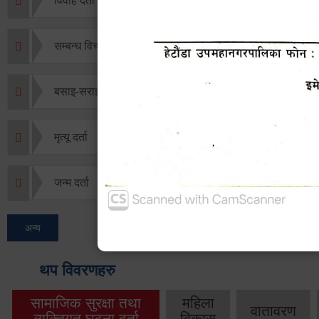
विवाह दर्ता
सम्बन्ध विच्छेद दर्ता
बसाइ-सराई जाने/आउने दर्ता
मृत्यू दर्ता
जन्म दर्ता
अन्य
थप विवरणहरु
सामाजिक सुरक्षा तथा
महिला
वातावरण
व्यक्तिगत घटना दर्ता
विकास