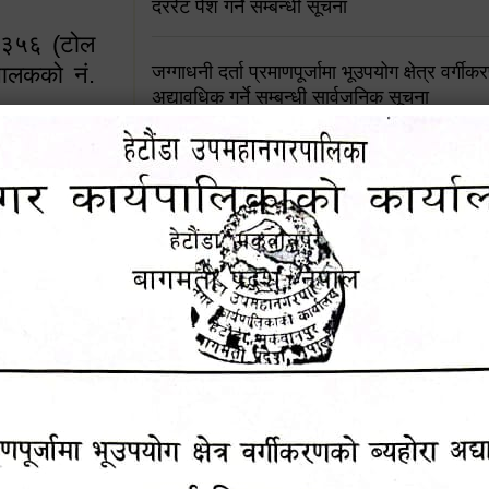
दररेट पेश गर्ने सम्बन्धी सूचना
४५३५६ (टोल
ालकको नं.
जग्गाधनी दर्ता प्रमाणपूर्जामा भूउपयोग क्षेत्र वर्गी
अद्यावधिक गर्ने सम्बन्धी सार्वजनिक सूचना
आशय पत्र दर्ता सम्बन्धी सूचना
१६४५३५६ (टोल फ्रि
९८४९५०५६००
शिक्षक सरुवा सहमतिका लागि दरखास्त आव्हान सम्
हेटौंडा उपमहानगरपालिकाको सूची दर्ता सम्बन्धी सू
चुरियामाई सुरुङको संरक्षण तथा व्यवस्थापनको जिम्
समितिलाई हस्तान्तरण
पोषाक र परिचयपत्र अनिवार्य लगाउने सम्बन्धमा ।