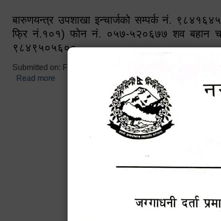
बारुणयन्त्र उपशाखा इन्चार्जको सम्पर्क नं. ९८४१६
फ्रि नं.१०१) फोन नं. ०५७-५२०६७७ शव बहान च
९८४९५०५६००
Submitted on:
Fri, 02/25/2022 - 10:50
Read more
about बारुणयन्त्र उपशाखा इन्चार्जको सम्पर्क नं. ९८४
नं.१०१) फोन नं. ०५७-५२०६७७ शव बहान चालकको नं. 