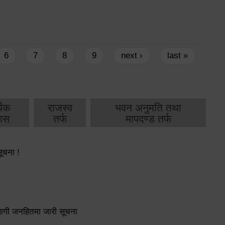
6
7
8
9
next ›
last »
थिक
राजस्व
भवन अनुमति तथा
ास
तर्फ
मापदण्ड तर्फ
सूचना !
लागी जनहितमा जारी सूचना