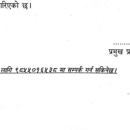
महानगरपालिकाबाटै प्यान र
ड्रागन फ्रुट महोत्सव–२०८३
ा कर सेवा सम्बन्धी सूचना
सफलतापूर्वक सम्पन्न!
जानकारी
बजेट,
आम्दानी र
दस्तावेज
खर्च
हेटौंडा पर्यटन वर्ष २०८३ को प्रतीक चिह्न (लोगो)