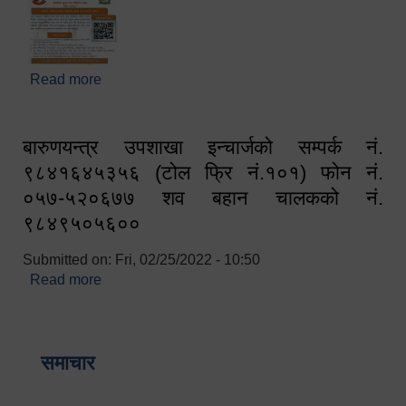
Read more
about घरबाटै अनलाइन मार्फत व्यक्तिगत घटना दर्ता सम्बन्धी
सूचना !!
बारुणयन्त्र उपशाखा इन्चार्जको सम्पर्क नं.
९८४१६४५३५६ (टोल फ्रि नं.१०१) फोन नं.
०५७-५२०६७७ शव बहान चालकको नं.
९८४९५०५६००
Submitted on:
Fri, 02/25/2022 - 10:50
Read more
about बारुणयन्त्र उपशाखा इन्चार्जको सम्पर्क नं.
९८४१६४५३५६ (टोल फ्रि नं.१०१) फोन नं. ०५७-५२०६७७
शव बहान चालकको नं. ९८४९५०५६००
समाचार