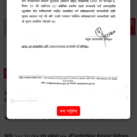
थप विवरणहरु
सामाजिक सुरक्षा तथा
महिला
सूचनाको
वातावरण
व्यक्तिगत घटना दर्ता
विकास
हक
विशेष विवरणहरु
प्रेस नोट
मिति २०८३ जेष्ठ १७ गते बसेको ८३औं नगर कार्यपालिकाको बैठकको
निर्णय
बन्द गर्नुहोस्
मिति २०८२/८/२१ गते बसेको ७६ औँ कार्यपालिका बैठकका निर्णयहरु
मिति २०८२/८/११ गते बसेको ७५ औँ कार्यपालिका बैठकका निर्णयहरु