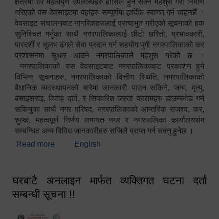
क्षेत्रमा धेरै महत्वपुर्ण उपलब्धिहरु हासिल हुन सक्ने महशुस गरी निर्माण
गरिएको यस वेवसाइटमा यहांहरु सम्पूर्णमा हार्दिक स्वागत गर्न चाहन्छौं ।
वेवसाइट संचालनबाट नागरिकहरुलाई प्रत्याभुत गरीएको सूचनाको हक
सुनिश्चित गर्नुका साथै नगरपालिकालाई छीटो छरितो, प्रभावकारी,
पारदर्शी र सुलभ ढंगले सेवा प्रदान गर्न सहयोग पुगी नगरपालिकाको कर
प्रशासनमा सुधार आउने नगरपालिकाले महशुस गरेको छ ।
नगरपालिकाको यस वेवसाइटबाट नगरपालिकाबाट प्रकाशन हुने
विभिन्न सूचनाहरु, नगरपालिकाको वित्तीय स्थिति, नगरपालिकाको
बैधानिक व्यवस्थापनको बारेमा जानकारी पाउन सकिने, जन्म, मृत्यु,
बसाइसराइ, विवाह दर्ता, र सिफारिश जस्ता फारामहरु डाउनलोड गर्न
सकिनुका साथै नगर परिषद, नगरपालिकाको आन्तरिक राजश्व, कर,
शुल्क, महत्वपूर्ण निर्णय लगायत नगर र नगरपालिका कार्यालयसंग
सम्बन्धित अन्य विविध जानकारीहरु सजिलै प्राप्त गर्न सक्नु हुनेछ ।
Read more
about स्वागतम!!!
English
घरबाटै अनलाइन मार्फत व्यक्तिगत घटना दर्ता
सम्बन्धी सूचना !!