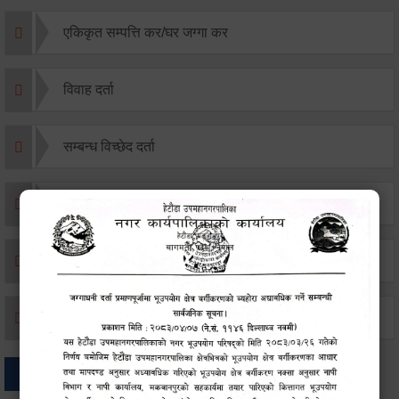
एकिकृत सम्पत्ति कर/घर जग्गा कर
विवाह दर्ता
सम्बन्ध विच्छेद दर्ता
बसाइ-सराई जाने/आउने दर्ता
मृत्यू दर्ता
जन्म दर्ता
अन्य