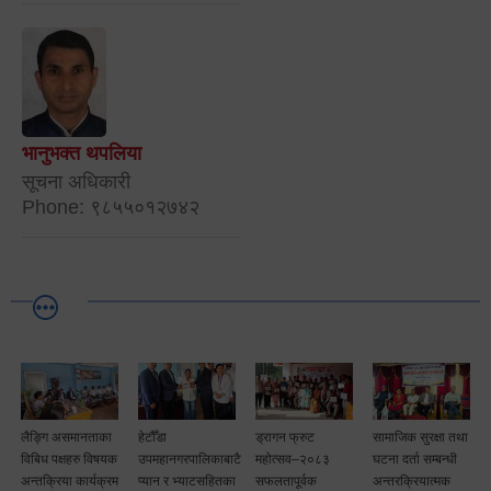
भानुभक्त थपलिया
सूचना अधिकारी
Phone: ९८५५०१२७४२
ङ्गि असमानताका
हेटौँडा
ड्रागन फ्रुट
सामाजिक सुरक्षा तथा
हेटौंडाम
बिध पक्षहरु विषयक
उपमहानगरपालिकाबाटै
महोत्सव–२०८३
घटना दर्ता सम्बन्धी
मेयर क
्तक्रिया कार्यक्रम
प्यान र भ्याटसहितका
सफलतापूर्वक
अन्तरक्रियात्मक
प्रतिय