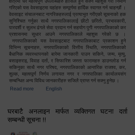
क्षेत्रमा धेरै महत्वपुर्ण उपलब्धिहरु हासिल हुन सक्ने महशुस गरी निर्माण
गरिएको यस वेवसाइटमा यहांहरु सम्पूर्णमा हार्दिक स्वागत गर्न चाहन्छौं ।
वेवसाइट संचालनबाट नागरिकहरुलाई प्रत्याभुत गरीएको सूचनाको हक
सुनिश्चित गर्नुका साथै नगरपालिकालाई छीटो छरितो, प्रभावकारी,
पारदर्शी र सुलभ ढंगले सेवा प्रदान गर्न सहयोग पुगी नगरपालिकाको कर
प्रशासनमा सुधार आउने नगरपालिकाले महशुस गरेको छ ।
नगरपालिकाको यस वेवसाइटबाट नगरपालिकाबाट प्रकाशन हुने
विभिन्न सूचनाहरु, नगरपालिकाको वित्तीय स्थिति, नगरपालिकाको
बैधानिक व्यवस्थापनको बारेमा जानकारी पाउन सकिने, जन्म, मृत्यु,
बसाइसराइ, विवाह दर्ता, र सिफारिश जस्ता फारामहरु डाउनलोड गर्न
सकिनुका साथै नगर परिषद, नगरपालिकाको आन्तरिक राजश्व, कर,
शुल्क, महत्वपूर्ण निर्णय लगायत नगर र नगरपालिका कार्यालयसंग
सम्बन्धित अन्य विविध जानकारीहरु सजिलै प्राप्त गर्न सक्नु हुनेछ ।
Read more
about स्वागतम!!!
English
घरबाटै अनलाइन मार्फत व्यक्तिगत घटना दर्ता
सम्बन्धी सूचना !!