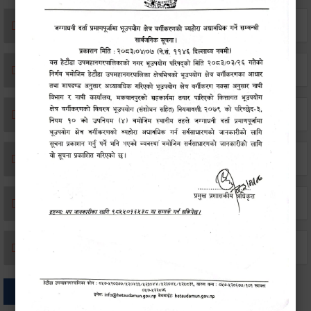
एकिकृत सम्पत्ति कर/घर जग्गा कर
विवाह दर्ता
सम्बन्ध विच्छेद दर्ता
बसाइ-सराई जाने/आउने दर्ता
मृत्यू दर्ता
जन्म दर्ता
अन्य