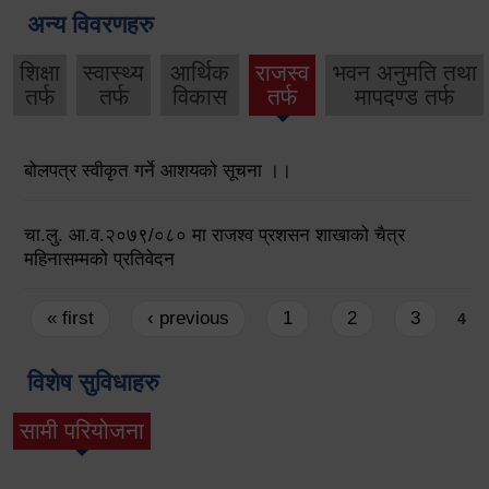
अन्य विवरणहरु
शिक्षा
स्वास्थ्य
आर्थिक
राजस्व
भवन अनुमति तथा
तर्फ
तर्फ
विकास
तर्फ
मापदण्ड तर्फ
बोलपत्र स्वीकृत गर्ने आशयको सूचना ।।
चा.लु. आ.व.२०७९/०८० मा राजश्व प्रशसन शाखाको चैत्र
महिनासम्मको प्रतिवेदन
Pages
« first
‹ previous
1
2
3
4
विशेष सुविधाहरु
सामी परियोजना
(active tab)