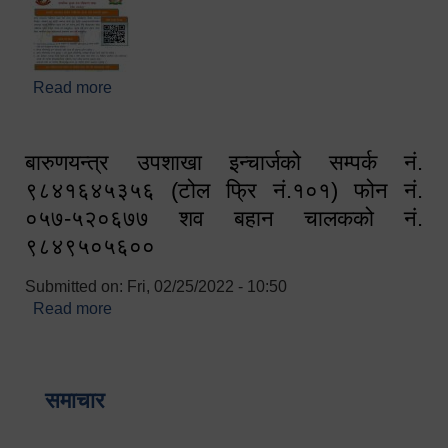
Read more
about घरबाटै अनलाइन मार्फत व्यक्तिगत घटना दर्ता सम्बन्धी
सूचना !!
बारुणयन्त्र उपशाखा इन्चार्जको सम्पर्क नं.
९८४१६४५३५६ (टोल फ्रि नं.१०१) फोन नं.
०५७-५२०६७७ शव बहान चालकको नं.
९८४९५०५६००
Submitted on:
Fri, 02/25/2022 - 10:50
Read more
about बारुणयन्त्र उपशाखा इन्चार्जको सम्पर्क नं.
९८४१६४५३५६ (टोल फ्रि नं.१०१) फोन नं. ०५७-५२०६७७
शव बहान चालकको नं. ९८४९५०५६००
समाचार