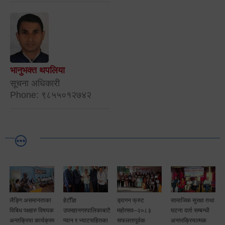
भानुभक्त थपलिया
सूचना अधिकारी
Phone: ९८५५०१२७४२
लैङ्गि असमानताका
हेटौँडा
ड्रागन फ्रुट
सामाजिक सुरक्षा तथा
विबिध पक्षहरु विषयक
उपमहानगरपालिकाबाटै
महोत्सव–२०८३
घटना दर्ता सम्बन्धी
अन्तक्रिया कार्यक्रम
प्यान र भ्याटसहितका
सफलतापूर्वक
अन्तरक्रियात्मक