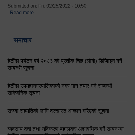
Submitted on:
Fri, 02/25/2022 - 10:50
Read more
about बारुणयन्त्र उपशाखा इन्चार्जको सम्पर्क नं.
९८४१६४५३५६ (टोल फ्रि नं.१०१) फोन नं. ०५७-५२०६७७
शव बहान चालकको नं. ९८४९५०५६००
समाचार
हेटौंडा पर्यटन वर्ष २०८३ को प्रतीक चिह्न (लोगो) डिजिाइन गर्ने
सम्बन्धी सूचना
हेटौंडा उपमहानगरपालिकाको नगर गान तयार गर्ने सम्बन्धी
सार्वजनिक सूचना
सरुवा सहमतिको लागि दरखास्त आव्हान गरिएको सूचना
व्यवसाय दर्ता तथा नविकरण बहालकर अद्यावधिक गर्ने सम्बन्धमा