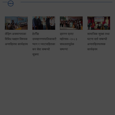
लैङ्गि असमानताका
हेटौँडा
ड्रागन फ्रुट
सामाजिक सुरक्षा तथा
विबिध पक्षहरु विषयक
उपमहानगरपालिकाबाटै
महोत्सव–२०८३
घटना दर्ता सम्बन्धी
अन्तक्रिया कार्यक्रम
प्यान र भ्याटसहितका
सफलतापूर्वक
अन्तरक्रियात्मक
कर सेवा सम्बन्धी
सम्पन्न!
कार्यक्रम
सूचना