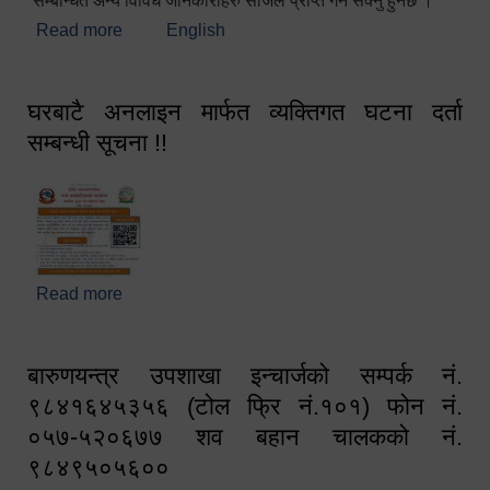
सम्बन्धित अन्य विविध जानकारीहरु सजिलै प्राप्त गर्न सक्नु हुनेछ ।
Read more
about स्वागतम!!!
English
घरबाटै अनलाइन मार्फत व्यक्तिगत घटना दर्ता
सम्बन्धी सूचना !!
Read more
about घरबाटै अनलाइन मार्फत व्यक्तिगत घटना दर्ता सम्बन्धी
सूचना !!
बारुणयन्त्र उपशाखा इन्चार्जको सम्पर्क नं.
९८४१६४५३५६ (टोल फ्रि नं.१०१) फोन नं.
०५७-५२०६७७ शव बहान चालकको नं.
९८४९५०५६००