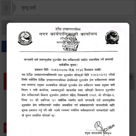
मृत्यू दर्ता
जन्म दर्ता
अन्य
थप विवरणहरु
सामाजिक सुरक्षा तथा
महिला
सूचनाको
वातावरण
व्यक्तिगत घटना दर्ता
विकास
हक
विशेष विवरणहरु
प्रेस नोट