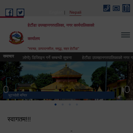
Skip to main content
English
Nepali
हेटौंडा उपमहानगरपालिका, नगर कार्यपालिकाको
कार्यालय
"स्वच्छ, उत्पादनशील, समृद्ध, सहर हेटौंडा"
समाचार
 चिह्न (लोगो) डिजिाइन गर्ने सम्बन्धी सूचना
हेटौंडा उपमहानगरपालिकाको नगर गान तयार गर
भुटनदेवी मन्दिर
स्मारक
मनकामना डाँडाबाट देखिएको दृश्य
हेटौंडा उपमहानगरपालिका नगर कार्यपालिकाको कार्यालय
स्वागतम!!!
"