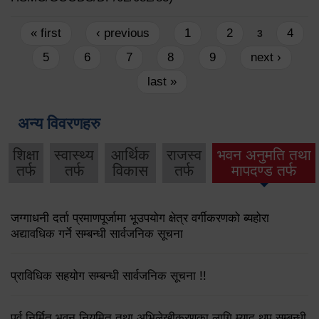
Pages
« first
‹ previous
1
2
4
3
5
6
7
8
9
next ›
last »
अन्य विवरणहरु
शिक्षा
स्वास्थ्य
आर्थिक
राजस्व
भवन अनुमति तथा
तर्फ
तर्फ
विकास
तर्फ
मापदण्ड तर्फ
जग्गाधनी दर्ता प्रमाणपूर्जामा भूउपयोग क्षेत्र वर्गीकरणको ब्यहोरा
अद्यावधिक गर्ने सम्बन्धी सार्वजनिक सूचना
प्राविधिक सहयोग सम्बन्धी सार्वजनिक सूचना !!
पूर्व निर्मित भवन नियमित तथा अभिलेखीकरणका लागि म्याद थप सम्बन्धी