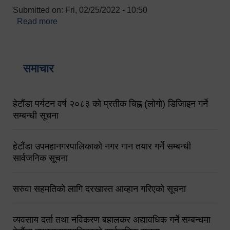
Submitted on:
Fri, 02/25/2022 - 10:50
Read more
about बारुणयन्त्र उपशाखा इन्चार्जको सम्पर्क नं.
९८४१६४५३५६ (टोल फ्रि नं.१०१) फोन नं. ०५७-५२०६७७
शव बहान चालकको नं. ९८४९५०५६००
समाचार
हेटौंडा पर्यटन वर्ष २०८३ को प्रतीक चिह्न (लोगो) डिजिाइन गर्ने
सम्बन्धी सूचना
हेटौंडा उपमहानगरपालिकाको नगर गान तयार गर्ने सम्बन्धी
सार्वजनिक सूचना
सरुवा सहमतिको लागि दरखास्त आव्हान गरिएको सूचना
व्यवसाय दर्ता तथा नविकरण बहालकर अद्यावधिक गर्ने सम्बन्धमा