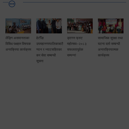
लैङ्गि असमानताका
हेटौँडा
ड्रागन फ्रुट
सामाजिक सुरक्षा तथा
विबिध पक्षहरु विषयक
उपमहानगरपालिकाबाटै
महोत्सव–२०८३
घटना दर्ता सम्बन्धी
अन्तक्रिया कार्यक्रम
प्यान र भ्याटसहितका
सफलतापूर्वक
अन्तरक्रियात्मक
कर सेवा सम्बन्धी
सम्पन्न!
कार्यक्रम
सूचना