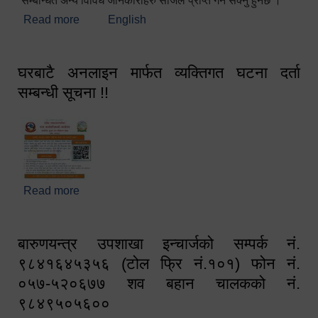
सम्बन्धित अन्य विविध जानकारीहरु सजिलै प्राप्त गर्न सक्नु हुनेछ ।
Read more
about स्वागतम!!!
English
घरबाटै अनलाइन मार्फत व्यक्तिगत घटना दर्ता
सम्बन्धी सूचना !!
Read more
about घरबाटै अनलाइन मार्फत व्यक्तिगत घटना दर्ता सम्बन्धी
सूचना !!
बारुणयन्त्र उपशाखा इन्चार्जको सम्पर्क नं.
९८४१६४५३५६ (टोल फ्रि नं.१०१) फोन नं.
०५७-५२०६७७ शव बहान चालकको नं.
९८४९५०५६००