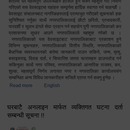
क्षेत्रमा धेरै महत्वपुर्ण उपलब्धिहरु हासिल हुन सक्ने महशुस गरी निर्माण
गरिएको यस वेवसाइटमा यहांहरु सम्पूर्णमा हार्दिक स्वागत गर्न चाहन्छौं ।
वेवसाइट संचालनबाट नागरिकहरुलाई प्रत्याभुत गरीएको सूचनाको हक
सुनिश्चित गर्नुका साथै नगरपालिकालाई छीटो छरितो, प्रभावकारी,
पारदर्शी र सुलभ ढंगले सेवा प्रदान गर्न सहयोग पुगी नगरपालिकाको कर
प्रशासनमा सुधार आउने नगरपालिकाले महशुस गरेको छ ।
नगरपालिकाको यस वेवसाइटबाट नगरपालिकाबाट प्रकाशन हुने
विभिन्न सूचनाहरु, नगरपालिकाको वित्तीय स्थिति, नगरपालिकाको
बैधानिक व्यवस्थापनको बारेमा जानकारी पाउन सकिने, जन्म, मृत्यु,
बसाइसराइ, विवाह दर्ता, र सिफारिश जस्ता फारामहरु डाउनलोड गर्न
सकिनुका साथै नगर परिषद, नगरपालिकाको आन्तरिक राजश्व, कर,
शुल्क, महत्वपूर्ण निर्णय लगायत नगर र नगरपालिका कार्यालयसंग
सम्बन्धित अन्य विविध जानकारीहरु सजिलै प्राप्त गर्न सक्नु हुनेछ ।
Read more
about स्वागतम!!!
English
घरबाटै अनलाइन मार्फत व्यक्तिगत घटना दर्ता
सम्बन्धी सूचना !!