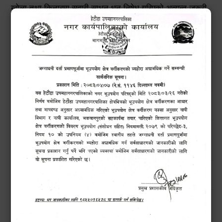
खोला तथा किनारमा सवारी साधन धुन निषेध गरिएको अत्यन्त जरूरी
सूचना !
हेटौंडा उपमहानगरपालिकाको विपद् व्यवस्थापनरणनीतिक कार्ययोजना
उच्च सतर्कताको लागि अनुरोध
मनसुनजन्य विपद्‍बाट सतर्कता अपनाउने सम्बन्धी जरुरी सूचना !!
बिन प्रयोगकर्ताहरुको लागि तालिम कार्यक्रम सम्बन्धी सार्वजनिक
सूचना !!
हेटौंडाका चराहरु (Birds of Hetauda)
नगरबासीहरुमा बाढी पहिरो सम्बन्धी सूचना।।