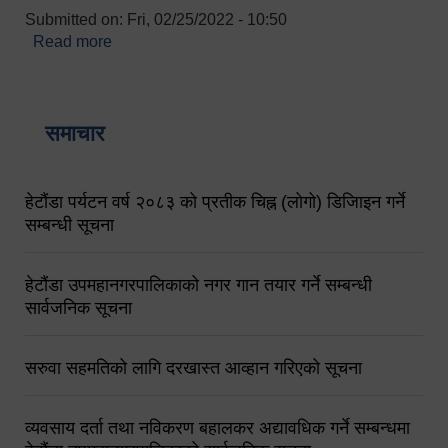
Submitted on:
Fri, 02/25/2022 - 10:50
Read more
about बारुणयन्त्र उपशाखा इन्चार्जको सम्पर्क नं.
९८४१६४५३५६ (टोल फ्रि नं.१०१) फोन नं. ०५७-५२०६७७
शव बहान चालकको नं. ९८४९५०५६००
समाचार
हेटौंडा पर्यटन वर्ष २०८३ को प्रतीक चिह्न (लोगो) डिजिाइन गर्ने
सम्बन्धी सूचना
हेटौंडा उपमहानगरपालिकाको नगर गान तयार गर्ने सम्बन्धी
सार्वजनिक सूचना
सरुवा सहमतिको लागि दरखास्त आव्हान गरिएको सूचना
व्यवसाय दर्ता तथा नविकरण बहालकर अद्यावधिक गर्ने सम्बन्धमा