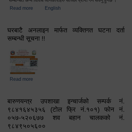
सम्बन्धित अन्य विविध जानकारीहरु सजिलै प्राप्त गर्न सक्नु हुनेछ ।
Read more
about स्वागतम!!!
English
घरबाटै अनलाइन मार्फत व्यक्तिगत घटना दर्ता
सम्बन्धी सूचना !!
Read more
about घरबाटै अनलाइन मार्फत व्यक्तिगत घटना दर्ता सम्बन्धी
सूचना !!
बारुणयन्त्र उपशाखा इन्चार्जको सम्पर्क नं.
९८४१६४५३५६ (टोल फ्रि नं.१०१) फोन नं.
०५७-५२०६७७ शव बहान चालकको नं.
९८४९५०५६००