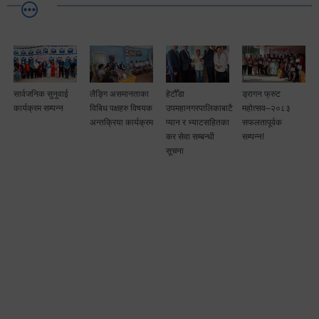
लैङ्गि असमानताका
हेटौँडा
ड्रागन फ्रुट
सामाजिक सुरक्षा तथा
विबिध पक्षहरु विषयक
उपमहानगरपालिकाबाटै
महोत्सव–२०८३
घटना दर्ता सम्बन्धी
अन्तक्रिया कार्यक्रम
प्यान र भ्याटसहितका
सफलतापूर्वक
अन्तरक्रियात्मक
कर सेवा सम्बन्धी
सम्पन्न!
कार्यक्रम
सूचना