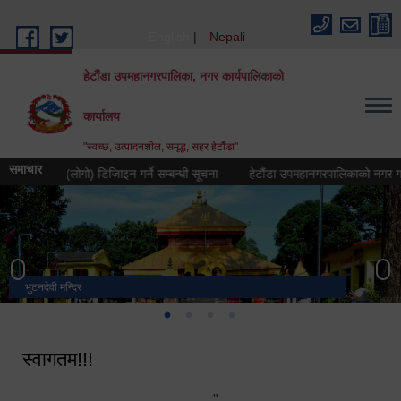
Skip to main content
English
Nepali
हेटौंडा उपमहानगरपालिका, नगर कार्यपालिकाको
कार्यालय
"स्वच्छ, उत्पादनशील, समृद्ध, सहर हेटौंडा"
समाचार
क चिह्न (लोगो) डिजिाइन गर्ने सम्बन्धी सूचना
हेटौंडा उपमहानगरपालिकाको नगर गान तयार ग
भुटनदेवी मन्दिर
स्मारक
मनकामना डाँडाबाट देखिएको दृश्य
हेटौंडा उपमहानगरपालिका नगर कार्यपालिकाको कार्यालय
स्वागतम!!!
"