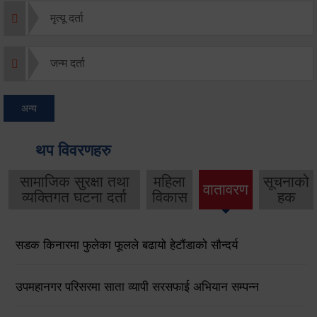
मृत्यू दर्ता
जन्म दर्ता
अन्य
थप विवरणहरु
सामाजिक सुरक्षा तथा
महिला
सूचनाको
वातावरण
व्यक्तिगत घटना दर्ता
विकास
हक
सडक किनारमा फुलेका फूलले बढायो हेटौंडाको सौन्दर्य
उपमहानगर परिसरमा साता व्यापी सरसफाई अभियान सम्पन्न