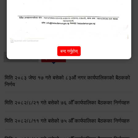
डेंगु नियन्त्रणका लागि चार ‘भेट्रो निरीक्षक’ राख्दै हेटौंडा
उपमहानगरपालिका
विशेष विवरणहरु
बन्द गर्नुहोस्
धार्मिक/पर्यटन
प्रेस नोट
मिति २०८३ जेष्ठ १७ गते बसेको ८३औं नगर कार्यपालिकाको बैठकको
निर्णय
मिति २०८२/८/२१ गते बसेको ७६ औँ कार्यपालिका बैठकका निर्णयहरु
मिति २०८२/८/११ गते बसेको ७५ औँ कार्यपालिका बैठकका निर्णयहरु