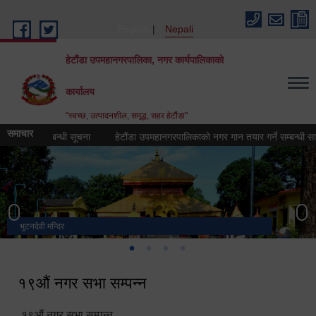
Skip to main content
English
Nepali
हेटौंडा उपमहानगरपालिका, नगर कार्यपालिकाको
कार्यालय
"स्वच्छ, उत्पादनशील, समृद्ध, सहर हेटौंडा"
समाचार
र्ने सम्बन्धी सूचना
हेटौंडा उपमहानगरपालिकाको नगर गान तयार गर्ने सम्बन्धी सार्वजनि
भुटनदेवी मन्दिर
स्मारक
मनकामना डाँडाबाट देखिएको दृश्य
हेटौंडा उपमहानगरपालिका नगर कार्यपालिकाको कार्यालय
१९औं नगर सभा सम्पन्न
१९औं नगर सभा सम्पन्न