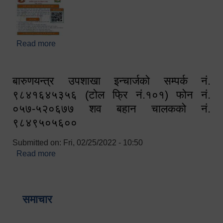
Read more
about घरबाटै अनलाइन मार्फत व्यक्तिगत घटना दर्ता सम्बन्धी
सूचना !!
बारुणयन्त्र उपशाखा इन्चार्जको सम्पर्क नं.
९८४१६४५३५६ (टोल फ्रि नं.१०१) फोन नं.
०५७-५२०६७७ शव बहान चालकको नं.
९८४९५०५६००
Submitted on:
Fri, 02/25/2022 - 10:50
Read more
about बारुणयन्त्र उपशाखा इन्चार्जको सम्पर्क नं.
९८४१६४५३५६ (टोल फ्रि नं.१०१) फोन नं. ०५७-५२०६७७
शव बहान चालकको नं. ९८४९५०५६००
समाचार