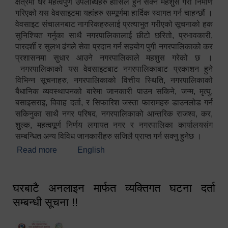
क्षेत्रमा धेरै महत्वपुर्ण उपलब्धिहरु हासिल हुन सक्ने महशुस गरी निर्माण
गरिएको यस वेवसाइटमा यहांहरु सम्पूर्णमा हार्दिक स्वागत गर्न चाहन्छौं ।
वेवसाइट संचालनबाट नागरिकहरुलाई प्रत्याभुत गरीएको सूचनाको हक
सुनिश्चित गर्नुका साथै नगरपालिकालाई छीटो छरितो, प्रभावकारी,
पारदर्शी र सुलभ ढंगले सेवा प्रदान गर्न सहयोग पुगी नगरपालिकाको कर
प्रशासनमा सुधार आउने नगरपालिकाले महशुस गरेको छ ।
नगरपालिकाको यस वेवसाइटबाट नगरपालिकाबाट प्रकाशन हुने
विभिन्न सूचनाहरु, नगरपालिकाको वित्तीय स्थिति, नगरपालिकाको
बैधानिक व्यवस्थापनको बारेमा जानकारी पाउन सकिने, जन्म, मृत्यु,
बसाइसराइ, विवाह दर्ता, र सिफारिश जस्ता फारामहरु डाउनलोड गर्न
सकिनुका साथै नगर परिषद, नगरपालिकाको आन्तरिक राजश्व, कर,
शुल्क, महत्वपूर्ण निर्णय लगायत नगर र नगरपालिका कार्यालयसंग
सम्बन्धित अन्य विविध जानकारीहरु सजिलै प्राप्त गर्न सक्नु हुनेछ ।
Read more
about स्वागतम!!!
English
घरबाटै अनलाइन मार्फत व्यक्तिगत घटना दर्ता
सम्बन्धी सूचना !!