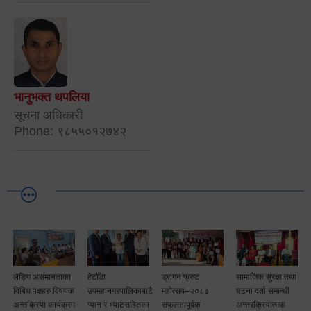
भानुभक्त थपलिया
सूचना अधिकारी
Phone: ९८५५०१२७४२
लैङ्गि असमानताका
हेटौँडा
ड्रागन फ्रुट
सामाजिक सुरक्षा तथा
विबिध पक्षहरु विषयक
उपमहानगरपालिकाबाटै
महोत्सव–२०८३
घटना दर्ता सम्बन्धी
अन्तक्रिया कार्यक्रम
प्यान र भ्याटसहितका
सफलतापूर्वक
अन्तरक्रियात्मक