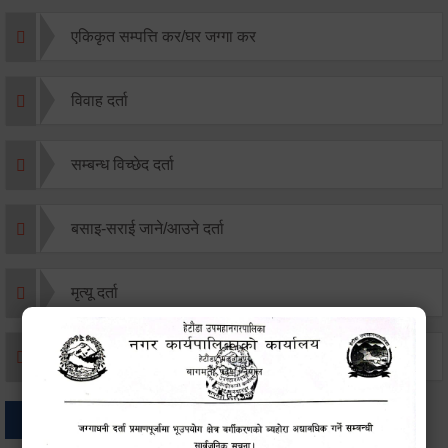
एकिकृत सम्पत्ति कर/घर जग्गा कर
विवाह दर्ता
सम्बन्ध विच्छेद दर्ता
बसाइ-सराई जाने/आउने दर्ता
मृत्यू दर्ता
जन्म दर्ता
अन्य