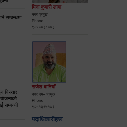
ूचना
मिना कुमारी लामा
नगर प्रमुख
ने सम्बन्धमा
Phone:
९८५५०३८५४३
राजेश बानियाँ
न विस्तार
नगर उप– प्रमुख
ियोजनाको
Phone:
ई सम्बन्धी
९८५१३१७१७९
पदाधिकारीहरू