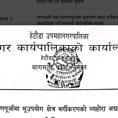
दररेट पेश गर्ने सम्बन्धी सूचना
जग्गाधनी दर्ता प्रमाणपूर्जामा भूउपयोग क्षेत्र वर्गी
ूचना !!
अद्यावधिक गर्ने सम्बन्धी सार्वजनिक सूचना
आशय पत्र दर्ता सम्बन्धी सूचना
शिक्षक सरुवा सहमतिका लागि दरखास्त आव्हान सम्
 सूचना !!
हेटौंडा उपमहानगरपालिकाको सूची दर्ता सम्बन्धी सू
४५३५६ (टोल
ालकको नं.
चुरियामाई सुरुङको संरक्षण तथा व्यवस्थापनको जिम्
समितिलाई हस्तान्तरण
१६४५३५६ (टोल फ्रि
पोषाक र परिचयपत्र अनिवार्य लगाउने सम्बन्धमा ।
९८४९५०५६००