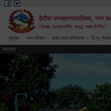
Skip to main content
हेटौंडा उपमहानगरपालिका, नगर कार
"स्वच्छ, उत्पादनशील, समृद्ध, सहर हेटौंडा"
गृहपृष्ठ
नगर परिचय
बजेट तथा परियोजना
वि.सु. सेवाह
समाचार