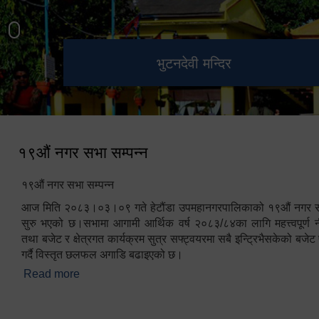
हेटौंडा उपमहानगरपालिका नगर
मनकामना डाँडाबाट देखिएको दृश्य
भुटनदेवी मन्दिर
स्मारक
कार्यपालिकाको कार्यालय
१९औं नगर सभा सम्पन्न
१९औं नगर सभा सम्पन्न
आज मिति २०८३।०३।०९ गते हेटौंडा उपमहानगरपालिकाको १९औं नगर सभ
सुरु भएको छ।सभामा आगामी आर्थिक वर्ष २०८३/८४का लागि महत्त्वपूर्ण नी
तथा बजेट र क्षेत्रगत कार्यक्रम सुत्र सफ्ट्वयरमा सबै इन्ट्रिभैसकेको बजेट 
गर्दै विस्तृत छलफल अगाडि बढाइएको छ।
Read more
about १९औं नगर सभा सम्पन्न