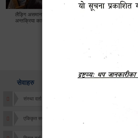
लैङ्गि असमानताका विबिध पक्षहरु विषयक
हेटौँडा उप
अन्तक्रिया कार्यक्रम
भ्याटसहितक
सेवाहरु
संस्था दर्ता सिफारिस
एकिकृत सम्पत्ति कर/घर जग्गा कर