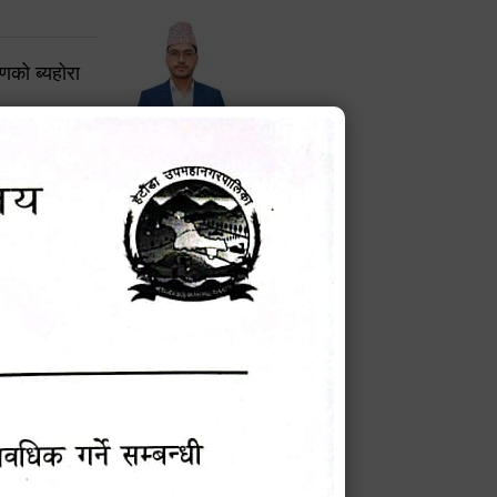
करणको ब्यहोरा
टेक बहादुर वली
प्रमुख प्रशासकीय अधिकृत
Phone: 9855010111
बन्धी सूचना !
चना
मेवारी
सविन न्यौपाने
प्रबक्ता, वडा १ नं. अध्यक्ष
Phone: ९८५५०६७३३७