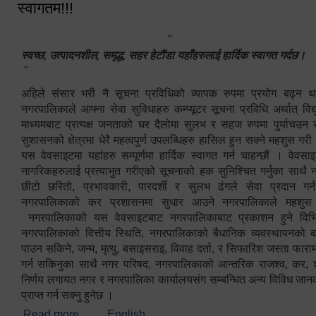
स्वागतम!!!
"
स्वच्छ, उत्पादनशील, समृद्ध, सहर हेटौंडा यहाँहरुलाई हार्दिक स्वागत गर्दछ।
"
अहिले संसार भरी नै सूचना प्रविधिको व्यापक रुपमा प्रयोग बढ्न थ
नगरपालिकाले आफ्ना सेवा सुविधाहरु कम्प्यूटर सूचना प्रविधि अर्थात् विद
माध्यमबाट प्रत्यक्ष जनताको घर दैलोमा सुलभ र सहज रुपमा पुर्याचउन
सुशासनको क्षेत्रमा धेरै महत्वपुर्ण उपलब्धिहरु हासिल हुन सक्ने महशुस गरी
यस वेवसाइटमा यहांहरु सम्पूर्णमा हार्दिक स्वागत गर्न चाहन्छौं । वेव
नागरिकहरुलाई प्रत्याभुत गरीएको सूचनाको हक सुनिश्चित गर्नुका साथै
छीटो छरितो, प्रभावकारी, पारदर्शी र सुलभ ढंगले सेवा प्रदान गर्
नगरपालिकाको कर प्रशासनमा सुधार आउने नगरपालिकाले महशु
नगरपालिकाको यस वेवसाइटबाट नगरपालिकाबाट प्रकाशन हुने विभिन
नगरपालिकाको वित्तीय स्थिति, नगरपालिकाको बैधानिक व्यवस्थापनको ब
पाउन सकिने, जन्म, मृत्यु, बसाइसराइ, विवाह दर्ता, र सिफारिश जस्ता फा
गर्न सकिनुका साथै नगर परिषद, नगरपालिकाको आन्तरिक राजश्व, कर, शुल्
निर्णय लगायत नगर र नगरपालिका कार्यालयसंग सम्बन्धित अन्य विविध जान
प्राप्त गर्न सक्नु हुनेछ ।
Read more
about स्वागतम!!!
English