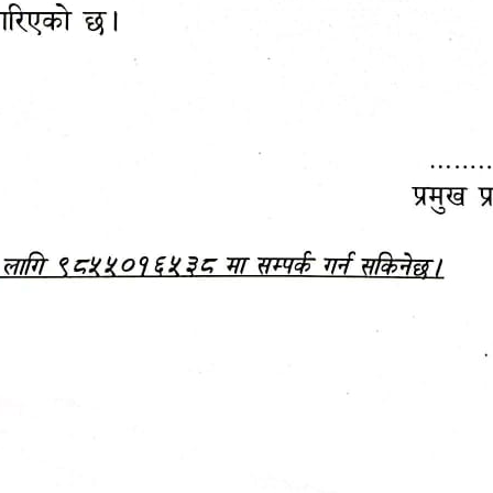
महानगरपालिकाबाटै प्यान र
ड्रागन फ्रुट महोत्सव–२०८३
ा कर सेवा सम्बन्धी सूचना
सफलतापूर्वक सम्पन्न!
जानकारी
बजेट,
आम्दानी र
दस्तावेज
खर्च
आ.व. २०८३/०८४ को बजेट वक्तव्य, नीति तथा 