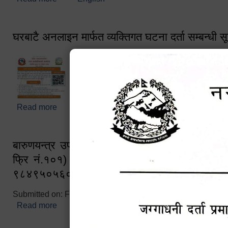
घरबाटै अनलाइन मार्फत व्यक्तिगत घटना दर्ता सम्बन्धी स
Read more
about घरबाटै अनलाइन मार्फत व्यक्तिगत घटना दर्ता सम्बन्धी
बारुणयन्त्र उपशाखा इन्चार्जको सम्पर्क नं. ९८४१६
फ्रि नं.१०१) फोन नं. ०५७-५२०६७७ शव बहान च
९८४९५०५६००
Submitted on:
Fri, 02/25/2022 - 10:50
Read more
about बारुणयन्त्र उपशाखा इन्चार्जको सम्पर्क नं. ९८४
नं.१०१) फोन नं. ०५७-५२०६७७ शव बहान चालकको नं. 