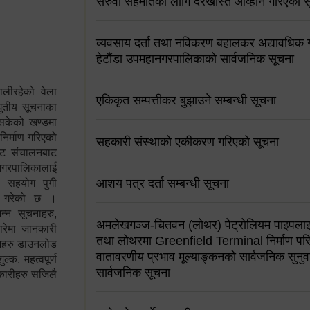
सरुवा सहमतिको लागि दरखास्त आव्हान गरिएको स
व्यवसाय दर्ता तथा नविकरण बहालकर अद्यावधिक गर्
हेटौंडा उपमहानगरपालिकाको सार्वजनिक सूचना
ालीरहेको वेला
एकिकृत सम्पत्तीकर बुझाउने सम्बन्धी सूचना
्युतीय सूचनाका
 सकेको खण्डमा
 निर्माण गरिएको
सहकारी संस्थाको एकीकरण गरिएको सूचना
साइट संचालनबाट
 नगरपालिकालाई
आशय पत्र दर्ता सम्बन्धी सूचना
न सहयोग पुगी
स गरेको छ ।
्न सूचनाहरु,
अमलेखगञ्ज-चितवन (लोथर) पेट्रोलियम पाइपलाइ
ारेमा जानकारी
तथा लोथरमा Greenfield Terminal निर्माण पर
रामहरु डाउनलोड
वातावरणीय प्रभाव मूल्याङ्कनको सार्वजनिक सुनुवा
क, महत्वपूर्ण
सार्वजनिक सूचना
कारीहरु सजिलै