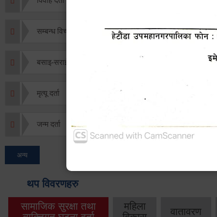
विवाह दर्ता
सम्बन्ध विच्छेद दर्ता
बसाइ-सराई जाने/आउने दर्ता
मृत्यू दर्ता
जन्म दर्ता
अन्य
थप विवरणहरु
सामाजिक सुरक्षा तथा
महिला
वातावरण
व्यक्तिगत घटना दर्ता
विकास