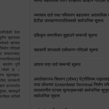
सरुवा सहमतिको लागि दरखास्त आव्हान गरिएको स
व्यवसाय दर्ता तथा नविकरण बहालकर अद्यावधिक गर्
हेटौंडा उपमहानगरपालिकाको सार्वजनिक सूचना
ालीरहेको वेला
एकिकृत सम्पत्तीकर बुझाउने सम्बन्धी सूचना
्युतीय सूचनाका
 सकेको खण्डमा
 निर्माण गरिएको
सहकारी संस्थाको एकीकरण गरिएको सूचना
साइट संचालनबाट
 नगरपालिकालाई
आशय पत्र दर्ता सम्बन्धी सूचना
न सहयोग पुगी
स गरेको छ ।
्न सूचनाहरु,
अमलेखगञ्ज-चितवन (लोथर) पेट्रोलियम पाइपलाइ
ारेमा जानकारी
तथा लोथरमा Greenfield Terminal निर्माण पर
रामहरु डाउनलोड
वातावरणीय प्रभाव मूल्याङ्कनको सार्वजनिक सुनुवा
क, महत्वपूर्ण
सार्वजनिक सूचना
कारीहरु सजिलै