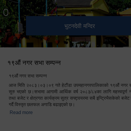
हेटौंडा उपमहानगरपालिका नगर
मनकामना डाँडाबाट देखिएको दृश्य
भुटनदेवी मन्दिर
स्मारक
कार्यपालिकाको कार्यालय
१९औं नगर सभा सम्पन्न
१९औं नगर सभा सम्पन्न
आज मिति २०८३।०३।०९ गते हेटौंडा उपमहानगरपालिकाको १९औं नगर सभ
सुरु भएको छ।सभामा आगामी आर्थिक वर्ष २०८३/८४का लागि महत्त्वपूर्ण नी
तथा बजेट र क्षेत्रगत कार्यक्रम सुत्र सफ्ट्वयरमा सबै इन्ट्रिभैसकेको बजेट 
गर्दै विस्तृत छलफल अगाडि बढाइएको छ।
Read more
about १९औं नगर सभा सम्पन्न