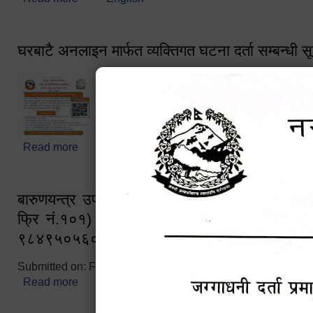
घरबाटै अनलाइन मार्फत व्यक्तिगत घटना दर्ता सम्बन्धी स
Read more
about घरबाटै अनलाइन मार्फत व्यक्तिगत घटना दर्ता सम्बन्धी
बारुणयन्त्र उपशाखा इन्चार्जको सम्पर्क नं. ९८४१६
फ्रि नं.१०१) फोन नं. ०५७-५२०६७७ शव बहान च
९८४९५०५६००
Submitted on:
Fri, 02/25/2022 - 10:50
Read more
about बारुणयन्त्र उपशाखा इन्चार्जको सम्पर्क नं. ९८४
नं.१०१) फोन नं. ०५७-५२०६७७ शव बहान चालकको नं. 