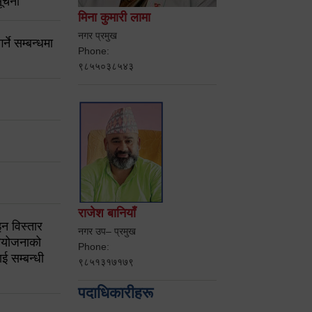
ूचना
मिना कुमारी लामा
नगर प्रमुख
ने सम्बन्धमा
Phone:
९८५५०३८५४३
राजेश बानियाँ
न विस्तार
नगर उप– प्रमुख
ियोजनाको
Phone:
ई सम्बन्धी
९८५१३१७१७९
पदाधिकारीहरू