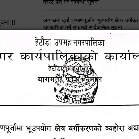
दररेट पेश गर्ने सम्बन्धी सूचना
जग्गाधनी दर्ता प्रमाणपूर्जामा भूउपयोग क्षेत्र वर्गी
ूचना !!
अद्यावधिक गर्ने सम्बन्धी सार्वजनिक सूचना
आशय पत्र दर्ता सम्बन्धी सूचना
शिक्षक सरुवा सहमतिका लागि दरखास्त आव्हान सम्
 सूचना !!
हेटौंडा उपमहानगरपालिकाको सूची दर्ता सम्बन्धी सू
४५३५६ (टोल
ालकको नं.
चुरियामाई सुरुङको संरक्षण तथा व्यवस्थापनको जिम्
समितिलाई हस्तान्तरण
१६४५३५६ (टोल फ्रि
पोषाक र परिचयपत्र अनिवार्य लगाउने सम्बन्धमा ।
९८४९५०५६००