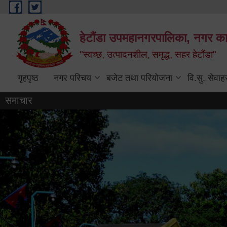
Skip to main content
हेटौंडा उपमहानगरपालिका, नगर कार
"स्वच्छ, उत्पादनशील, समृद्ध, सहर हेटौंडा"
गृहपृष्ठ
नगर परिचय
बजेट तथा परियोजना
वि.सु. सेवाह
समाचार