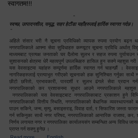
स्वागतम!!!
"
स्वच्छ, उत्पादनशील, समृद्ध, सहर हेटौंडा यहाँहरुलाई हार्दिक स्वागत गर्दछ।
"
अहिले संसार भरी नै सूचना प्रविधिको व्यापक रुपमा प्रयोग बढ्न थ
नगरपालिकाले आफ्ना सेवा सुविधाहरु कम्प्यूटर सूचना प्रविधि अर्थात् विद
माध्यमबाट प्रत्यक्ष जनताको घर दैलोमा सुलभ र सहज रुपमा पुर्याचउन
सुशासनको क्षेत्रमा धेरै महत्वपुर्ण उपलब्धिहरु हासिल हुन सक्ने महशुस गरी
यस वेवसाइटमा यहांहरु सम्पूर्णमा हार्दिक स्वागत गर्न चाहन्छौं । वेव
नागरिकहरुलाई प्रत्याभुत गरीएको सूचनाको हक सुनिश्चित गर्नुका साथै
छीटो छरितो, प्रभावकारी, पारदर्शी र सुलभ ढंगले सेवा प्रदान गर्
नगरपालिकाको कर प्रशासनमा सुधार आउने नगरपालिकाले महशु
नगरपालिकाको यस वेवसाइटबाट नगरपालिकाबाट प्रकाशन हुने विभिन
नगरपालिकाको वित्तीय स्थिति, नगरपालिकाको बैधानिक व्यवस्थापनको ब
पाउन सकिने, जन्म, मृत्यु, बसाइसराइ, विवाह दर्ता, र सिफारिश जस्ता फा
गर्न सकिनुका साथै नगर परिषद, नगरपालिकाको आन्तरिक राजश्व, कर, शुल्
निर्णय लगायत नगर र नगरपालिका कार्यालयसंग सम्बन्धित अन्य विविध जान
प्राप्त गर्न सक्नु हुनेछ ।
Read more
about स्वागतम!!!
English