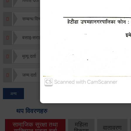
विवाह दर्ता
सम्बन्ध विच्छेद दर्ता
बसाइ-सराई जाने/आउने दर्ता
मृत्यू दर्ता
जन्म दर्ता
अन्य
थप विवरणहरु
सामाजिक सुरक्षा तथा
महिला
वातावरण
व्यक्तिगत घटना दर्ता
विकास