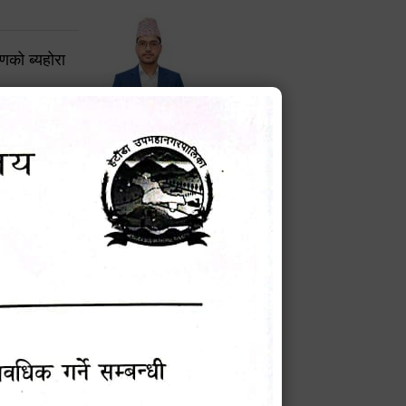
करणको ब्यहोरा
टेक बहादुर वली
प्रमुख प्रशासकीय अधिकृत
Phone: 9855010111
बन्धी सूचना !
चना
मेवारी
सविन न्यौपाने
प्रबक्ता, वडा १ नं. अध्यक्ष
Phone: ९८५५०६७३३७