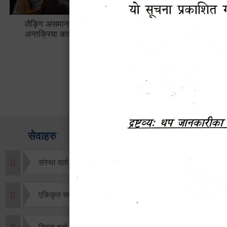
लैङ्गि असमानताका विबिध पक्षहरु विषयक
हेटौँडा उप
अन्तक्रिया कार्यक्रम
भ्याटसहितक
सेवाहरु
संस्था दर्ता सिफारिस
एकिकृत सम्पत्ति कर/घर जग्गा कर