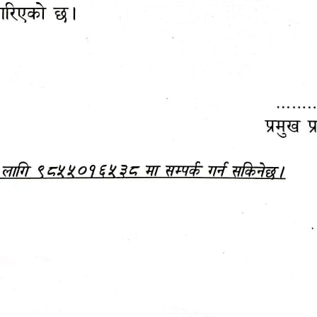
महानगरपालिकाबाटै प्यान र
ड्रागन फ्रुट महोत्सव–२०८३
ा कर सेवा सम्बन्धी सूचना
सफलतापूर्वक सम्पन्न!
जानकारी
बजेट,
आम्दानी र
दस्तावेज
खर्च
आ.व. २०८३/०८४ को बजेट वक्तव्य, नीति तथा 