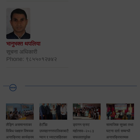
भानुभक्त थपलिया
सूचना अधिकारी
Phone: ९८५५०१२७४२
लैङ्गि असमानताका
हेटौँडा
ड्रागन फ्रुट
सामाजिक सुरक्षा तथा
विबिध पक्षहरु विषयक
उपमहानगरपालिकाबाटै
महोत्सव–२०८३
घटना दर्ता सम्बन्धी
अन्तक्रिया कार्यक्रम
प्यान र भ्याटसहितका
सफलतापूर्वक
अन्तरक्रियात्मक