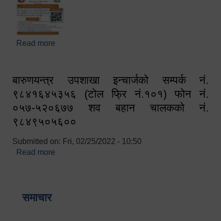
Read more
about घरबाटै अनलाइन मार्फत व्यक्तिगत घटना दर्ता सम्बन्धी
सूचना !!
बारुणयन्त्र उपशाखा इन्चार्जको सम्पर्क नं.
९८४१६४५३५६ (टोल फ्रि नं.१०१) फोन नं.
०५७-५२०६७७ शव बहान चालकको नं.
९८४९५०५६००
Submitted on:
Fri, 02/25/2022 - 10:50
Read more
about बारुणयन्त्र उपशाखा इन्चार्जको सम्पर्क नं.
९८४१६४५३५६ (टोल फ्रि नं.१०१) फोन नं. ०५७-५२०६७७
शव बहान चालकको नं. ९८४९५०५६००
समाचार