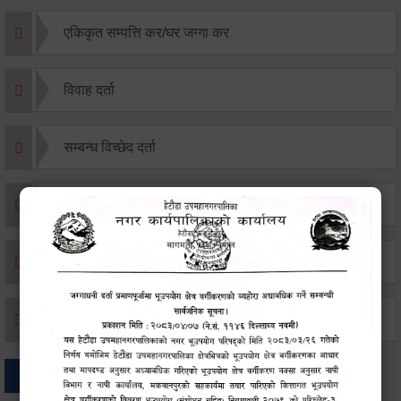
एकिकृत सम्पत्ति कर/घर जग्गा कर
विवाह दर्ता
सम्बन्ध विच्छेद दर्ता
बसाइ-सराई जाने/आउने दर्ता
मृत्यू दर्ता
जन्म दर्ता
अन्य