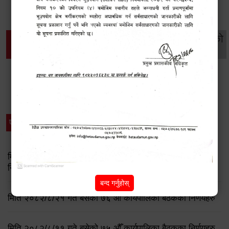
थप विवरणहरु
सामाजिक सुरक्षा तथा
महिला
सूचनाको
वातावरण
व्यक्तिगत घटना दर्ता
विकास
हक
विशेष विवरणहरु
प्रेस नोट
मिति २०८३ जेष्ठ १७ गते बसेको ८३औं नगर कार्यपालिकाको बैठकको
निर्णय
बन्द गर्नुहोस्
मिति २०८२/८/२१ गते बसेको ७६ औँ कार्यपालिका बैठकका निर्णयहरु
मिति २०८२/८/११ गते बसेको ७५ औँ कार्यपालिका बैठकका निर्णयहरु