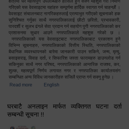
क्षेत्रमा धेरै महत्वपुर्ण उपलब्धिहरु हासिल हुन सक्ने महशुस गरी निर्माण
गरिएको यस वेवसाइटमा यहांहरु सम्पूर्णमा हार्दिक स्वागत गर्न चाहन्छौं ।
वेवसाइट संचालनबाट नागरिकहरुलाई प्रत्याभुत गरीएको सूचनाको हक
सुनिश्चित गर्नुका साथै नगरपालिकालाई छीटो छरितो, प्रभावकारी,
पारदर्शी र सुलभ ढंगले सेवा प्रदान गर्न सहयोग पुगी नगरपालिकाको कर
प्रशासनमा सुधार आउने नगरपालिकाले महशुस गरेको छ ।
नगरपालिकाको यस वेवसाइटबाट नगरपालिकाबाट प्रकाशन हुने
विभिन्न सूचनाहरु, नगरपालिकाको वित्तीय स्थिति, नगरपालिकाको
बैधानिक व्यवस्थापनको बारेमा जानकारी पाउन सकिने, जन्म, मृत्यु,
बसाइसराइ, विवाह दर्ता, र सिफारिश जस्ता फारामहरु डाउनलोड गर्न
सकिनुका साथै नगर परिषद, नगरपालिकाको आन्तरिक राजश्व, कर,
शुल्क, महत्वपूर्ण निर्णय लगायत नगर र नगरपालिका कार्यालयसंग
सम्बन्धित अन्य विविध जानकारीहरु सजिलै प्राप्त गर्न सक्नु हुनेछ ।
Read more
about स्वागतम!!!
English
घरबाटै अनलाइन मार्फत व्यक्तिगत घटना दर्ता
सम्बन्धी सूचना !!