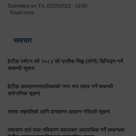
Submitted on:
Fri, 02/25/2022 - 10:50
Read more
about बारुणयन्त्र उपशाखा इन्चार्जको सम्पर्क नं.
९८४१६४५३५६ (टोल फ्रि नं.१०१) फोन नं. ०५७-५२०६७७
शव बहान चालकको नं. ९८४९५०५६००
समाचार
हेटौंडा पर्यटन वर्ष २०८३ को प्रतीक चिह्न (लोगो) डिजिाइन गर्ने
सम्बन्धी सूचना
हेटौंडा उपमहानगरपालिकाको नगर गान तयार गर्ने सम्बन्धी
सार्वजनिक सूचना
सरुवा सहमतिको लागि दरखास्त आव्हान गरिएको सूचना
व्यवसाय दर्ता तथा नविकरण बहालकर अद्यावधिक गर्ने सम्बन्धमा