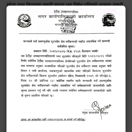
खोला तथा किनारमा सवारी साधन धुन निषेध गरिएको अत्यन्त जरूरी
सूचना !
हेटौंडा उपमहानगरपालिकाको विपद् व्यवस्थापनरणनीतिक कार्ययोजना
उच्च सतर्कताको लागि अनुरोध
मनसुनजन्य विपद्‍बाट सतर्कता अपनाउने सम्बन्धी जरुरी सूचना !!
बिन प्रयोगकर्ताहरुको लागि तालिम कार्यक्रम सम्बन्धी सार्वजनिक
सूचना !!
हेटौंडाका चराहरु (Birds of Hetauda)
नगरबासीहरुमा बाढी पहिरो सम्बन्धी सूचना।।