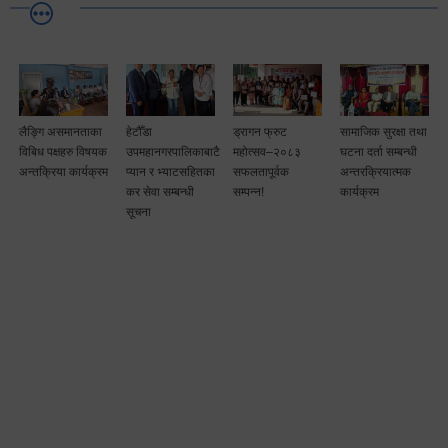
लैङ्गि असमानताका
हेटौँडा
ड्रागन फ्रुट
सामाजिक सुरक्षा तथा
विबिध पक्षहरु विषयक
उपमहानगरपालिकाबाटै
महोत्सव–२०८३
घटना दर्ता सम्बन्धी
अन्तक्रिया कार्यक्रम
प्यान र भ्याटसहितका
सफलतापूर्वक
अन्तरक्रियात्मक
कर सेवा सम्बन्धी
सम्पन्न!
कार्यक्रम
सूचना