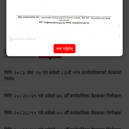
डेंगु नियन्त्रणका लागि चार ‘भेट्रो निरीक्षक’ राख्दै हेटौंडा
उपमहानगरपालिका
विशेष विवरणहरु
बन्द गर्नुहोस्
धार्मिक/पर्यटन
प्रेस नोट
मिति २०८३ जेष्ठ १७ गते बसेको ८३औं नगर कार्यपालिकाको बैठकको
निर्णय
मिति २०८२/८/२१ गते बसेको ७६ औँ कार्यपालिका बैठकका निर्णयहरु
मिति २०८२/८/११ गते बसेको ७५ औँ कार्यपालिका बैठकका निर्णयहरु