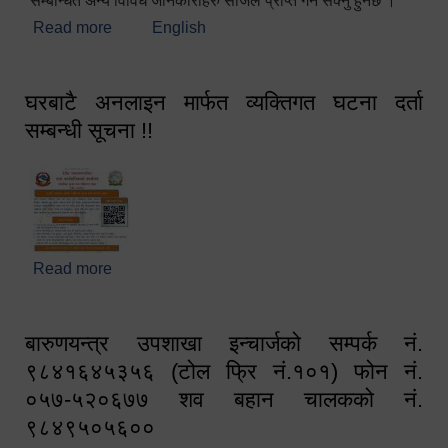
सम्बन्धित अन्य विविध जानकारीहरु सजिलै प्राप्त गर्न सक्नु हुनेछ ।
Read more
about स्वागतम!!!
English
घरबाटै अनलाइन मार्फत व्यक्तिगत घटना दर्ता
सम्बन्धी सूचना !!
Read more
about घरबाटै अनलाइन मार्फत व्यक्तिगत घटना दर्ता सम्बन्धी
सूचना !!
बारुणयन्त्र उपशाखा इन्चार्जको सम्पर्क नं.
९८४१६४५३५६ (टोल फ्रि नं.१०१) फोन नं.
०५७-५२०६७७ शव बहान चालकको नं.
९८४९५०५६००