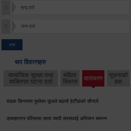
मृत्यू दर्ता
जन्म दर्ता
अन्य
थप विवरणहरु
सामाजिक सुरक्षा तथा
महिला
सूचनाको
वातावरण
व्यक्तिगत घटना दर्ता
विकास
हक
सडक किनारमा फुलेका फूलले बढायो हेटौंडाको सौन्दर्य
उपमहानगर परिसरमा साता व्यापी सरसफाई अभियान सम्पन्न