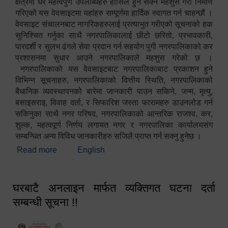
क्षेत्रमा धेरै महत्वपुर्ण उपलब्धिहरु हासिल हुन सक्ने महशुस गरी निर्माण
गरिएको यस वेवसाइटमा यहांहरु सम्पूर्णमा हार्दिक स्वागत गर्न चाहन्छौं ।
वेवसाइट संचालनबाट नागरिकहरुलाई प्रत्याभुत गरीएको सूचनाको हक
सुनिश्चित गर्नुका साथै नगरपालिकालाई छीटो छरितो, प्रभावकारी,
पारदर्शी र सुलभ ढंगले सेवा प्रदान गर्न सहयोग पुगी नगरपालिकाको कर
प्रशासनमा सुधार आउने नगरपालिकाले महशुस गरेको छ ।
नगरपालिकाको यस वेवसाइटबाट नगरपालिकाबाट प्रकाशन हुने
विभिन्न सूचनाहरु, नगरपालिकाको वित्तीय स्थिति, नगरपालिकाको
बैधानिक व्यवस्थापनको बारेमा जानकारी पाउन सकिने, जन्म, मृत्यु,
बसाइसराइ, विवाह दर्ता, र सिफारिश जस्ता फारामहरु डाउनलोड गर्न
सकिनुका साथै नगर परिषद, नगरपालिकाको आन्तरिक राजश्व, कर,
शुल्क, महत्वपूर्ण निर्णय लगायत नगर र नगरपालिका कार्यालयसंग
सम्बन्धित अन्य विविध जानकारीहरु सजिलै प्राप्त गर्न सक्नु हुनेछ ।
Read more
about स्वागतम!!!
English
घरबाटै अनलाइन मार्फत व्यक्तिगत घटना दर्ता
सम्बन्धी सूचना !!