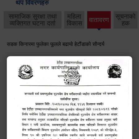
थप विवरणहरु
सामाजिक सुरक्षा तथा
महिला
सूचनाको
वातावरण
व्यक्तिगत घटना दर्ता
विकास
हक
सडक किनारमा फुलेका फूलले बढायो हेटौंडाको सौन्दर्य
उपमहानगर परिसरमा साता व्यापी सरसफाई अभियान सम्पन्न
खोला तथा किनारमा सवारी साधन धुन निषेध गरिएको अत्यन्त जरूरी
सूचना !
हेटौंडा उपमहानगरपालिकाको विपद् व्यवस्थापनरणनीतिक कार्ययोजना
उच्च सतर्कताको लागि अनुरोध