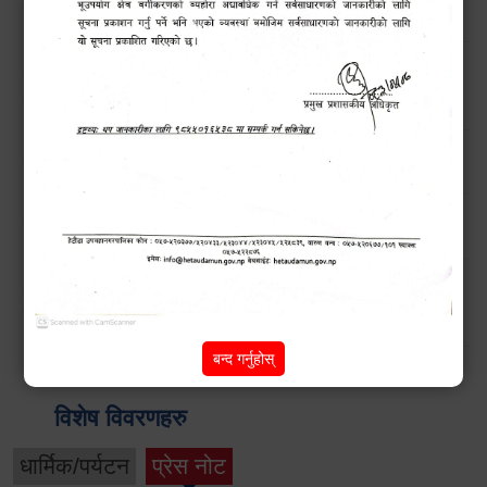
मनसुनजन्य विपद्‍बाट सतर्कता अपनाउने सम्बन्धी जरुरी सूचना !!
बिन प्रयोगकर्ताहरुको लागि तालिम कार्यक्रम सम्बन्धी सार्वजनिक
सूचना !!
हेटौंडाका चराहरु (Birds of Hetauda)
नगरबासीहरुमा बाढी पहिरो सम्बन्धी सूचना।।
डेंगु नियन्त्रणका लागि चार ‘भेट्रो निरीक्षक’ राख्दै हेटौंडा
उपमहानगरपालिका
बन्द गर्नुहोस्
विशेष विवरणहरु
धार्मिक/पर्यटन
प्रेस नोट