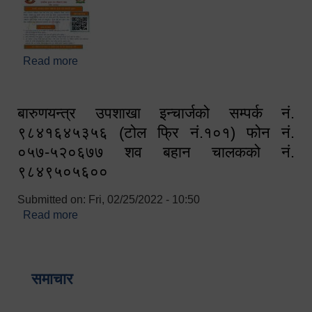
Read more
about घरबाटै अनलाइन मार्फत व्यक्तिगत घटना दर्ता सम्बन्धी
सूचना !!
बारुणयन्त्र उपशाखा इन्चार्जको सम्पर्क नं.
९८४१६४५३५६ (टोल फ्रि नं.१०१) फोन नं.
०५७-५२०६७७ शव बहान चालकको नं.
९८४९५०५६००
Submitted on:
Fri, 02/25/2022 - 10:50
Read more
about बारुणयन्त्र उपशाखा इन्चार्जको सम्पर्क नं.
९८४१६४५३५६ (टोल फ्रि नं.१०१) फोन नं. ०५७-५२०६७७
शव बहान चालकको नं. ९८४९५०५६००
समाचार