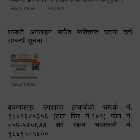
सम्बन्धित अन्य विविध जानकारीहरु सजिलै प्राप्त गर्न सक्नु हुनेछ ।
Read more
about स्वागतम!!!
English
घरबाटै अनलाइन मार्फत व्यक्तिगत घटना दर्ता
सम्बन्धी सूचना !!
Read more
about घरबाटै अनलाइन मार्फत व्यक्तिगत घटना दर्ता सम्बन्धी
सूचना !!
बारुणयन्त्र उपशाखा इन्चार्जको सम्पर्क नं.
९८४१६४५३५६ (टोल फ्रि नं.१०१) फोन नं.
०५७-५२०६७७ शव बहान चालकको नं.
९८४९५०५६००