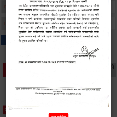
मृत्यू दर्ता
जन्म दर्ता
अन्य
थप विवरणहरु
सामाजिक सुरक्षा तथा
महिला
सूचनाको
वातावरण
व्यक्तिगत घटना दर्ता
विकास
हक
विशेष विवरणहरु
प्रेस नोट