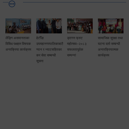
लैङ्गि असमानताका
हेटौँडा
ड्रागन फ्रुट
सामाजिक सुरक्षा तथा
विबिध पक्षहरु विषयक
उपमहानगरपालिकाबाटै
महोत्सव–२०८३
घटना दर्ता सम्बन्धी
अन्तक्रिया कार्यक्रम
प्यान र भ्याटसहितका
सफलतापूर्वक
अन्तरक्रियात्मक
कर सेवा सम्बन्धी
सम्पन्न!
कार्यक्रम
सूचना