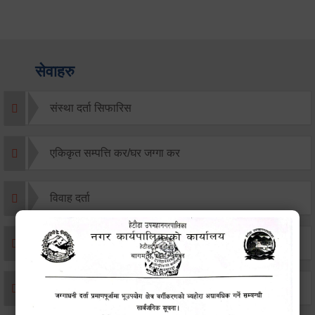
सेवाहरु
संस्था दर्ता सिफारिस
एकिकृत सम्पत्ति कर/घर जग्गा कर
विवाह दर्ता
सम्बन्ध विच्छेद दर्ता
बसाइ-सराई जाने/आउने दर्ता