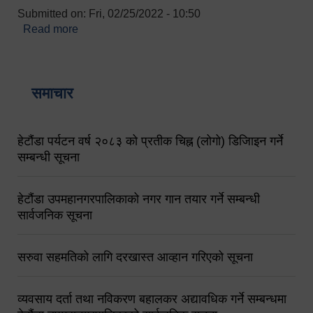
Submitted on:
Fri, 02/25/2022 - 10:50
Read more
about बारुणयन्त्र उपशाखा इन्चार्जको सम्पर्क नं.
९८४१६४५३५६ (टोल फ्रि नं.१०१) फोन नं. ०५७-५२०६७७
शव बहान चालकको नं. ९८४९५०५६००
समाचार
हेटौंडा पर्यटन वर्ष २०८३ को प्रतीक चिह्न (लोगो) डिजिाइन गर्ने
सम्बन्धी सूचना
हेटौंडा उपमहानगरपालिकाको नगर गान तयार गर्ने सम्बन्धी
सार्वजनिक सूचना
सरुवा सहमतिको लागि दरखास्त आव्हान गरिएको सूचना
व्यवसाय दर्ता तथा नविकरण बहालकर अद्यावधिक गर्ने सम्बन्धमा