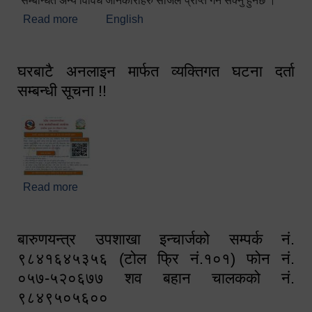
सम्बन्धित अन्य विविध जानकारीहरु सजिलै प्राप्त गर्न सक्नु हुनेछ ।
Read more
about स्वागतम!!!
English
घरबाटै अनलाइन मार्फत व्यक्तिगत घटना दर्ता
सम्बन्धी सूचना !!
Read more
about घरबाटै अनलाइन मार्फत व्यक्तिगत घटना दर्ता सम्बन्धी
सूचना !!
बारुणयन्त्र उपशाखा इन्चार्जको सम्पर्क नं.
९८४१६४५३५६ (टोल फ्रि नं.१०१) फोन नं.
०५७-५२०६७७ शव बहान चालकको नं.
९८४९५०५६००