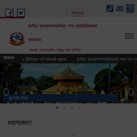
Skip to main content
English
Nepali
हेटौंडा उपमहानगरपालिका, नगर कार्यपालिकाको
कार्यालय
"स्वच्छ, उत्पादनशील, समृद्ध, सहर हेटौंडा"
समाचार
न (लोगो) डिजिाइन गर्ने सम्बन्धी सूचना
हेटौंडा उपमहानगरपालिकाको नगर गान तयार गर्ने 
भुटनदेवी मन्दिर
स्मारक
मनकामना डाँडाबाट देखिएको दृश्य
हेटौंडा उपमहानगरपालिका नगर कार्यपालिकाको कार्यालय
स्वागतम!!!
"