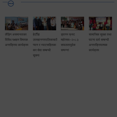
लैङ्गि असमानताका
हेटौँडा
ड्रागन फ्रुट
सामाजिक सुरक्षा तथा
विबिध पक्षहरु विषयक
उपमहानगरपालिकाबाटै
महोत्सव–२०८३
घटना दर्ता सम्बन्धी
अन्तक्रिया कार्यक्रम
प्यान र भ्याटसहितका
सफलतापूर्वक
अन्तरक्रियात्मक
कर सेवा सम्बन्धी
सम्पन्न!
कार्यक्रम
सूचना