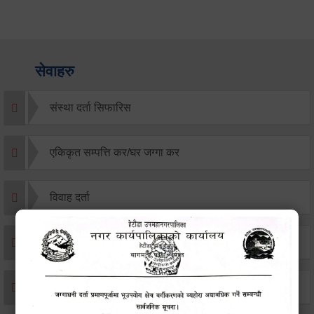
सेवाहरु
संस्था दर्ता सिफारिस
एकिकृत सम्पत्ति कर/घर जग्गा कर
विवाह दर्ता
सम्बन्ध विच्छेद दर्ता
बसाइ-सराई जाने/आउने दर्ता