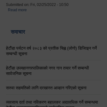
Submitted on:
Fri, 02/25/2022 - 10:50
Read more
about बारुणयन्त्र उपशाखा इन्चार्जको सम्पर्क नं.
९८४१६४५३५६ (टोल फ्रि नं.१०१) फोन नं. ०५७-५२०६७७
शव बहान चालकको नं. ९८४९५०५६००
समाचार
हेटौंडा पर्यटन वर्ष २०८३ को प्रतीक चिह्न (लोगो) डिजिाइन गर्ने
सम्बन्धी सूचना
हेटौंडा उपमहानगरपालिकाको नगर गान तयार गर्ने सम्बन्धी
सार्वजनिक सूचना
सरुवा सहमतिको लागि दरखास्त आव्हान गरिएको सूचना
व्यवसाय दर्ता तथा नविकरण बहालकर अद्यावधिक गर्ने सम्बन्धमा