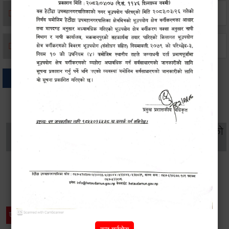
मृत्यू दर्ता
जन्म दर्ता
अन्य
थप विवरणहरु
सामाजिक सुरक्षा तथा
महिला
सूचनाको
वातावरण
व्यक्तिगत घटना दर्ता
विकास
हक
विशेष विवरणहरु
प्रेस नोट